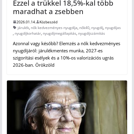
Ezzel a trükkel 18,5%-kal több
maradhat a zsebben
2026.01.14.
Közbeszéd
járulék
,
nők kedvezményes nyugdíja
,
nők40
,
nyugdíj
,
nyugdíjas
,
nyugdíjkorhatár
,
nyugdíjmegállapítás
,
nyugdíjszámítás
Azonnal vagy később? Elemzés a nők kedvezményes
nyugdíjáról: járulékmentes munka, 2027-es
szigorítási esélyek és a 10%-os valorizációs ugrás
2026-ban. Örökzöld