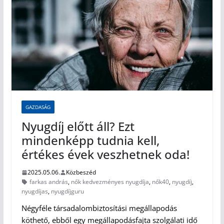
GAZDASÁG
Nyugdíj előtt áll? Ezt
mindenképp tudnia kell,
értékes évek veszhetnek oda!
2025.05.06.
Közbeszéd
farkas andrás
,
nők kedvezményes nyugdíja
,
nők40
,
nyugdíj
,
nyugdíjas
,
nyugdíjguru
Négyféle társadalombiztosítási megállapodás
köthető, ebből egy megállapodásfajta szolgálati idő