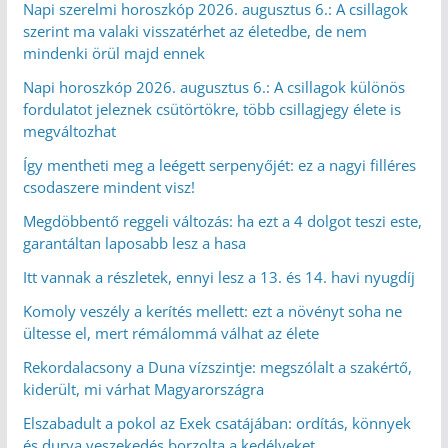
Napi szerelmi horoszkóp 2026. augusztus 6.: A csillagok
szerint ma valaki visszatérhet az életedbe, de nem
mindenki örül majd ennek
Napi horoszkóp 2026. augusztus 6.: A csillagok különös
fordulatot jeleznek csütörtökre, több csillagjegy élete is
megváltozhat
Így mentheti meg a leégett serpenyőjét: ez a nagyi filléres
csodaszere mindent visz!
Megdöbbentő reggeli változás: ha ezt a 4 dolgot teszi este,
garantáltan laposabb lesz a hasa
Itt vannak a részletek, ennyi lesz a 13. és 14. havi nyugdíj
Komoly veszély a kerítés mellett: ezt a növényt soha ne
ültesse el, mert rémálommá válhat az élete
Rekordalacsony a Duna vízszintje: megszólalt a szakértő,
kiderült, mi várhat Magyarországra
Elszabadult a pokol az Exek csatájában: ordítás, könnyek
és durva veszekedés borzolta a kedélyeket