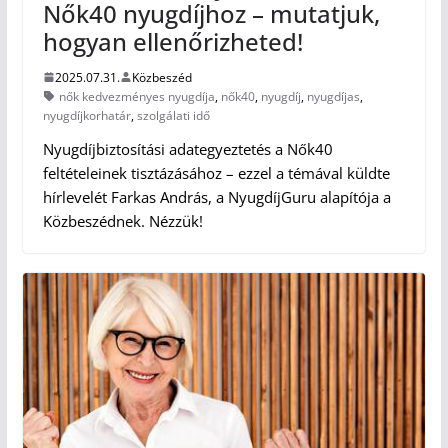
Nők40 nyugdíjhoz – mutatjuk,
hogyan ellenőrizheted!
2025.07.31.
Közbeszéd
nők kedvezményes nyugdíja
,
nők40
,
nyugdíj
,
nyugdíjas
,
nyugdíjkorhatár
,
szolgálati idő
Nyugdíjbiztosítási adategyeztetés a Nők40
feltételeinek tisztázásához – ezzel a témával küldte
hírlevelét Farkas András, a NyugdíjGuru alapítója a
Közbeszédnek. Nézzük!