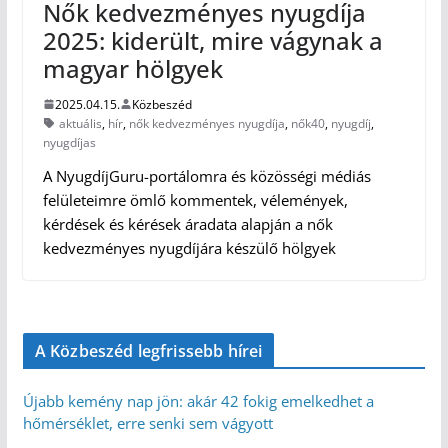
Nők kedvezményes nyugdíja
2025: kiderült, mire vágynak a
magyar hölgyek
2025.04.15.
Közbeszéd
aktuális
,
hír
,
nők kedvezményes nyugdíja
,
nők40
,
nyugdíj
,
nyugdíjas
A NyugdíjGuru-portálomra és közösségi médiás
felületeimre ömlő kommentek, vélemények,
kérdések és kérések áradata alapján a nők
kedvezményes nyugdíjára készülő hölgyek
A Közbeszéd legfrissebb hírei
Újabb kemény nap jön: akár 42 fokig emelkedhet a
hőmérséklet, erre senki sem vágyott