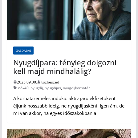
GAZDASÁG
Nyugdíjpara: tényleg dolgozni
kell majd mindhalálig?
2025.09.30.
Közbeszéd
nők40
,
nyugdíj
,
nyugdíjas
,
nyugdíjkorhatár
A korhatáremelés indoka: aktív járulékfizetőként
éljünk hosszabb ideig, ne nyugdíjasként. Igen ám, de
mi van akkor, ha egyes időszakokban a