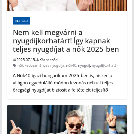
BELFÖLD
Nem kell megvárni a
nyugdíjkorhatárt! Így kapnak
teljes nyugdíjat a nők 2025-ben
2025.07.15.
Közbeszéd
nők kedvezményes nyugdíja
,
nők40
,
nyugdíj
,
nyugdíjkorhatár
A Nők40 igazi hungarikum 2025-ben is, hiszen a
világon egyedülálló módon levonás nélküli teljes
öregségi nyugdíjat biztosít a feltételeit teljesítő