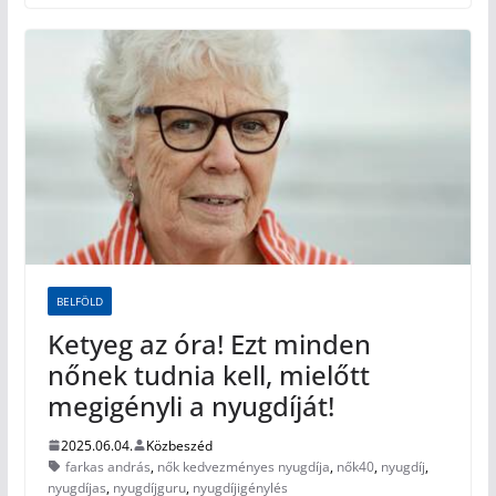
BELFÖLD
Ketyeg az óra! Ezt minden
nőnek tudnia kell, mielőtt
megigényli a nyugdíját!
2025.06.04.
Közbeszéd
farkas andrás
,
nők kedvezményes nyugdíja
,
nők40
,
nyugdíj
,
nyugdíjas
,
nyugdíjguru
,
nyugdíjigénylés