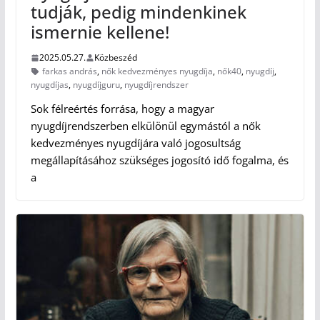
tudják, pedig mindenkinek
ismernie kellene!
2025.05.27.
Közbeszéd
farkas andrás
,
nők kedvezményes nyugdíja
,
nők40
,
nyugdíj
,
nyugdíjas
,
nyugdíjguru
,
nyugdíjrendszer
Sok félreértés forrása, hogy a magyar
nyugdíjrendszerben elkülönül egymástól a nők
kedvezményes nyugdíjára való jogosultság
megállapításához szükséges jogosító idő fogalma, és
a