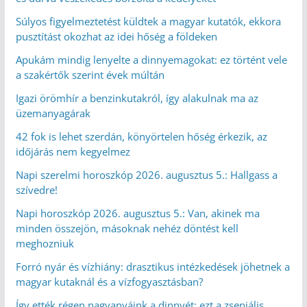
Súlyos figyelmeztetést küldtek a magyar kutatók, ekkora
pusztítást okozhat az idei hőség a földeken
Apukám mindig lenyelte a dinnyemagokat: ez történt vele
a szakértők szerint évek múltán
Igazi örömhír a benzinkutakról, így alakulnak ma az
üzemanyagárak
42 fok is lehet szerdán, könyörtelen hőség érkezik, az
időjárás nem kegyelmez
Napi szerelmi horoszkóp 2026. augusztus 5.: Hallgass a
szívedre!
Napi horoszkóp 2026. augusztus 5.: Van, akinek ma
minden összejön, másoknak nehéz döntést kell
meghozniuk
Forró nyár és vízhiány: drasztikus intézkedések jöhetnek a
magyar kutaknál és a vízfogyasztásban?
Így ették régen nagyanyáink a dinnyét: ezt a zseniális