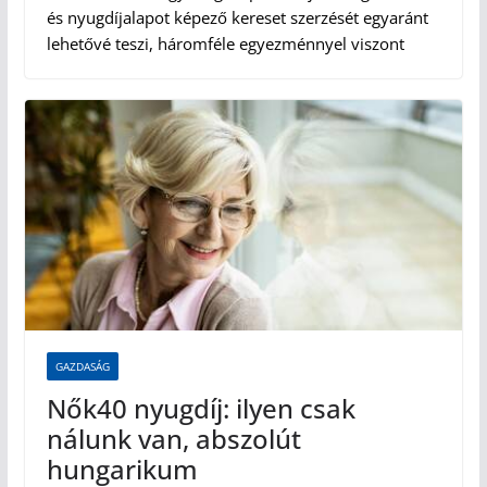
és nyugdíjalapot képező kereset szerzését egyaránt
lehetővé teszi, háromféle egyezménnyel viszont
GAZDASÁG
Nők40 nyugdíj: ilyen csak
nálunk van, abszolút
hungarikum