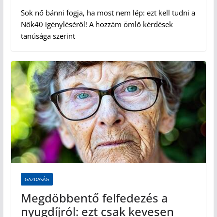
Sok nő bánni fogja, ha most nem lép: ezt kell tudni a
Nők40 igényléséről! A hozzám ömlő kérdések
tanúsága szerint
GAZDASÁG
Megdöbbentő felfedezés a
nyugdíjról: ezt csak kevesen