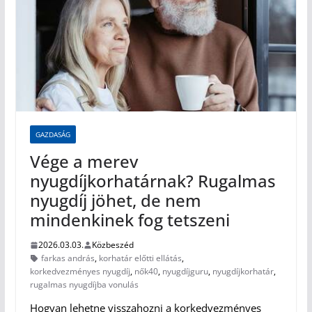
GAZDASÁG
Vége a merev
nyugdíjkorhatárnak? Rugalmas
nyugdíj jöhet, de nem
mindenkinek fog tetszeni
2026.03.03.
Közbeszéd
farkas andrás
,
korhatár előtti ellátás
,
korkedvezményes nyugdíj
,
nők40
,
nyugdíjguru
,
nyugdíjkorhatár
,
rugalmas nyugdíjba vonulás
Hogyan lehetne visszahozni a korkedvezményes