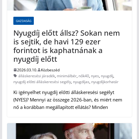
GAZDASÁG
Nyugdíj előtt állsz? Sokan nem
is sejtik, de havi 129 ezer
forintot is kaphatnának a
nyugdíj előtt
2026.03.10.
Közbeszéd
álláskeresési járadék
,
minimálbér
,
nők40
,
nyes
,
nyugdíj
,
nyugdíj előtti álláskeresési segély
,
nyugdíjas
,
nyugdíjkorhatár
Ki igényelhet nyugdíj előtti álláskeresési segélyt
(NYES)? Mennyi az összege 2026-ban, és miért nem
nő a korábban megállapított ellátás? Minden