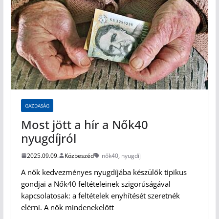
GAZDASÁG
Most jött a hír a Nők40
nyugdíjról
2025.09.09.
Közbeszéd
nők40
,
nyugdíj
A nők kedvezményes nyugdíjába készülők tipikus
gondjai a Nők40 feltételeinek szigorúságával
kapcsolatosak: a feltételek enyhítését szeretnék
elérni. A nők mindenekelőtt