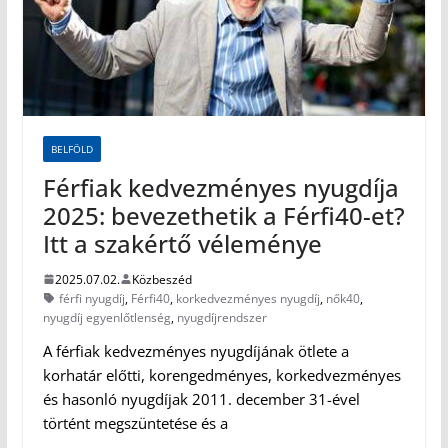
BELFÖLD
Férfiak kedvezményes nyugdíja
2025: bevezethetik a Férfi40-et?
Itt a szakértő véleménye
2025.07.02.
Közbeszéd
férfi nyugdíj
,
Férfi40
,
korkedvezményes nyugdíj
,
nők40
,
nyugdíj egyenlőtlenség
,
nyugdíjrendszer
A férfiak kedvezményes nyugdíjának ötlete a
korhatár előtti, korengedményes, korkedvezményes
és hasonló nyugdíjak 2011. december 31-ével
történt megszüntetése és a