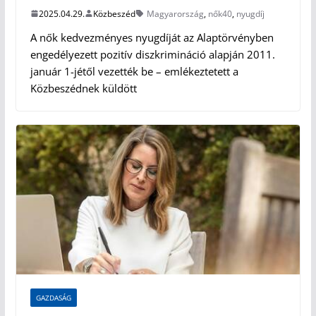
2025.04.29.
Közbeszéd
Magyarország
,
nők40
,
nyugdíj
A nők kedvezményes nyugdíját az Alaptörvényben
engedélyezett pozitív diszkrimináció alapján 2011.
január 1-jétől vezették be – emlékeztetett a
Közbeszédnek küldött
GAZDASÁG