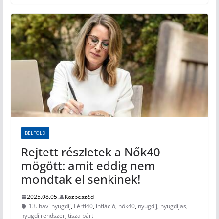
BELFÖLD
Rejtett részletek a Nők40
mögött: amit eddig nem
mondtak el senkinek!
2025.08.05.
Közbeszéd
13. havi nyugdíj
,
Férfi40
,
infláció
,
nők40
,
nyugdíj
,
nyugdíjas
,
nyugdíjrendszer
,
tisza párt