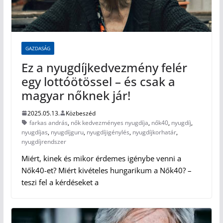
GAZDASÁG
Ez a nyugdíjkedvezmény felér
egy lottóötössel – és csak a
magyar nőknek jár!
2025.05.13.
Közbeszéd
farkas andrás
,
nők kedvezményes nyugdíja
,
nők40
,
nyugdíj
,
nyugdíjas
,
nyugdíjguru
,
nyugdíjigénylés
,
nyugdíjkorhatár
,
nyugdíjrendszer
Miért, kinek és mikor érdemes igénybe venni a
Nők40-et? Miért kivételes hungarikum a Nők40? –
teszi fel a kérdéseket a