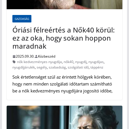
GAZDASÁG
Óriási félreértés a Nők40 körül:
ez az oka, hogy sokan hoppon
maradnak
2025.09.30.
Közbeszéd
nők kedvezményes nyugdíja
,
nők40
,
nyugdíj
,
nyugdíjas
,
nyugdíjjárulék
,
segély
,
szabadság
,
szolgálati idő
,
táppénz
Sok értetlenséget szül az érintett hölgyek körében,
hogy nem minden szolgálati időtartam számítható
be a nők kedvezményes nyugdíjára jogosító időbe,