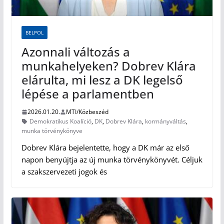
BELPOL
Azonnali változás a
munkahelyeken? Dobrev Klára
elárulta, mi lesz a DK legelső
lépése a parlamentben
2026.01.20.
MTI/Közbeszéd
Demokratikus Koalíció
,
DK
,
Dobrev Klára
,
kormányváltás
,
munka törvénykönyve
Dobrev Klára bejelentette, hogy a DK már az első
napon benyújtja az új munka törvénykönyvét. Céljuk
a szakszervezeti jogok és