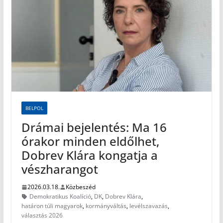
BELPOL
Drámai bejelentés: Ma 16
órakor minden eldőlhet,
Dobrev Klára kongatja a
vészharangot
2026.03.18.
Közbeszéd
Demokratikus Koalíció
,
DK
,
Dobrev Klára
,
határon túli magyarok
,
kormányváltás
,
levélszavazás
,
választás 2026