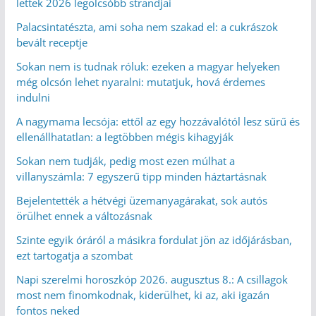
lettek 2026 legolcsóbb strandjai
Palacsintatészta, ami soha nem szakad el: a cukrászok
bevált receptje
Sokan nem is tudnak róluk: ezeken a magyar helyeken
még olcsón lehet nyaralni: mutatjuk, hová érdemes
indulni
A nagymama lecsója: ettől az egy hozzávalótól lesz sűrű és
ellenállhatatlan: a legtöbben mégis kihagyják
Sokan nem tudják, pedig most ezen múlhat a
villanyszámla: 7 egyszerű tipp minden háztartásnak
Bejelentették a hétvégi üzemanyagárakat, sok autós
örülhet ennek a változásnak
Szinte egyik óráról a másikra fordulat jön az időjárásban,
ezt tartogatja a szombat
Napi szerelmi horoszkóp 2026. augusztus 8.: A csillagok
most nem finomkodnak, kiderülhet, ki az, aki igazán
fontos neked