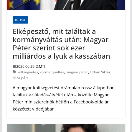
BELPOL
Elképesztő, mit találtak a
kormányváltás után: Magyar
Péter szerint sok ezer
milliárdos a lyuk a kasszában
2026.06.29.
MTI
költségvetés
,
kormányváltás
,
magyar péter
,
Orbán Viktor
,
tisza párt
A magyar költségvetést drámaian rossz állapotban
találtuk az átadás-átvétel után – közölte Magyar
Péter miniszterelnök hétfőn a Facebook-oldalán
közzétett videójában.