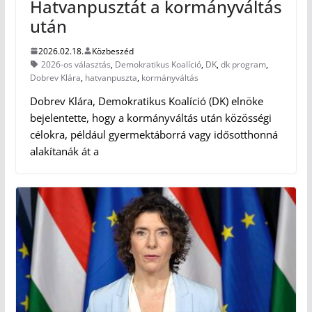
Hatvanpusztát a kormányváltás
után
2026.02.18.
Közbeszéd
2026-os választás
,
Demokratikus Koalíció
,
DK
,
dk program
,
Dobrev Klára
,
hatvanpuszta
,
kormányváltás
Dobrev Klára, Demokratikus Koalíció (DK) elnöke
bejelentette, hogy a kormányváltás után közösségi
célokra, például gyermektáborrá vagy idősotthonná
alakítanák át a