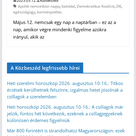
2025.05.12.
Közbeszéd
ápolók nemzetközi napja
,
baloldal
,
Demokratikus Koalíció
,
DK
,
egészségügy
,
kormányváltás
Május 12. nemcsak egy nap a naptárban – ez az a
nap, amikor végre mindenki figyelme azokra
irányul, akik az
A Közbeszéd legfrissebb hírei
Heti szerelmi horoszkóp 2026. augusztus 10-16.: Titkos
érzések kerülhetnek felszínre, izgalmas hetet jósolnak a
csillagok a szerelemben
Heti horoszkóp 2026. augusztus 10-16.: A csillagok már
jelzik, fontos hét következik, ezeknek a csillagjegyeknek
különösen érdemes figyelniük
Már 800 forintért is strandolhatsz Magyarországon: ezek