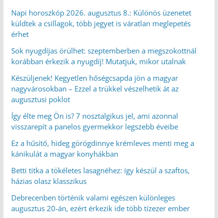
Napi horoszkóp 2026. augusztus 8.: Különös üzenetet
küldtek a csillagok, több jegyet is váratlan meglepetés
érhet
Sok nyugdíjas örülhet: szeptemberben a megszokottnál
korábban érkezik a nyugdíj! Mutatjuk, mikor utalnak
Készüljenek! Kegyetlen hőségcsapda jön a magyar
nagyvárosokban – Ezzel a trükkel vészelhetik át az
augusztusi poklot
Így élte meg Ön is? 7 nosztalgikus jel, ami azonnal
visszarepít a panelos gyermekkor legszebb éveibe
Ez a hűsítő, hideg görögdinnye krémleves menti meg a
kánikulát a magyar konyhákban
Betti titka a tökéletes lasagnéhez: így készül a szaftos,
házias olasz klasszikus
Debrecenben történik valami egészen különleges
augusztus 20-án, ezért érkezik ide több tízezer ember