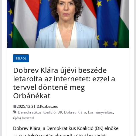
BELPOL
Dobrev Klára újévi beszéde
letarolta az internetet: ezzel a
tervvel döntené meg
Orbánékat
2025.12.31.
Közbeszéd
Demokratikus Koalíció
,
DK
,
Dobrev Klára
,
kormányváltás
,
újévi beszéd
Dobrev Klára, a Demokratikus Koalíció (DK) elnöke
az év utolsó napján elmondta újévi beszédét,