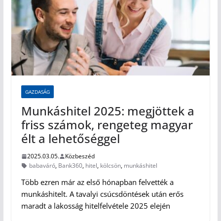
GAZDASÁG
Munkáshitel 2025: megjöttek a
friss számok, rengeteg magyar
élt a lehetőséggel
2025.03.05.
Közbeszéd
babaváró
,
Bank360
,
hitel
,
kölcsön
,
munkáshitel
Több ezren már az első hónapban felvették a
munkáshitelt. A tavalyi csúcsdöntések után erős
maradt a lakosság hitelfelvétele 2025 elején