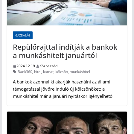
GAZDASÁG
Repülőrajttal indítják a bankok
a munkáshitelt januártól
2024.12.19.
Közbeszéd
Bank360
,
hitel
,
kamat
,
kölcsön
,
munkáshitel
A bankok azonnal ki akarják használni az állami
támogatással jövőre induló új kölcsönöket: a
munkáshitel már a januári nyitáskor igényelhető