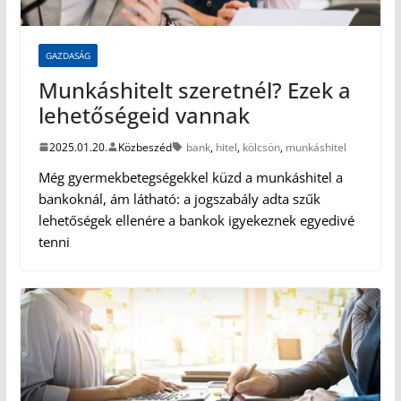
GAZDASÁG
Munkáshitelt szeretnél? Ezek a
lehetőségeid vannak
2025.01.20.
Közbeszéd
bank
,
hitel
,
kölcsön
,
munkáshitel
Még gyermekbetegségekkel küzd a munkáshitel a
bankoknál, ám látható: a jogszabály adta szűk
lehetőségek ellenére a bankok igyekeznek egyedivé
tenni