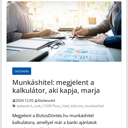
GAZDASÁG
Munkáshitel: megjelent a
kalkulátor, aki kapja, marja
2024.12.05.
Közbeszéd
babaváró
,
csok
,
CSOK Plusz
,
hitel
,
kölcsön
,
munkáshitel
Megjelent a BiztosDöntés.hu munkáshitel
kalkulátora, amellyel már a banki ajánlatok