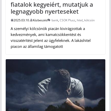
fiatalok kegyeiért, mutatjuk a
legnagyobb nyerteseket
2025.03.10.
Közbeszéd
bank
,
CSOK Plusz
,
hitel
,
kölcsön
A személyi kölcsönök piacán kivirágzottak a
kedvezmények, ami kamatcsökkentést és
visszatérítést jelent az ügyfeleknek. A lakáshitel
piacon az államilag támogatott