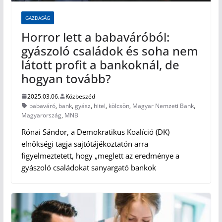
GAZDASÁG
Horror lett a babaváróból:
gyászoló családok és soha nem
látott profit a bankoknál, de
hogyan tovább?
2025.03.06.
Közbeszéd
babaváró
,
bank
,
gyász
,
hitel
,
kölcsön
,
Magyar Nemzeti Bank
,
Magyarország
,
MNB
Rónai Sándor, a Demokratikus Koalíció (DK)
elnökségi tagja sajtótájékoztatón arra
figyelmeztetett, hogy „meglett az eredménye a
gyászoló családokat sanyargató bankok