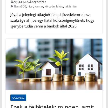
2024.11.18.
Közbeszéd
Bank360
,
hitel
,
kamat
,
kölcsön
,
lakás
,
lakáshitel
Jóval a jelenlegi átlagbér feletti jövedelemre lesz
szüksége ahhoz egy fiatal kölcsönigénylőnek, hogy
igénybe tudja venni a bankok által 2025
GAZDASÁG
Ezek a feltételek: minden, amit