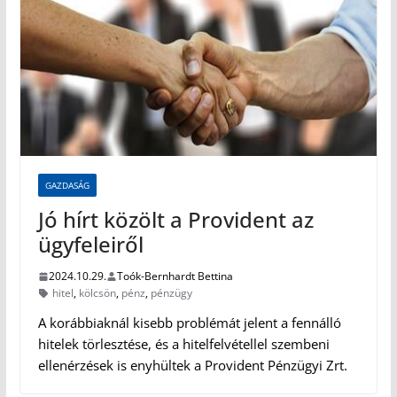
GAZDASÁG
Jó hírt közölt a Provident az
ügyfeleiről
2024.10.29.
Toók-Bernhardt Bettina
hitel
,
kölcsön
,
pénz
,
pénzügy
A korábbiaknál kisebb problémát jelent a fennálló
hitelek törlesztése, és a hitelfelvétellel szembeni
ellenérzések is enyhültek a Provident Pénzügyi Zrt.