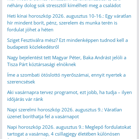
néhány dolog sok stressztől kímélheti meg a családot
Heti kínai horoszkóp 2026. augusztus 10-16.: Egy váratlan
hír mindent borít, pénz, szerelem és munka terén is
fordulat jöhet a héten
Sziget Fesztiválra mész? Ezt mindenképpen tudnod kell a
budapesti közlekedésről
Nagy bejelentést tett Magyar Péter, Baka Andrást jelöli a
Tisza Párt köztársasági elnöknek
Íme a szombati ötöslottó nyerőszámai, ennyit nyertek a
szerencsések
Aki vasárnapra tervez programot, ezt jobb, ha tudja – ilyen
időjárás vár ránk
Napi szerelmi horoszkóp 2026. augusztus 9.: Váratlan
üzenet boríthatja fel a vasárnapot
Napi horoszkóp 2026. augusztus 9.: Meglepő fordulatokat
tartogat a vasárnap, 4 csillagjegy életében különösen