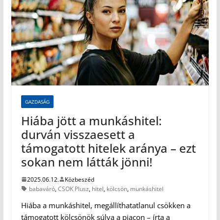
GAZDASÁG
Hiába jött a munkáshitel:
durván visszaesett a
támogatott hitelek aránya – ezt
sokan nem látták jönni!
2025.06.12.
Közbeszéd
babaváró
,
CSOK Plusz
,
hitel
,
kölcsön
,
munkáshitel
Hiába a munkáshitel, megállíthatatlanul csökken a
támogatott kölcsönök súlya a piacon – írta a