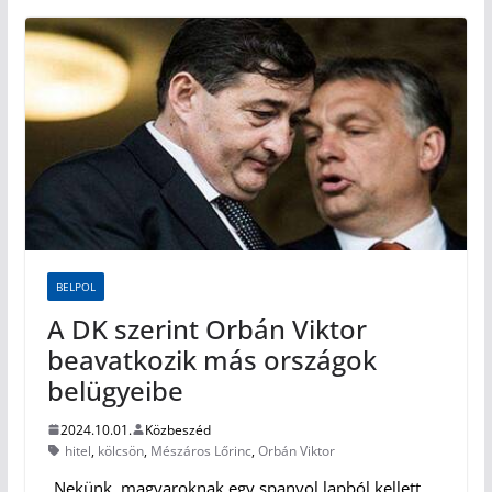
BELPOL
A DK szerint Orbán Viktor
beavatkozik más országok
belügyeibe
2024.10.01.
Közbeszéd
hitel
,
kölcsön
,
Mészáros Lőrinc
,
Orbán Viktor
„Nekünk, magyaroknak egy spanyol lapból kellett