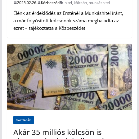
2025.02.26.
Közbeszéd
hitel
,
kölcsön
,
munkáshitel
Élénk az érdeklődés az Ersténél a Munkáshitel iránt,
a már folyósított kölcsönök száma meghaladta az
ezret – tájékoztatta a Közbeszédet
GAZDASÁG
Akár 35 milliós kölcsön is