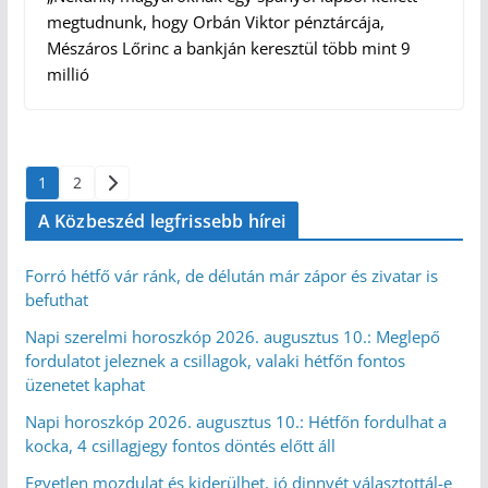
megtudnunk, hogy Orbán Viktor pénztárcája,
Mészáros Lőrinc a bankján keresztül több mint 9
millió
Bejegyzések
1
2
lapozása
A Közbeszéd legfrissebb hírei
Forró hétfő vár ránk, de délután már zápor és zivatar is
befuthat
Napi szerelmi horoszkóp 2026. augusztus 10.: Meglepő
fordulatot jeleznek a csillagok, valaki hétfőn fontos
üzenetet kaphat
Napi horoszkóp 2026. augusztus 10.: Hétfőn fordulhat a
kocka, 4 csillagjegy fontos döntés előtt áll
Egyetlen mozdulat és kiderülhet, jó dinnyét választottál-e