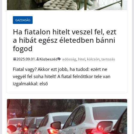
GAZDASÁG
Ha fiatalon hitelt veszel fel, ezt
a hibát egész életedben bánni
fogod
2025.09.01.
Közbeszéd
adósság
,
hitel
,
kölcsön
,
tartozás
Fiatal vagy? Akkor ezt jobb, ha tudod: ezért ne
vegyél fel soha hitelt! A fiatal felnőttkor tele van
izgalmakkal: első