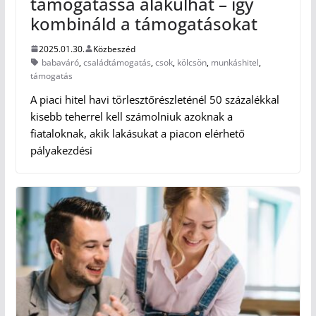
támogatássá alakulhat – így
kombináld a támogatásokat
2025.01.30.
Közbeszéd
babaváró
,
családtámogatás
,
csok
,
kölcsön
,
munkáshitel
,
támogatás
A piaci hitel havi törlesztőrészleténél 50 százalékkal
kisebb teherrel kell számolniuk azoknak a
fiataloknak, akik lakásukat a piacon elérhető
pályakezdési