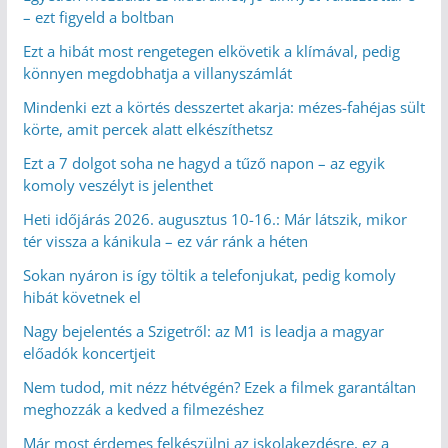
– ezt figyeld a boltban
Ezt a hibát most rengetegen elkövetik a klímával, pedig
könnyen megdobhatja a villanyszámlát
Mindenki ezt a körtés desszertet akarja: mézes-fahéjas sült
körte, amit percek alatt elkészíthetsz
Ezt a 7 dolgot soha ne hagyd a tűző napon – az egyik
komoly veszélyt is jelenthet
Heti időjárás 2026. augusztus 10-16.: Már látszik, mikor
tér vissza a kánikula – ez vár ránk a héten
Sokan nyáron is így töltik a telefonjukat, pedig komoly
hibát követnek el
Nagy bejelentés a Szigetről: az M1 is leadja a magyar
előadók koncertjeit
Nem tudod, mit nézz hétvégén? Ezek a filmek garantáltan
meghozzák a kedved a filmezéshez
Már most érdemes felkészülni az iskolakezdésre, ez a