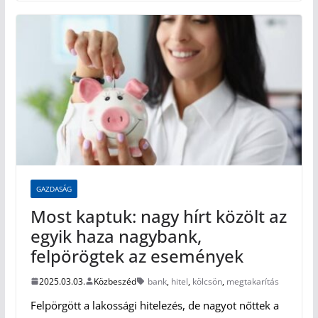
GAZDASÁG
Most kaptuk: nagy hírt közölt az
egyik haza nagybank,
felpörögtek az események
2025.03.03.
Közbeszéd
bank
,
hitel
,
kölcsön
,
megtakarítás
Felpörgött a lakossági hitelezés, de nagyot nőttek a