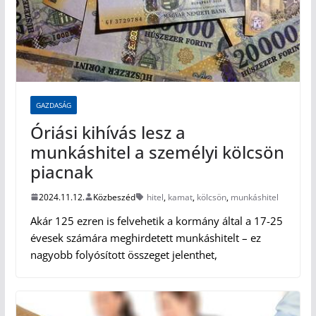
GAZDASÁG
Óriási kihívás lesz a
munkáshitel a személyi kölcsön
piacnak
2024.11.12.
Közbeszéd
hitel
,
kamat
,
kölcsön
,
munkáshitel
Akár 125 ezren is felvehetik a kormány által a 17-25
évesek számára meghirdetett munkáshitelt – ez
nagyobb folyósított összeget jelenthet,