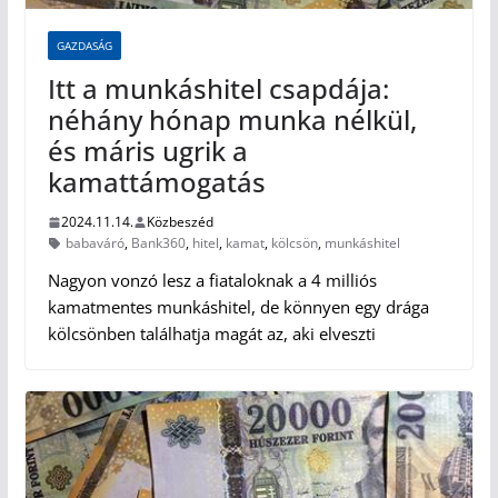
GAZDASÁG
Itt a munkáshitel csapdája:
néhány hónap munka nélkül,
és máris ugrik a
kamattámogatás
2024.11.14.
Közbeszéd
babaváró
,
Bank360
,
hitel
,
kamat
,
kölcsön
,
munkáshitel
Nagyon vonzó lesz a fiataloknak a 4 milliós
kamatmentes munkáshitel, de könnyen egy drága
kölcsönben találhatja magát az, aki elveszti