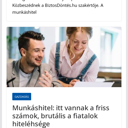
Közbeszédnek a BiztosDöntés.hu szakértője. A
munkáshitel
GAZDASÁG
Munkáshitel: itt vannak a friss
számok, brutális a fiatalok
hiteléhsége