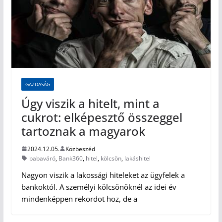
GAZDASÁG
Úgy viszik a hitelt, mint a
cukrot: elképesztő összeggel
tartoznak a magyarok
2024.12.05.
Közbeszéd
babaváró
,
Bank360
,
hitel
,
kölcsön
,
lakáshitel
Nagyon viszik a lakossági hiteleket az ügyfelek a
bankoktól. A személyi kölcsönöknél az idei év
mindenképpen rekordot hoz, de a