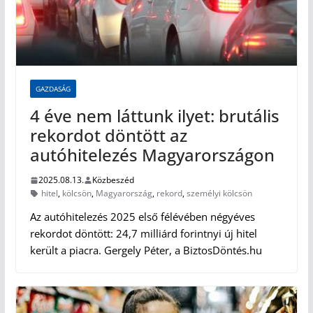
GAZDASÁG
4 éve nem láttunk ilyet: brutális
rekordot döntött az
autóhitelezés Magyarországon
2025.08.13.
Közbeszéd
hitel
,
kölcsön
,
Magyarország
,
rekord
,
személyi kölcsön
Az autóhitelezés 2025 első félévében négyéves
rekordot döntött: 24,7 milliárd forintnyi új hitel
került a piacra. Gergely Péter, a BiztosDöntés.hu