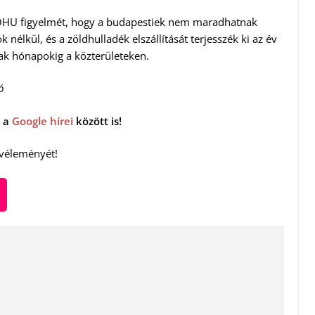
 MOHU figyelmét, hogy a budapestiek nem maradhatnak
k nélkül, és a zöldhulladék elszállítását terjesszék ki az év
k hónapokig a közterületeken.
ó
 a
Google hírei
között is!
 véleményét!