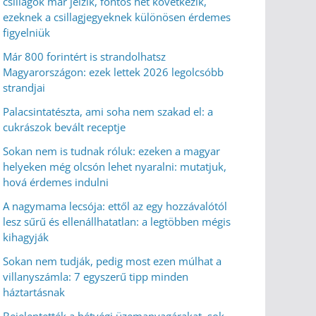
csillagok már jelzik, fontos hét következik,
ezeknek a csillagjegyeknek különösen érdemes
figyelniük
Már 800 forintért is strandolhatsz
Magyarországon: ezek lettek 2026 legolcsóbb
strandjai
Palacsintatészta, ami soha nem szakad el: a
cukrászok bevált receptje
Sokan nem is tudnak róluk: ezeken a magyar
helyeken még olcsón lehet nyaralni: mutatjuk,
hová érdemes indulni
A nagymama lecsója: ettől az egy hozzávalótól
lesz sűrű és ellenállhatatlan: a legtöbben mégis
kihagyják
Sokan nem tudják, pedig most ezen múlhat a
villanyszámla: 7 egyszerű tipp minden
háztartásnak