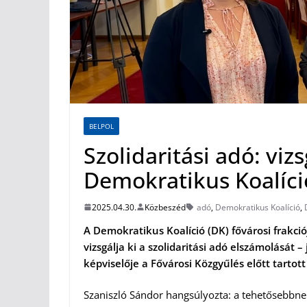
BELPOL
Szolidaritási adó: viz
Demokratikus Koalíci
2025.04.30.
Közbeszéd
adó
,
Demokratikus Koalíció
,
A Demokratikus Koalíció (DK) fővárosi frakc
vizsgálja ki a szolidaritási adó elszámolását –
képviselője a Fővárosi Közgyűlés előtt tartott
Szaniszló Sándor hangsúlyozta: a tehetősebbne