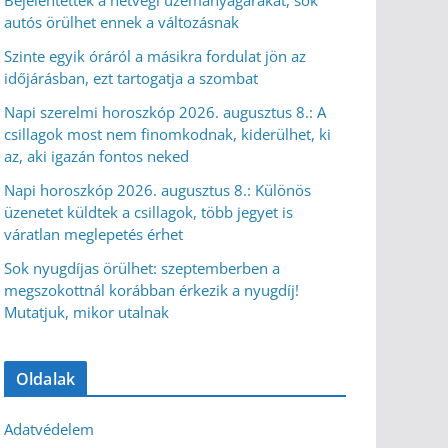
Bejelentették a hétvégi üzemanyagárakat, sok
autós örülhet ennek a változásnak
Szinte egyik óráról a másikra fordulat jön az
időjárásban, ezt tartogatja a szombat
Napi szerelmi horoszkóp 2026. augusztus 8.: A
csillagok most nem finomkodnak, kiderülhet, ki
az, aki igazán fontos neked
Napi horoszkóp 2026. augusztus 8.: Különös
üzenetet küldtek a csillagok, több jegyet is
váratlan meglepetés érhet
Sok nyugdíjas örülhet: szeptemberben a
megszokottnál korábban érkezik a nyugdíj!
Mutatjuk, mikor utalnak
Oldalak
Adatvédelem