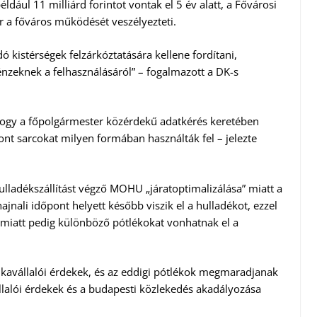
ldául 11 milliárd forintot vontak el 5 év alatt, a Fővárosi
 a főváros működését veszélyezteti.
dó kistérségek felzárkóztatására kellene fordítani,
zeknek a felhasználásáról” – fogalmazott a DK-s
hogy a főpolgármester közérdekű adatkérés keretében
ont sarcokat milyen formában használták fel – jelezte
hulladékszállítást végző MOHU „járatoptimalizálása” miatt a
jnali időpont helyett később viszik el a hulladékot, ezzel
e miatt pedig különböző pótlékokat vonhatnak el a
kavállalói érdekek, és az eddigi pótlékok megmaradjanak
llalói érdekek és a budapesti közlekedés akadályozása