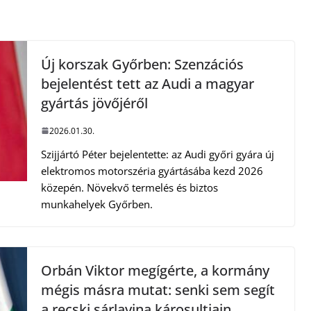
Új korszak Győrben: Szenzációs
bejelentést tett az Audi a magyar
gyártás jövőjéről
2026.01.30.
Szijjártó Péter bejelentette: az Audi győri gyára új
elektromos motorszéria gyártásába kezd 2026
közepén. Növekvő termelés és biztos
munkahelyek Győrben.
Orbán Viktor megígérte, a kormány
mégis másra mutat: senki sem segít
a recski sárlavina károsultjain