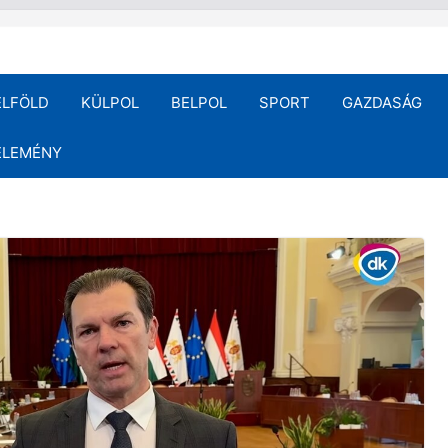
ELFÖLD
KÜLPOL
BELPOL
SPORT
GAZDASÁG
ÉLEMÉNY