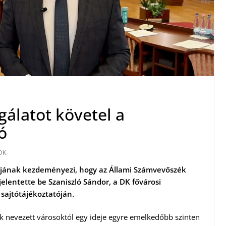
sgálatot követel a
ó
DK
iójának kezdeményezi, hogy az Állami Számvevőszék
 jelentette be Szaniszló Sándor, a DK fővárosi
 sajtótájékoztatóján.
k nevezett városoktól egy ideje egyre emelkedőbb szinten