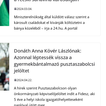
2024.03.04.
Miniszterelnökség által küldött válasz szerint a
károsult családokat el kívánják költöztetni a
bánya közeléből – írja a 24.hu. A portál
Donáth Anna Kövér Lászlónak:
Azonnal léptessék vissza a
gyermekbántalmazó pusztaszabolcsi
jelöltet
2024.04.22.
A hírek szerint Pusztaszabolcson olyan
önkormányzati képviselőjelöltet indít a Fidesz, aki
5 éve a helyi iskola igazgatóhelyetteseként
naplóval ütött meg