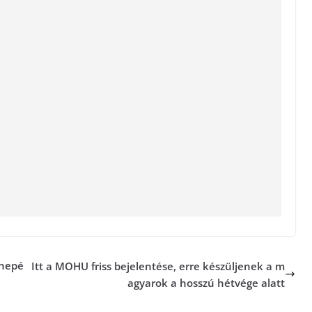
nnepé
Itt a MOHU friss bejelentése, erre készüljenek a m
agyarok a hosszú hétvége alatt