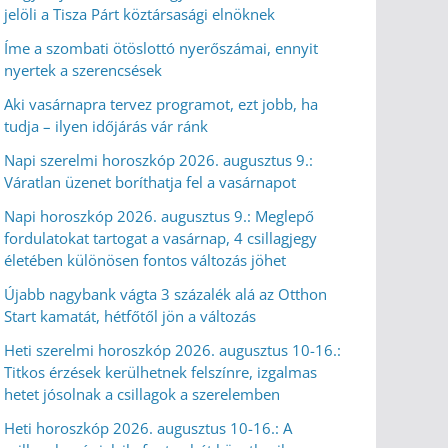
jelöli a Tisza Párt köztársasági elnöknek
Íme a szombati ötöslottó nyerőszámai, ennyit
nyertek a szerencsések
Aki vasárnapra tervez programot, ezt jobb, ha
tudja – ilyen időjárás vár ránk
Napi szerelmi horoszkóp 2026. augusztus 9.:
Váratlan üzenet boríthatja fel a vasárnapot
Napi horoszkóp 2026. augusztus 9.: Meglepő
fordulatokat tartogat a vasárnap, 4 csillagjegy
életében különösen fontos változás jöhet
Újabb nagybank vágta 3 százalék alá az Otthon
Start kamatát, hétfőtől jön a változás
Heti szerelmi horoszkóp 2026. augusztus 10-16.:
Titkos érzések kerülhetnek felszínre, izgalmas
hetet jósolnak a csillagok a szerelemben
Heti horoszkóp 2026. augusztus 10-16.: A