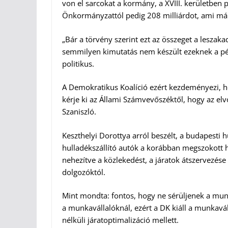
von el sarcokat a kormány, a XVIII. kerületben pé
Önkormányzattól pedig 208 milliárdot, ami már
„Bár a törvény szerint ezt az összeget a leszaka
semmilyen kimutatás nem készült ezeknek a pén
politikus.
A Demokratikus Koalíció ezért kezdeményezi, 
kérje ki az Állami Számvevőszéktől, hogy az elv
Szaniszló.
Keszthelyi Dorottya arról beszélt, a budapesti 
hulladékszállító autók a korábban megszokott ha
nehezítve a közlekedést, a járatok átszervezés
dolgozóktól.
Mint mondta: fontos, hogy ne sérüljenek a mun
a munkavállalóknál, ezért a DK kiáll a munkavá
nélküli járatoptimalizáció mellett.