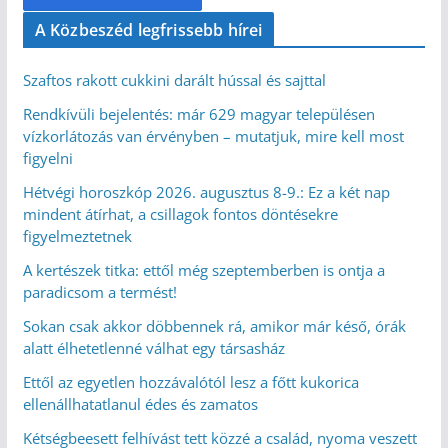
A Közbeszéd legfrissebb hírei
Szaftos rakott cukkini darált hússal és sajttal
Rendkívüli bejelentés: már 629 magyar településen
vízkorlátozás van érvényben – mutatjuk, mire kell most
figyelni
Hétvégi horoszkóp 2026. augusztus 8-9.: Ez a két nap
mindent átírhat, a csillagok fontos döntésekre
figyelmeztetnek
A kertészek titka: ettől még szeptemberben is ontja a
paradicsom a termést!
Sokan csak akkor döbbennek rá, amikor már késő, órák
alatt élhetetlenné válhat egy társasház
Ettől az egyetlen hozzávalótól lesz a főtt kukorica
ellenállhatatlanul édes és zamatos
Kétségbeesett felhívást tett közzé a család, nyoma veszett