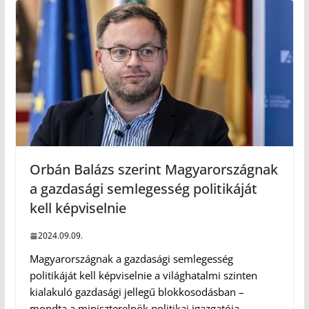
Orbán Balázs szerint Magyarországnak
a gazdasági semlegesség politikáját
kell képviselnie
2024.09.09.
Magyarországnak a gazdasági semlegesség
politikáját kell képviselnie a világhatalmi szinten
kialakuló gazdasági jellegű blokkosodásban –
mondta a miniszterelnök politikai igazgatója