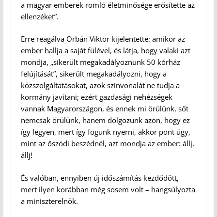
a magyar emberek romló életminősége erősítette az
ellenzéket”.
Erre reagálva Orbán Viktor kijelentette: amikor az
ember hallja a saját fülével, és látja, hogy valaki azt
mondja, „sikerült megakadályoznunk 50 kórház
felújítását”, sikerült megakadályozni, hogy a
közszolgáltatásokat, azok színvonalát ne tudja a
kormány javítani; ezért gazdasági nehézségek
vannak Magyarországon, és ennek mi örülünk, sőt
nemcsak örülünk, hanem dolgozunk azon, hogy ez
így legyen, mert így fogunk nyerni, akkor pont úgy,
mint az őszödi beszédnél, azt mondja az ember: állj,
állj!
És valóban, ennyiben új időszámítás kezdődött,
mert ilyen korábban még sosem volt – hangsúlyozta
a miniszterelnök.