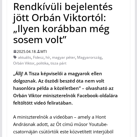
Rendkívüli bejelentés
jött Orbán Viktortól:
„Ilyen korábban még
sosem volt”
2025.04.18.
MTI
aktuális
,
Fidesz
,
hír
,
magyar péter
,
Magyarország
,
Orbán Viktor
,
politika
,
tisza párt
„Állj! A Tisza képviselői a magyarok ellen
dolgoznak. Az őszödi beszéd óta nem volt
hasonlóra példa a közéletben” – olvasható az
Orbán Viktor miniszterelnök Facebook-oldalára
feltöltött videó feliratában.
A miniszterelnök a videóban – amely a Hont
Andrásnak adott, az Öt című műsor Youtube-
csatornáján csütörtök este közvetített interjúból