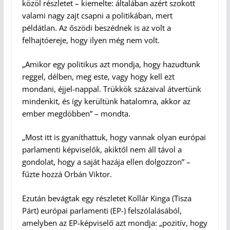
közöl részletet – kiemelte: általában azért szokott
valami nagy zajt csapni a politikában, mert
példátlan. Az őszödi beszédnek is az volt a
felhajtóereje, hogy ilyen még nem volt.
„Amikor egy politikus azt mondja, hogy hazudtunk
reggel, délben, meg este, vagy hogy kell ezt
mondani, éjjel-nappal. Trükkök százaival átvertünk
mindenkit, és így kerültünk hatalomra, akkor az
ember megdöbben” – mondta.
„Most itt is gyaníthattuk, hogy vannak olyan európai
parlamenti képviselők, akiktől nem áll távol a
gondolat, hogy a saját hazája ellen dolgozzon” –
fűzte hozzá Orbán Viktor.
Ezután bevágtak egy részletet Kollár Kinga (Tisza
Párt) európai parlamenti (EP-) felszólalásából,
amelyben az EP-képviselő azt mondja: „pozitív, hogy