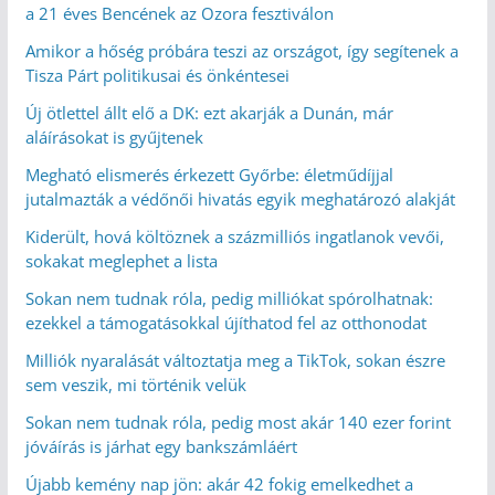
a 21 éves Bencének az Ozora fesztiválon
Amikor a hőség próbára teszi az országot, így segítenek a
Tisza Párt politikusai és önkéntesei
Új ötlettel állt elő a DK: ezt akarják a Dunán, már
aláírásokat is gyűjtenek
Megható elismerés érkezett Győrbe: életműdíjjal
jutalmazták a védőnői hivatás egyik meghatározó alakját
Kiderült, hová költöznek a százmilliós ingatlanok vevői,
sokakat meglephet a lista
Sokan nem tudnak róla, pedig milliókat spórolhatnak:
ezekkel a támogatásokkal újíthatod fel az otthonodat
Milliók nyaralását változtatja meg a TikTok, sokan észre
sem veszik, mi történik velük
Sokan nem tudnak róla, pedig most akár 140 ezer forint
jóváírás is járhat egy bankszámláért
Újabb kemény nap jön: akár 42 fokig emelkedhet a