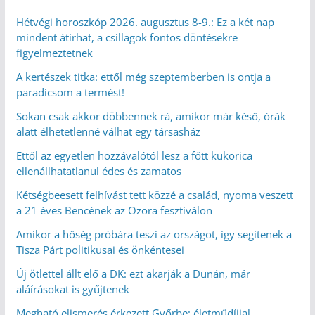
Hétvégi horoszkóp 2026. augusztus 8-9.: Ez a két nap
mindent átírhat, a csillagok fontos döntésekre
figyelmeztetnek
A kertészek titka: ettől még szeptemberben is ontja a
paradicsom a termést!
Sokan csak akkor döbbennek rá, amikor már késő, órák
alatt élhetetlenné válhat egy társasház
Ettől az egyetlen hozzávalótól lesz a főtt kukorica
ellenállhatatlanul édes és zamatos
Kétségbeesett felhívást tett közzé a család, nyoma veszett
a 21 éves Bencének az Ozora fesztiválon
Amikor a hőség próbára teszi az országot, így segítenek a
Tisza Párt politikusai és önkéntesei
Új ötlettel állt elő a DK: ezt akarják a Dunán, már
aláírásokat is gyűjtenek
Megható elismerés érkezett Győrbe: életműdíjjal