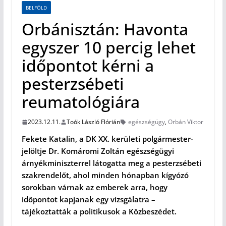
BELFÖLD
Orbánisztán: Havonta
egyszer 10 percig lehet
időpontot kérni a
pesterzsébeti
reumatológiára
2023.12.11.
Toók László Flórián
egészségügy
,
Orbán Viktor
Fekete Katalin, a DK XX. kerületi polgármester-
jelöltje Dr. Komáromi Zoltán egészségügyi
árnyékminiszterrel látogatta meg a pesterzsébeti
szakrendelőt, ahol minden hónapban kígyózó
sorokban várnak az emberek arra, hogy
időpontot kapjanak egy vizsgálatra –
tájékoztatták a politikusok a Közbeszédet.