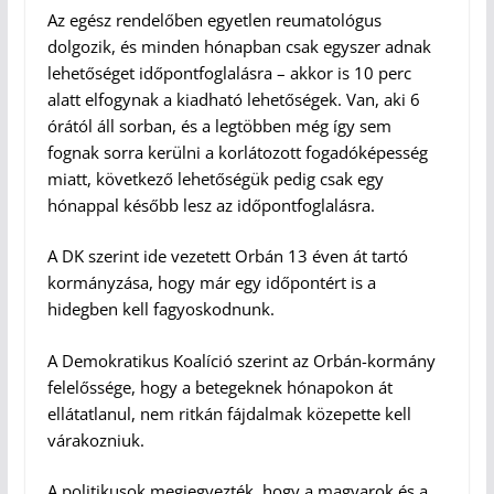
Az egész rendelőben egyetlen reumatológus
dolgozik, és minden hónapban csak egyszer adnak
lehetőséget időpontfoglalásra – akkor is 10 perc
alatt elfogynak a kiadható lehetőségek. Van, aki 6
órától áll sorban, és a legtöbben még így sem
fognak sorra kerülni a korlátozott fogadóképesség
miatt, következő lehetőségük pedig csak egy
hónappal később lesz az időpontfoglalásra.
A DK szerint ide vezetett Orbán 13 éven át tartó
kormányzása, hogy már egy időpontért is a
hidegben kell fagyoskodnunk.
A Demokratikus Koalíció szerint az Orbán-kormány
felelőssége, hogy a betegeknek hónapokon át
ellátatlanul, nem ritkán fájdalmak közepette kell
várakozniuk.
A politikusok megjegyezték, hogy a magyarok és a