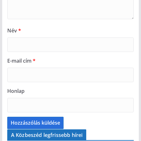
Név
*
E-mail cím
*
Honlap
A Közbeszéd legfrissebb hírei