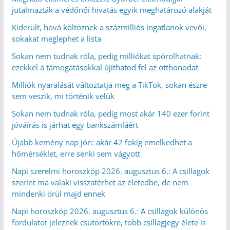
jutalmazták a védőnői hivatás egyik meghatározó alakját
Kiderült, hová költöznek a százmilliós ingatlanok vevői,
sokakat meglephet a lista
Sokan nem tudnak róla, pedig milliókat spórolhatnak:
ezekkel a támogatásokkal újíthatod fel az otthonodat
Milliók nyaralását változtatja meg a TikTok, sokan észre
sem veszik, mi történik velük
Sokan nem tudnak róla, pedig most akár 140 ezer forint
jóváírás is járhat egy bankszámláért
Újabb kemény nap jön: akár 42 fokig emelkedhet a
hőmérséklet, erre senki sem vágyott
Napi szerelmi horoszkóp 2026. augusztus 6.: A csillagok
szerint ma valaki visszatérhet az életedbe, de nem
mindenki örül majd ennek
Napi horoszkóp 2026. augusztus 6.: A csillagok különös
fordulatot jeleznek csütörtökre, több csillagjegy élete is