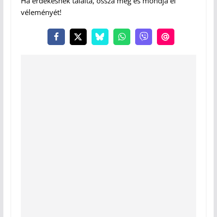
Ha érdekesnek találta, ossza meg és mondja el
véleményét!