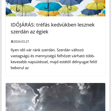
IDŐJÁRÁS: tréfás kedvükben lesznek
szerdán az égiek
2024.03.27.
Ilyen idő vár ránk szerdán. Szerdán változó
vastagságú és mennyiségű felhőzet várható több-
kevesebb napsütéssel, majd estétől délnyugat felől
beborul az