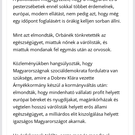
pesterzsébetiek ennél sokkal többet érdemelnek,
európai, modern ellátást, nem pedig azt, hogy még
egy időpont foglalásért is órákig kelljen sorban állni.
Mint azt elmondták, Orbánék tönkretették az
egészségügyet, miattuk nőnek a várólisták, és
miattuk mondanak fel egymás után az orvosok.
Közleményükben hangsúlyozták, hogy
Magyarországnak szociáldemokrata fordulatra van
szüksége, amire a Dobrev Klára vezette
Árnyékkormány készül a kormányváltás után:
elmondták, hogy mindenható vállalati profit helyett
európai béreket és nyugdíjakat, magánkórházak és
végtelen hosszú várólisták helyett erős állami
egészségügyet, a milliárdos elit kiszolgálása helyett
igazságos Magyarországot akarnak.