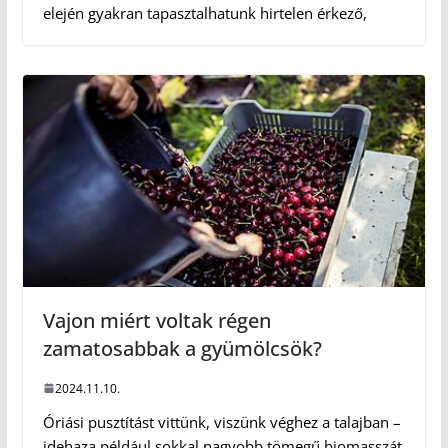
elején gyakran tapasztalhatunk hirtelen érkező,
Vajon miért voltak régen
zamatosabbak a gyümölcsök?
2024.11.10.
Óriási pusztítást vittünk, viszünk véghez a talajban –
idehaza például sokkal nagyobb tömegű biomasszát