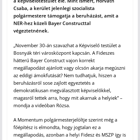
a képviselőtestület elé. Mint ismert, Horváth
Csaba, a kerület jelenlegi szocialista
polgármestere támogatja a beruházást, amit a
NER-hez közeli Bayer Constructtal
végeztetnének.
„November 30-án szavazhat a Képviselő testület a
Bosnyák téri városközpont kapcsán. A Fideszes
hátterű Bayer Construct vajon korrekt
megállapodást ajánlott vagy olcsón akarja megúszni
az eddigi ámokfutását? Nem tudhatjuk, hiszen a
beruházásról sose zajlott egyeztetés a
demokratikusan megválasztott képviselőkkel,
magasról tettek arra, hogy mit akarnak a helyiek” –
mondja a videóban Rózsa.
A Momentum polgármesterjelöltje szerint még a
főépítész is elmondta, hogy jogtalan ez a
megállapodás, azonban a helyi Fidesz és MSZP így is