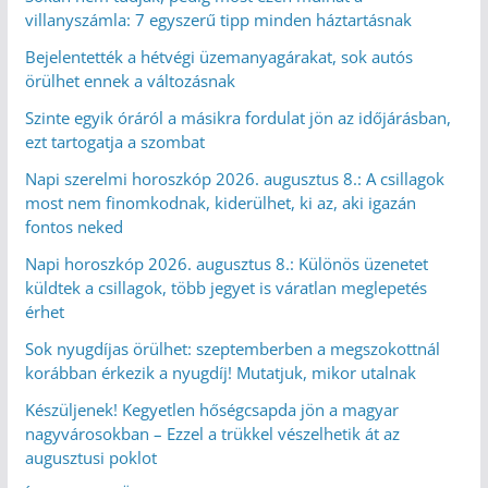
villanyszámla: 7 egyszerű tipp minden háztartásnak
Bejelentették a hétvégi üzemanyagárakat, sok autós
örülhet ennek a változásnak
Szinte egyik óráról a másikra fordulat jön az időjárásban,
ezt tartogatja a szombat
Napi szerelmi horoszkóp 2026. augusztus 8.: A csillagok
most nem finomkodnak, kiderülhet, ki az, aki igazán
fontos neked
Napi horoszkóp 2026. augusztus 8.: Különös üzenetet
küldtek a csillagok, több jegyet is váratlan meglepetés
érhet
Sok nyugdíjas örülhet: szeptemberben a megszokottnál
korábban érkezik a nyugdíj! Mutatjuk, mikor utalnak
Készüljenek! Kegyetlen hőségcsapda jön a magyar
nagyvárosokban – Ezzel a trükkel vészelhetik át az
augusztusi poklot