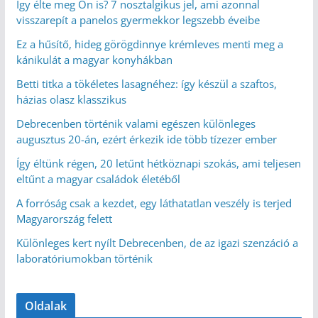
Így élte meg Ön is? 7 nosztalgikus jel, ami azonnal
visszarepít a panelos gyermekkor legszebb éveibe
Ez a hűsítő, hideg görögdinnye krémleves menti meg a
kánikulát a magyar konyhákban
Betti titka a tökéletes lasagnéhez: így készül a szaftos,
házias olasz klasszikus
Debrecenben történik valami egészen különleges
augusztus 20-án, ezért érkezik ide több tízezer ember
Így éltünk régen, 20 letűnt hétköznapi szokás, ami teljesen
eltűnt a magyar családok életéből
A forróság csak a kezdet, egy láthatatlan veszély is terjed
Magyarország felett
Különleges kert nyílt Debrecenben, de az igazi szenzáció a
laboratóriumokban történik
Oldalak