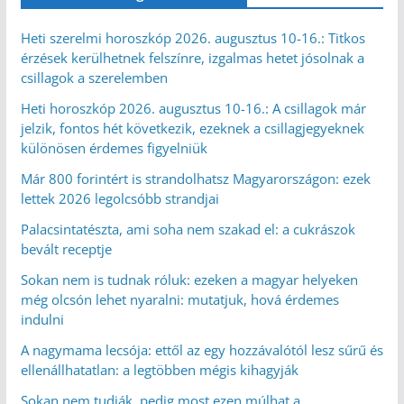
Heti szerelmi horoszkóp 2026. augusztus 10-16.: Titkos
érzések kerülhetnek felszínre, izgalmas hetet jósolnak a
csillagok a szerelemben
Heti horoszkóp 2026. augusztus 10-16.: A csillagok már
jelzik, fontos hét következik, ezeknek a csillagjegyeknek
különösen érdemes figyelniük
Már 800 forintért is strandolhatsz Magyarországon: ezek
lettek 2026 legolcsóbb strandjai
Palacsintatészta, ami soha nem szakad el: a cukrászok
bevált receptje
Sokan nem is tudnak róluk: ezeken a magyar helyeken
még olcsón lehet nyaralni: mutatjuk, hová érdemes
indulni
A nagymama lecsója: ettől az egy hozzávalótól lesz sűrű és
ellenállhatatlan: a legtöbben mégis kihagyják
Sokan nem tudják, pedig most ezen múlhat a