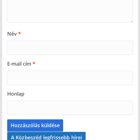
Név
*
E-mail cím
*
Honlap
A Közbeszéd legfrissebb hírei