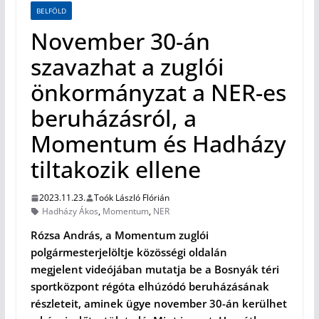
BELFÖLD
November 30-án
szavazhat a zuglói
önkormányzat a NER-es
beruházásról, a
Momentum és Hadházy
tiltakozik ellene
2023.11.23.
Toók László Flórián
Hadházy Ákos
,
Momentum
,
NER
Rózsa András, a Momentum zuglói
polgármesterjelöltje közösségi oldalán
megjelent videójában mutatja be a Bosnyák téri
sportközpont régóta elhúzódó beruházásának
részleteit, aminek ügye november 30-án kerülhet