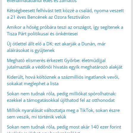
ellenállhatatlanul édes és zamatos
Kétségbeesett felhívást tett közzé a család, nyoma veszett
a 21 éves Bencének az Ozora fesztiválon
Amikor a hőség próbára teszi az országot, így segítenek a
Tisza Párt politikusai és önkéntesei
Új ötlettel állt elő a DK: ezt akarják a Dunán, már
aláírásokat is gyűjtenek
Megható elismerés érkezett Győrbe: életműdíjjal
jutalmazták a védőnői hivatás egyik meghatározó alakját
Kiderült, hová költöznek a százmilliós ingatlanok vevői,
sokakat meglephet a lista
Sokan nem tudnak róla, pedig milliókat spórolhatnak:
ezekkel a támogatásokkal újíthatod fel az otthonodat
Milliók nyaralását változtatja meg a TikTok, sokan észre
sem veszik, mi történik velük
Sokan nem tudnak róla, pedig most akár 140 ezer forint