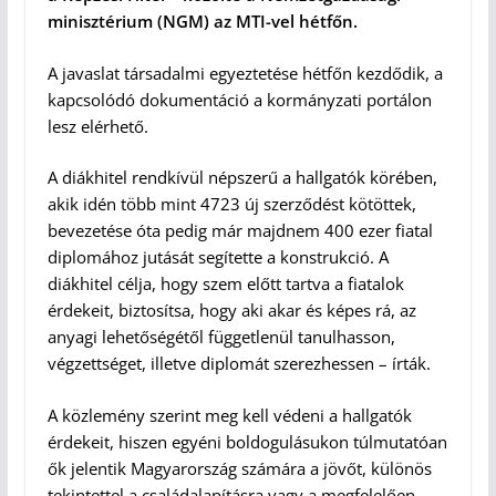
minisztérium (NGM) az MTI-vel hétfőn.
A javaslat társadalmi egyeztetése hétfőn kezdődik, a
kapcsolódó dokumentáció a kormányzati portálon
lesz elérhető.
A diákhitel rendkívül népszerű a hallgatók körében,
akik idén több mint 4723 új szerződést kötöttek,
bevezetése óta pedig már majdnem 400 ezer fiatal
diplomához jutását segítette a konstrukció. A
diákhitel célja, hogy szem előtt tartva a fiatalok
érdekeit, biztosítsa, hogy aki akar és képes rá, az
anyagi lehetőségétől függetlenül tanulhasson,
végzettséget, illetve diplomát szerezhessen – írták.
A közlemény szerint meg kell védeni a hallgatók
érdekeit, hiszen egyéni boldogulásukon túlmutatóan
ők jelentik Magyarország számára a jövőt, különös
tekintettel a családalapításra vagy a megfelelően