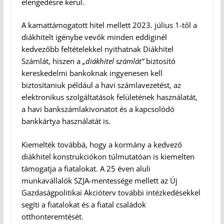
elengedésre kerül.
A kamattámogatott hitel mellett 2023. július 1-től a
diákhitelt igénybe vevők minden eddiginél
kedvezőbb feltételekkel nyithatnak Diákhitel
Számlát, hiszen a
„diákhitel számlát”
biztosító
kereskedelmi bankoknak ingyenesen kell
biztosítaniuk például a havi számlavezetést, az
elektronikus szolgáltatások felületének használatát,
a havi bankszámlakivonatot és a kapcsolódó
bankkártya használatát is.
Kiemelték továbbá, hogy a kormány a kedvező
diákhitel konstrukciókon túlmutatóan is kiemelten
támogatja a fiatalokat. A 25 éven aluli
munkavállalók SZJA-mentessége mellett az Új
Gazdaságpolitikai Akcióterv további intézkedésekkel
segíti a fiatalokat és a fiatal családok
otthonteremtését.