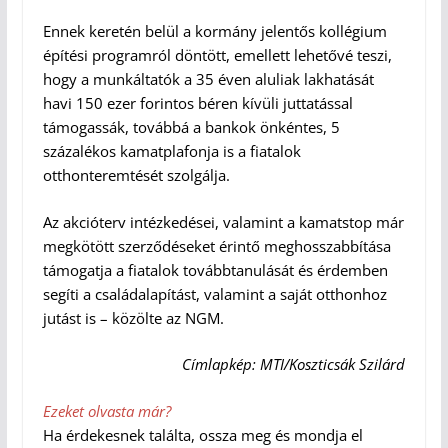
Ennek keretén belül a kormány jelentős kollégium
építési programról döntött, emellett lehetővé teszi,
hogy a munkáltatók a 35 éven aluliak lakhatását
havi 150 ezer forintos béren kívüli juttatással
támogassák, továbbá a bankok önkéntes, 5
százalékos kamatplafonja is a fiatalok
otthonteremtését szolgálja.
Az akcióterv intézkedései, valamint a kamatstop már
megkötött szerződéseket érintő meghosszabbítása
támogatja a fiatalok továbbtanulását és érdemben
segíti a családalapítást, valamint a saját otthonhoz
jutást is – közölte az NGM.
Címlapkép: MTI/Koszticsák Szilárd
Ezeket olvasta már?
Ha érdekesnek találta, ossza meg és mondja el