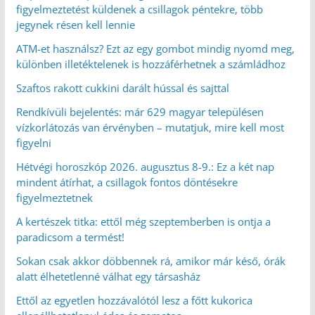
figyelmeztetést küldenek a csillagok péntekre, több
jegynek résen kell lennie
ATM-et használsz? Ezt az egy gombot mindig nyomd meg,
különben illetéktelenek is hozzáférhetnek a számládhoz
Szaftos rakott cukkini darált hússal és sajttal
Rendkívüli bejelentés: már 629 magyar településen
vízkorlátozás van érvényben – mutatjuk, mire kell most
figyelni
Hétvégi horoszkóp 2026. augusztus 8-9.: Ez a két nap
mindent átírhat, a csillagok fontos döntésekre
figyelmeztetnek
A kertészek titka: ettől még szeptemberben is ontja a
paradicsom a termést!
Sokan csak akkor döbbennek rá, amikor már késő, órák
alatt élhetetlenné válhat egy társasház
Ettől az egyetlen hozzávalótól lesz a főtt kukorica