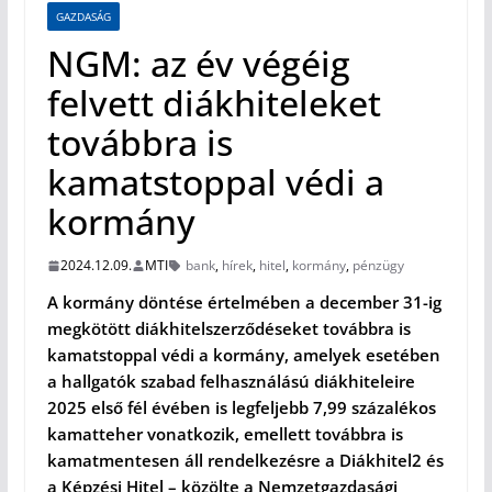
GAZDASÁG
NGM: az év végéig
felvett diákhiteleket
továbbra is
kamatstoppal védi a
kormány
2024.12.09.
MTI
bank
,
hírek
,
hitel
,
kormány
,
pénzügy
A kormány döntése értelmében a december 31-ig
megkötött diákhitelszerződéseket továbbra is
kamatstoppal védi a kormány, amelyek esetében
a hallgatók szabad felhasználású diákhiteleire
2025 első fél évében is legfeljebb 7,99 százalékos
kamatteher vonatkozik, emellett továbbra is
kamatmentesen áll rendelkezésre a Diákhitel2 és
a Képzési Hitel – közölte a Nemzetgazdasági