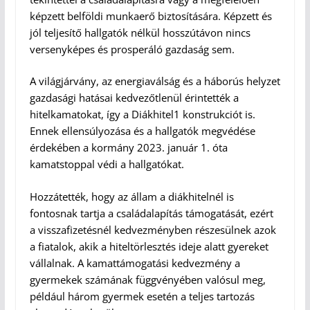
képzett belföldi munkaerő biztosítására. Képzett és
jól teljesítő hallgatók nélkül hosszútávon nincs
versenyképes és prosperáló gazdaság sem.
A világjárvány, az energiaválság és a háborús helyzet
gazdasági hatásai kedvezőtlenül érintették a
hitelkamatokat, így a Diákhitel1 konstrukciót is.
Ennek ellensúlyozása és a hallgatók megvédése
érdekében a kormány 2023. január 1. óta
kamatstoppal védi a hallgatókat.
Hozzátették, hogy az állam a diákhitelnél is
fontosnak tartja a családalapítás támogatását, ezért
a visszafizetésnél kedvezményben részesülnek azok
a fiatalok, akik a hiteltörlesztés ideje alatt gyereket
vállalnak. A kamattámogatási kedvezmény a
gyermekek számának függvényében valósul meg,
például három gyermek esetén a teljes tartozás