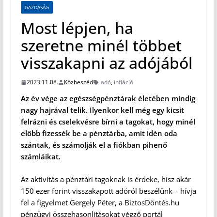
GAZDASÁG
Most lépjen, ha
szeretne minél többet
visszakapni az adójából
2023.11.08.
Közbeszéd
adó
,
infláció
Az év vége az egészségpénztárak életében mindig
nagy hajrával telik. Ilyenkor kell még egy kicsit
felrázni és cselekvésre bírni a tagokat, hogy minél
előbb fizessék be a pénztárba, amit idén oda
szántak, és számolják el a fiókban pihenő
számláikat.
Az aktivitás a pénztári tagoknak is érdeke, hisz akár
150 ezer forint visszakapott adóról beszélünk – hívja
fel a figyelmet Gergely Péter, a BiztosDöntés.hu
pénzügyi összehasonlításokat végző portál