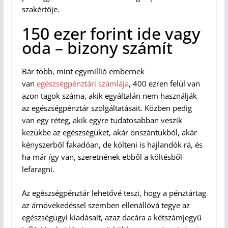
szakértője.
150 ezer forint ide vagy
oda – bizony számít
Bár több, mint egymillió embernek
van
egészségpénztári számlája
, 400 ezren felül van
azon tagok száma, akik egyáltalán nem használják
az egészségpénztár szolgáltatásait. Közben pedig
van egy réteg, akik egyre tudatosabban veszik
kezükbe az egészségüket, akár önszántukból, akár
kényszerből fakadóan, de költeni is hajlandók rá, és
ha már így van, szeretnének ebből a költésből
lefaragni.
Az egészségpénztár lehetővé teszi, hogy a pénztártag
az árnövekedéssel szemben ellenállóvá tegye az
egészségügyi kiadásait, azaz dacára a kétszámjegyű