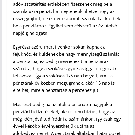
adóvisszatérítés érdekében fizessenek még be a
számlájukra pénzt, ha megtehetik, illetve hogy az
összegyűjtött, de el nem számolt számláikat küldjék
be a pénztárhoz. Egyiket sem célszerű az év utolsó
napjáig halogatni.
Egyrészt azért, mert ilyenkor sokan kapnak a
fejükhöz, és küldenek be nagy mennyiségű számlát
a pénztárba, ez pedig megnehezíti a pénztárak
számára, hogy a szokásos gyorsasággal dolgozzák
fel azokat. Így a szokásos 1-5 nap helyett, amit a
pénztárak év közben megugranak, akár 15 nap is
eltelhet, mire a pénztártag a pénzéhez jut.
Másrészt pedig ha az utolsó pillanatra hagyjuk a
pénztári befizetéseket, akkor nem biztos, hogy az
még idén jóvá tud íródni a számlánkon, így csak egy
évvel később érvényesíthetjük utána az
adókedvezményt. A pénztárak általában határidőket