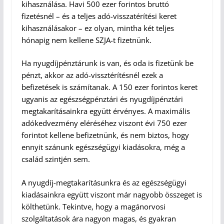
kihasználása. Havi 500 ezer forintos bruttó
fizetésnél – és a teljes adó-visszatérítési keret
kihasználásakor – ez olyan, mintha két teljes
hónapig nem kellene SZJA-t fizetnünk.
Ha nyugdíjpénztárunk is van, és oda is fizetünk be
pénzt, akkor az adó-vissztérítésnél ezek a
befizetések is számítanak. A 150 ezer forintos keret
ugyanis az egészségpénztári és nyugdíjpénztári
megtakarításainkra együtt érvényes. A maximális
adókedvezmény eléréséhez viszont évi 750 ezer
forintot kellene befizetnünk, és nem biztos, hogy
ennyit szánunk egészségügyi kiadásokra, még a
család szintjén sem.
A nyugdíj-megtakarításunkra és az egészségügyi
kiadásainkra együtt viszont már nagyobb összeget is
költhetünk. Tekintve, hogy a magánorvosi
szolgáltatások ára nagyon magas, és gyakran