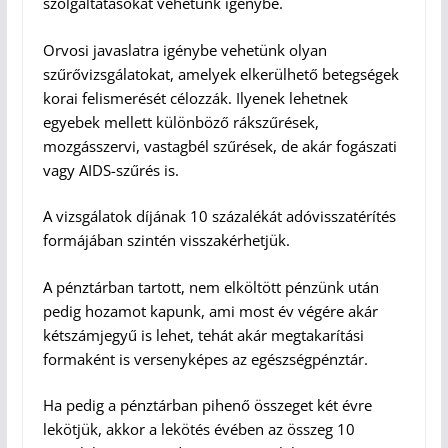
szolgáltatásokat vehetünk igénybe.
Orvosi javaslatra igénybe vehetünk olyan
szűrővizsgálatokat, amelyek elkerülhető betegségek
korai felismerését célozzák. Ilyenek lehetnek
egyebek mellett különböző rákszűrések,
mozgásszervi, vastagbél szűrések, de akár fogászati
vagy AIDS-szűrés is.
A vizsgálatok díjának 10 százalékát adóvisszatérítés
formájában szintén visszakérhetjük.
A pénztárban tartott, nem elköltött pénzünk után
pedig hozamot kapunk, ami most év végére akár
kétszámjegyű is lehet, tehát akár megtakarítási
formaként is versenyképes az egészségpénztár.
Ha pedig a pénztárban pihenő összeget két évre
lekötjük, akkor a lekötés évében az összeg 10