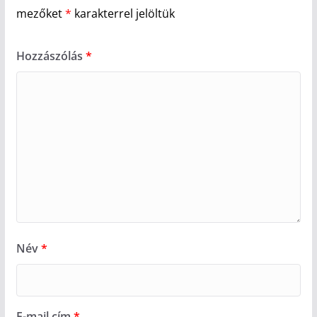
mezőket
*
karakterrel jelöltük
Hozzászólás
*
Név
*
E-mail cím
*