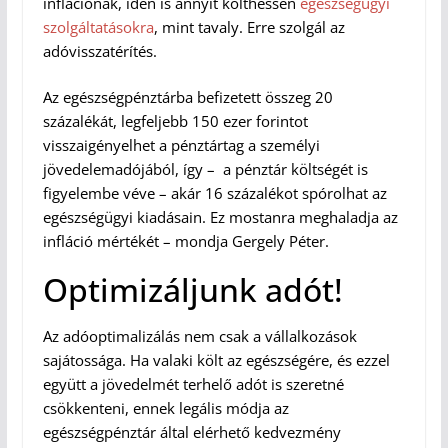
inflációnak, idén is annyit költhessen
egészségügyi
szolgáltatásokra
, mint tavaly. Erre szolgál az
adóvisszatérítés.
Az egészségpénztárba befizetett összeg 20
százalékát, legfeljebb 150 ezer forintot
visszaigényelhet a pénztártag a személyi
jövedelemadójából, így – a pénztár költségét is
figyelembe véve – akár 16 százalékot spórolhat az
egészségügyi kiadásain. Ez mostanra meghaladja az
infláció mértékét – mondja Gergely Péter.
Optimizáljunk adót!
Az adóoptimalizálás nem csak a vállalkozások
sajátossága. Ha valaki költ az egészségére, és ezzel
együtt a jövedelmét terhelő adót is szeretné
csökkenteni, ennek legális módja az
egészségpénztár által elérhető kedvezmény