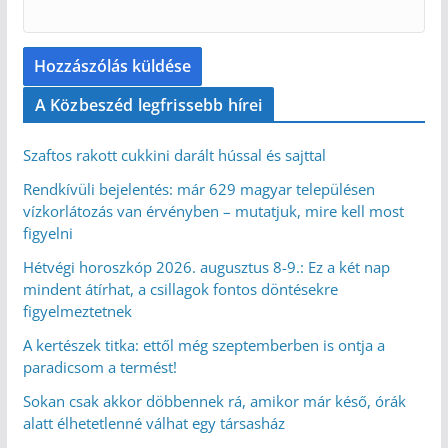
A Közbeszéd legfrissebb hírei
Szaftos rakott cukkini darált hússal és sajttal
Rendkívüli bejelentés: már 629 magyar településen
vízkorlátozás van érvényben – mutatjuk, mire kell most
figyelni
Hétvégi horoszkóp 2026. augusztus 8-9.: Ez a két nap
mindent átírhat, a csillagok fontos döntésekre
figyelmeztetnek
A kertészek titka: ettől még szeptemberben is ontja a
paradicsom a termést!
Sokan csak akkor döbbennek rá, amikor már késő, órák
alatt élhetetlenné válhat egy társasház