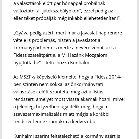
a választások előtt pár hónappal próbálnak
változtatni a „játékszabályokon”, ezzel pedig az
ellenzéket próbálják még inkább ellehetetleníteni”.
„Gyáva pedig azért, mert már a javaslat napirendre
vétele is problémás, hiszen a javaslatot a
kormánypárt nem is merte a nevére venni, azt a
Fidesz szatelitpártja, a Mi Hazánk Mozgalom
nyújtotta be” – tette hozzá Kunhalmi.
Az MSZP-s képviselő kiemelte, hogy a Fidesz 2014-
ben szintén nem sokkal az önkormányzati
választások előtt szüntette meg azt a listás
rendszert, amelyet most vissza akarnak hozni, mivel
a jelenlegi helyzetben úgy ítélik meg, hogy a
szavazatmaximalizálás miatt mégis a korábbi
rendszer lenne számukra a kedvezőbb.
Kunhalmi szerint feltételezhető a kormány azért is