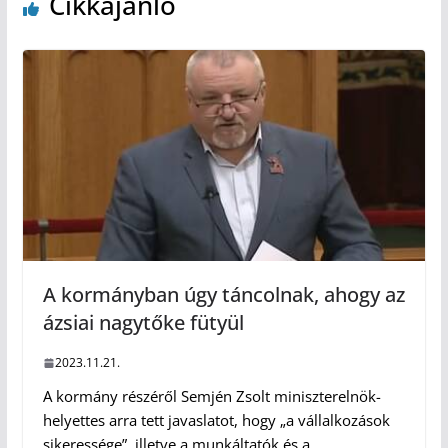
Cikkajánló
A kormányban úgy táncolnak, ahogy az
ázsiai nagytőke fütyül
2023.11.21.
A kormány részéről Semjén Zsolt miniszterelnök-
helyettes arra tett javaslatot, hogy „a vállalkozások
sikeressége”, illetve a munkáltatók és a