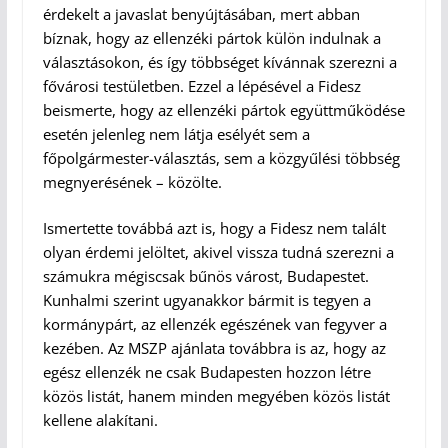
érdekelt a javaslat benyújtásában, mert abban
bíznak, hogy az ellenzéki pártok külön indulnak a
választásokon, és így többséget kívánnak szerezni a
fővárosi testületben. Ezzel a lépésével a Fidesz
beismerte, hogy az ellenzéki pártok együttműködése
esetén jelenleg nem látja esélyét sem a
főpolgármester-választás, sem a közgyűlési többség
megnyerésének – közölte.
Ismertette továbbá azt is, hogy a Fidesz nem talált
olyan érdemi jelöltet, akivel vissza tudná szerezni a
számukra mégiscsak bűnös várost, Budapestet.
Kunhalmi szerint ugyanakkor bármit is tegyen a
kormánypárt, az ellenzék egészének van fegyver a
kezében. Az MSZP ajánlata továbbra is az, hogy az
egész ellenzék ne csak Budapesten hozzon létre
közös listát, hanem minden megyében közös listát
kellene alakítani.