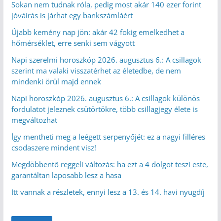
Sokan nem tudnak róla, pedig most akár 140 ezer forint
jóváírás is járhat egy bankszámláért
Újabb kemény nap jön: akár 42 fokig emelkedhet a
hőmérséklet, erre senki sem vágyott
Napi szerelmi horoszkóp 2026. augusztus 6.: A csillagok
szerint ma valaki visszatérhet az életedbe, de nem
mindenki örül majd ennek
Napi horoszkóp 2026. augusztus 6.: A csillagok különös
fordulatot jeleznek csütörtökre, több csillagjegy élete is
megváltozhat
Így mentheti meg a leégett serpenyőjét: ez a nagyi filléres
csodaszere mindent visz!
Megdöbbentő reggeli változás: ha ezt a 4 dolgot teszi este,
garantáltan laposabb lesz a hasa
Itt vannak a részletek, ennyi lesz a 13. és 14. havi nyugdíj