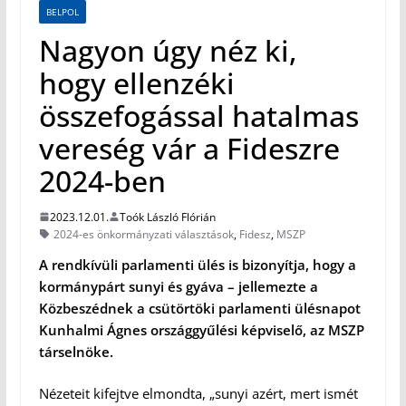
BELPOL
Nagyon úgy néz ki,
hogy ellenzéki
összefogással hatalmas
vereség vár a Fideszre
2024-ben
2023.12.01.
Toók László Flórián
2024-es önkormányzati választások
,
Fidesz
,
MSZP
A rendkívüli parlamenti ülés is bizonyítja, hogy a
kormánypárt sunyi és gyáva – jellemezte a
Közbeszédnek a csütörtöki parlamenti ülésnapot
Kunhalmi Ágnes országgyűlési képviselő, az MSZP
társelnöke.
Nézeteit kifejtve elmondta, „sunyi azért, mert ismét