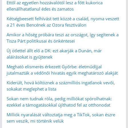
Ettől az egyetlen hozzávalótól lesz a főtt kukorica
ellenállhatatlanul édes és zamatos
Kétségbeesett felhívást tett közzé a család, nyoma veszett
a 21 éves Bencének az Ozora fesztiválon
Amikor a hőség próbára teszi az országot, így segítenek a
Tisza Párt politikusai és önkéntesei
Új ötlettel állt elő a DK: ezt akarják a Dunán, már
aláírásokat is gyűjtenek
Megható elismerés érkezett Győrbe: életműdíjjal
jutalmazták a védőnői hivatás egyik meghatározó alakját
Kiderült, hová költöznek a százmilliós ingatlanok vevői,
sokakat meglephet a lista
Sokan nem tudnak róla, pedig milliókat spórolhatnak:
ezekkel a támogatásokkal újíthatod fel az otthonodat
Milliók nyaralását változtatja meg a TikTok, sokan észre
sem veszik, mi történik velük