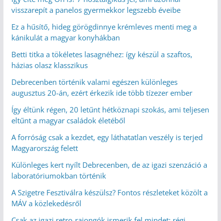
visszarepít a panelos gyermekkor legszebb éveibe
Ez a hűsítő, hideg görögdinnye krémleves menti meg a
kánikulát a magyar konyhákban
Betti titka a tökéletes lasagnéhez: így készül a szaftos,
házias olasz klasszikus
Debrecenben történik valami egészen különleges
augusztus 20-án, ezért érkezik ide több tízezer ember
Így éltünk régen, 20 letűnt hétköznapi szokás, ami teljesen
eltűnt a magyar családok életéből
A forróság csak a kezdet, egy láthatatlan veszély is terjed
Magyarország felett
Különleges kert nyílt Debrecenben, de az igazi szenzáció a
laboratóriumokban történik
A Szigetre Fesztiválra készülsz? Fontos részleteket közölt a
MÁV a közlekedésről
Csak az igazi retro-rajongók ismerik fel mindet: régi