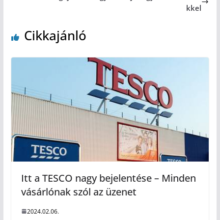
kkel
Cikkajánló
Itt a TESCO nagy bejelentése – Minden
vásárlónak szól az üzenet
2024.02.06.