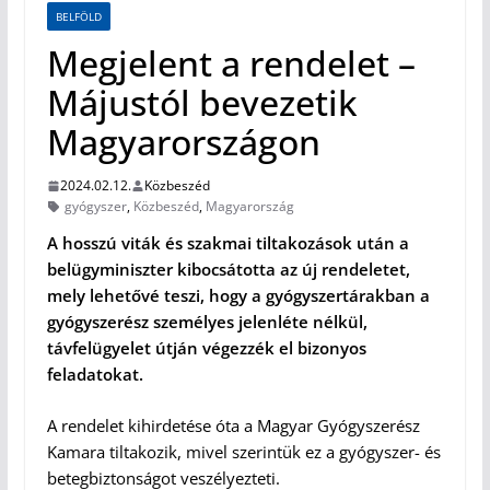
BELFÖLD
Megjelent a rendelet –
Májustól bevezetik
Magyarországon
2024.02.12.
Közbeszéd
gyógyszer
,
Közbeszéd
,
Magyarország
A hosszú viták és szakmai tiltakozások után a
belügyminiszter kibocsátotta az új rendeletet,
mely lehetővé teszi, hogy a gyógyszertárakban a
gyógyszerész személyes jelenléte nélkül,
távfelügyelet útján végezzék el bizonyos
feladatokat.
A rendelet kihirdetése óta a Magyar Gyógyszerész
Kamara tiltakozik, mivel szerintük ez a gyógyszer- és
betegbiztonságot veszélyezteti.