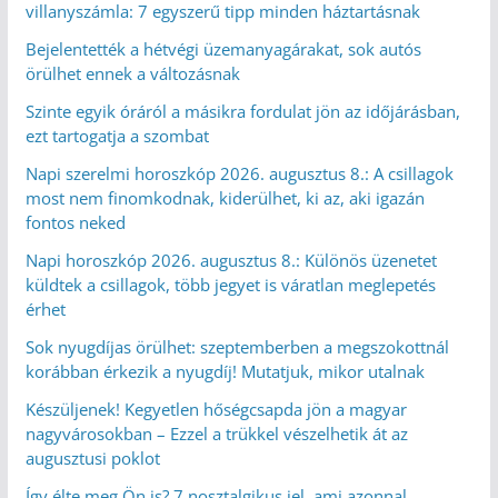
villanyszámla: 7 egyszerű tipp minden háztartásnak
Bejelentették a hétvégi üzemanyagárakat, sok autós
örülhet ennek a változásnak
Szinte egyik óráról a másikra fordulat jön az időjárásban,
ezt tartogatja a szombat
Napi szerelmi horoszkóp 2026. augusztus 8.: A csillagok
most nem finomkodnak, kiderülhet, ki az, aki igazán
fontos neked
Napi horoszkóp 2026. augusztus 8.: Különös üzenetet
küldtek a csillagok, több jegyet is váratlan meglepetés
érhet
Sok nyugdíjas örülhet: szeptemberben a megszokottnál
korábban érkezik a nyugdíj! Mutatjuk, mikor utalnak
Készüljenek! Kegyetlen hőségcsapda jön a magyar
nagyvárosokban – Ezzel a trükkel vészelhetik át az
augusztusi poklot
Így élte meg Ön is? 7 nosztalgikus jel, ami azonnal