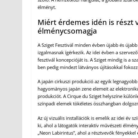
élményt.
Miért érdemes idén is részt 
élménycsomagja
A Sziget Fesztivál minden évben újabb és újab
izgalmasnak ígérkezik. Az idei évben a szervez
fesztivál koncepcióját is. A Sziget mindig is a 
ben pedig mindezt látványos újításokkal fokozz
A japán cirkuszi produkció az egyik legnagyobb a
hagyományos japán zene elemeit az elektroniku
produkciót. A Cirque du Sziget helyszíne különle
színpadi elemek tökéletes összhangban dolgoz
Az új vizuális installációk is emelik az idei év s
ki, ahol a látogatók interaktív művészeti élmé
„Neon Labirintus”, ahol a résztvevők fényekke