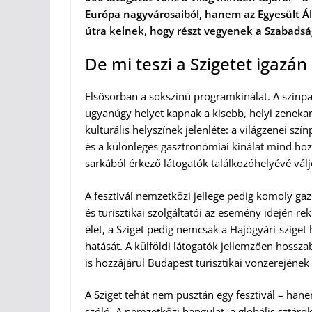
Európa nagyvárosaiból, hanem az Egyesült Áll
útra kelnek, hogy részt vegyenek a Szabadsá
De mi teszi a Szigetet igazá
Elsősorban a sokszínű programkínálat. A színpa
ugyanúgy helyet kapnak a kisebb, helyi zenekaro
kulturális helyszínek jelenléte: a világzenei szí
és a különleges gasztronómiai kínálat mind hoz
sarkából érkező látogatók találkozóhelyévé válj
A fesztivál nemzetközi jellege pedig komoly gaz
és turisztikai szolgáltatói az esemény idején re
élet, a Sziget pedig nemcsak a Hajógyári-sziget
hatását. A külföldi látogatók jellemzően hossza
is hozzájárul Budapest turisztikai vonzerejéne
A Sziget tehát nem pusztán egy fesztivál – han
szóló. A nemzetközi hangulat, a globális sztáro