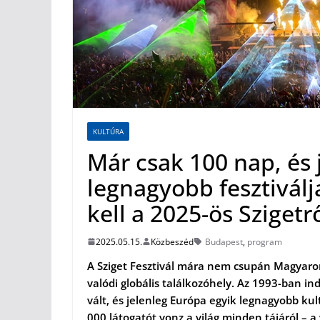
KULTÚRA
Már csak 100 nap, és j
legnagyobb fesztivál
kell a 2025-ös Szigetrő
2025.05.15.
Közbeszéd
Budapest
,
program
A Sziget Fesztivál mára nem csupán Magyar
valódi globális találkozóhely. Az 1993-ban ind
vált, és jelenleg Európa egyik legnagyobb kul
000 látogatót vonz a világ minden tájáról – a