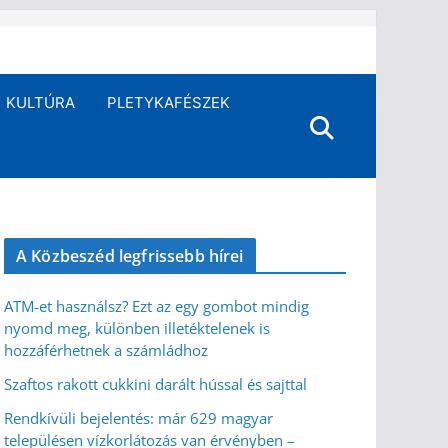
KULTÚRA
PLETYKAFÉSZEK
A Közbeszéd legfrissebb hírei
ATM-et használsz? Ezt az egy gombot mindig
nyomd meg, különben illetéktelenek is
hozzáférhetnek a számládhoz
Szaftos rakott cukkini darált hússal és sajttal
Rendkívüli bejelentés: már 629 magyar
településen vízkorlátozás van érvényben –