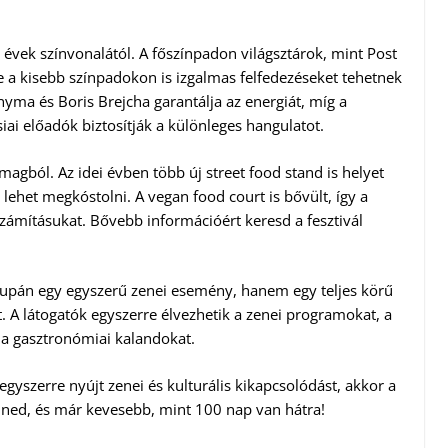
évek színvonalától. A főszínpadon világsztárok, mint Post
e a kisebb színpadokon is izgalmas felfedezéseket tehetnek
nyma és Boris Brejcha garantálja az energiát, míg a
siai előadók biztosítják a különleges hangulatot.
gból. Az idei évben több új street food stand is helyet
lehet megkóstolni. A vegan food court is bővült, így a
számításukat. Bővebb információért keresd a fesztivál
supán egy egyszerű zenei esemény, hanem egy teljes körű
A látogatók egyszerre élvezhetik a zenei programokat, a
és a gasztronómiai kalandokat.
egyszerre nyújt zenei és kulturális kikapcsolódást, akkor a
lenned, és már kevesebb, mint 100 nap van hátra!