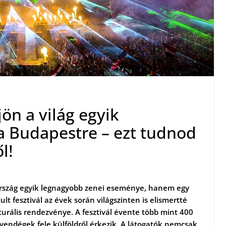
ön a világ egyik
ja Budapestre – ezt tudnod
l!
ország egyik legnagyobb zenei eseménye, hanem egy
ult fesztivál az évek során világszinten is elismertté
turális rendezvénye. A fesztivál évente több mint 400
 vendégek fele külföldről érkezik. A látogatók nemcsak