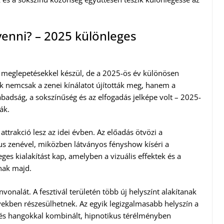
venni? – 2025 különleges
b meglepetésekkel készül, de a 2025-ös év különösen
ők nemcsak a zenei kínálatot újították meg, hanem a
szabadság, a sokszínűség és az elfogadás jelképe volt – 2025-
ák.
ttrakció lesz az idei évben. Az előadás ötvözi a
s zenével, miközben látványos fényshow kíséri a
ges kialakítást kap, amelyben a vizuális effektek és a
nak majd.
zínvonalát. A fesztivál területén több új helyszínt alakítanak
nyekben részesülhetnek. Az egyik legizgalmasabb helyszín a
l és hangokkal kombinált, hipnotikus térélményben