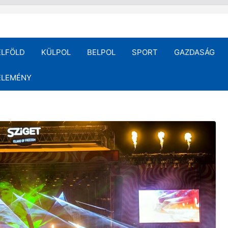
ELFÖLD
KÜLPOL
BELPOL
SPORT
GAZDASÁG
ÉLEMÉNY