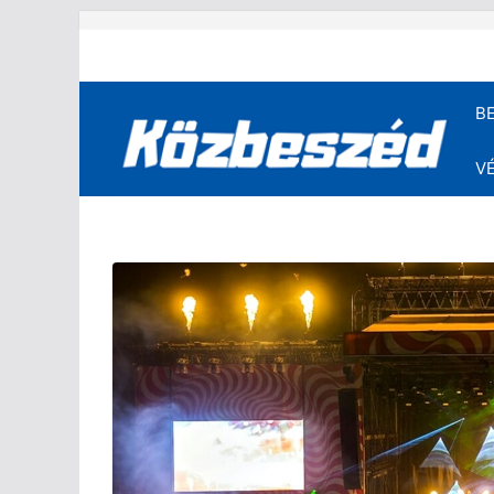
Skip
to
content
B
V