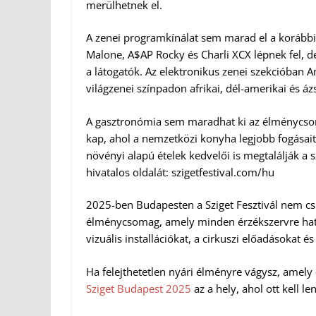
merülhetnek el.
A zenei programkínálat sem marad el a korábbi 
Malone, A$AP Rocky és Charli XCX lépnek fel, d
a látogatók. Az elektronikus zenei szekcióban A
világzenei színpadon afrikai, dél-amerikai és áz
A gasztronómia sem maradhat ki az élménycsoma
kap, ahol a nemzetközi konyha legjobb fogásait 
növényi alapú ételek kedvelői is megtalálják a 
hivatalos oldalát: szigetfestival.com/hu
2025-ben Budapesten a Sziget Fesztivál nem c
élménycsomag, amely minden érzékszervre hat. 
vizuális installációkat, a cirkuszi előadásokat 
Ha felejthetetlen nyári élményre vágysz, amely 
Sziget Budapest 2025
az a hely, ahol ott kell 