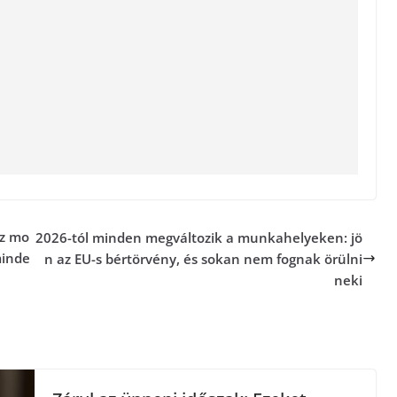
ez mo
2026-tól minden megváltozik a munkahelyeken: jö
minde
n az EU-s bértörvény, és sokan nem fognak örülni
neki