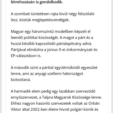
létrehozásán is gondolkodik.
A szombati tüntetésen rajta kívül négy felszólaló
lesz, köztük meglepetésvendégek.
Magyar egy háromszintű modellben képzeli el
leendő politikai közösségét. A magot a párt és a
hozzá később kapcsolódó pártalapítvány adná.
Pártjával elindulna a június 9-ei önkormányzati és
EP-választáson is.
A második szint a párttal együttműködő egyesület
lenne, ami az anyagi-szellemi hátországot
biztosítaná.
A harmadik elem pedig egy lazábban szerveződő
ernyőszervezet, a Talpra Magyarok Közössége lenne.
Ehhez nagyon hasonló szervezetek voltak az Orbán
Viktor által 2002-ben életre hívott polgári körök és