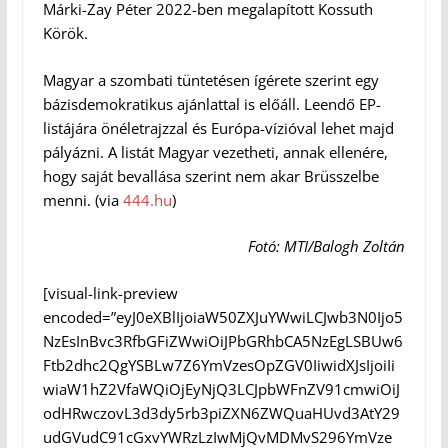
Márki-Zay Péter 2022-ben megalapított Kossuth
Körök.
Magyar a szombati tüntetésen ígérete szerint egy
bázisdemokratikus ajánlattal is előáll. Leendő EP-
listájára önéletrajzzal és Európa-vízióval lehet majd
pályázni. A listát Magyar vezetheti, annak ellenére,
hogy saját bevallása szerint nem akar Brüsszelbe
menni. (via
444.hu
)
Fotó: MTI/Balogh Zoltán
[visual-link-preview
encoded=”eyJ0eXBlIjoiaW50ZXJuYWwiLCJwb3N0Ijo5
NzEsInBvc3RfbGFiZWwiOiJPbGRhbCA5NzEgLSBUw6
Ftb2dhc2QgYSBLw7Z6YmVzesOpZGV0IiwidXJsIjoiIi
wiaW1hZ2VfaWQiOjEyNjQ3LCJpbWFnZV91cmwiOiJ
odHRwczovL3d3dy5rb3piZXN6ZWQuaHUvd3AtY29
udGVudC91cGxvYWRzLzIwMjQvMDMvS296YmVze