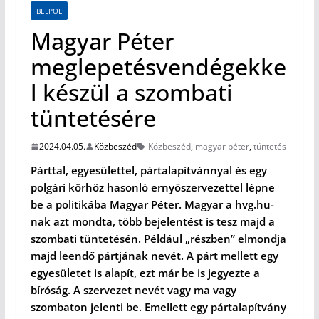
BELPOL
Magyar Péter
meglepetésvendégekke
l készül a szombati
tüntetésére
2024.04.05.
Közbeszéd
Közbeszéd
,
magyar péter
,
tüntetés
Párttal, egyesülettel, pártalapítvánnyal és egy
polgári körhöz hasonló ernyőszervezettel lépne
be a politikába Magyar Péter. Magyar a hvg.hu-
nak azt mondta, több bejelentést is tesz majd a
szombati tüntetésén. Például „részben” elmondja
majd leendő pártjának nevét. A párt mellett egy
egyesületet is alapít, ezt már be is jegyezte a
bíróság. A szervezet nevét vagy ma vagy
szombaton jelenti be. Emellett egy pártalapítvány