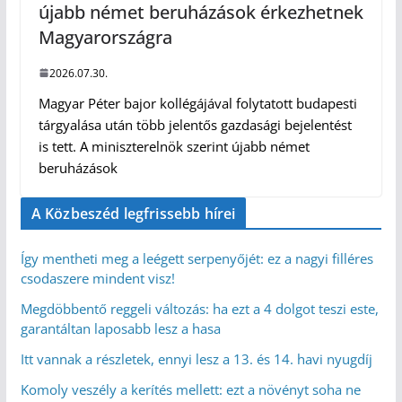
újabb német beruházások érkezhetnek
Magyarországra
2026.07.30.
Magyar Péter bajor kollégájával folytatott budapesti
tárgyalása után több jelentős gazdasági bejelentést
is tett. A miniszterelnök szerint újabb német
beruházások
A Közbeszéd legfrissebb hírei
Így mentheti meg a leégett serpenyőjét: ez a nagyi filléres
csodaszere mindent visz!
Megdöbbentő reggeli változás: ha ezt a 4 dolgot teszi este,
garantáltan laposabb lesz a hasa
Itt vannak a részletek, ennyi lesz a 13. és 14. havi nyugdíj
Komoly veszély a kerítés mellett: ezt a növényt soha ne