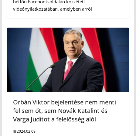
hétfőn Facebook-oldalán közzétett
videónyilatkozatában, amelyben arról
Orbán Viktor bejelentése nem menti
fel sem őt, sem Novák Katalint és
Varga Juditot a felelősség alól
2024.02.09.