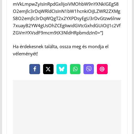
mVkLmpwZyIsInRpdGxlIjoiVMOhbW9nYXNkIGEgS8
O2emJlc3rDqWRldCIsInN1bW1hcnkiOiJLZWR2ZXMg
S8O2emJlc3rDqWQgT2x2YXPDsyEgU3rDvGtzw6lnw
7xuayB2YW4gUsOhZCEgIiwidGVtcGxhdGUiOiJ1c2Vf
ZGVmYXVsdF9mcm9tX3NldHRpbmdzIn0=”]
Ha érdekesnek találta, ossza meg és mondja el
véleményét!