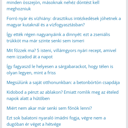
minden összejön, másoknak nehéz döntést kell
meghozniuk
Forró nyár és vízhiány: drasztikus intézkedések jöhetnek a
magyar kutaknál és a vízfogyasztásban?
Így ették régen nagyanyáink a dinnyét: ezt a zseniális
trükköt ma már szinte senki sem ismeri
Mit főzzek ma? 5 isteni, villámgyors nyári recept, amivel
nem izzadod át a napot
Így fagyaszd le helyesen a sárgabarackot, hogy télen is
olyan legyen, mint a friss
Megsülünk a saját otthonunkban: a betonbörtön csapdája
Kidobod a pénzt az ablakon? Emiatt romlik meg az ételed
napok alatt a hűtőben
Miért nem akar már senki sem főnök lenni?
Ezt sok balatoni nyaraló imádni fogja, végre nem a
dugóban ér véget a hétvége