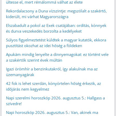
ültesse el, mert rémálommá válhat az élete
Rekordalacsony a Duna vízszintje: megszólalt a szakértő,
kiderült, mi várhat Magyarországra
Elszabadult a pokol az Exek csatájában: ordítás, könnyek
és durva veszekedés borzolta a kedélyeket
Súlyos figyelmeztetést küldtek a magyar kutatók, ekkora
pusztítást okozhat az idei hőség a földeken
Apukám mindig lenyelte a dinnyemagokat: ez történt vele
a szakértők szerint évek múltán
Igazi örömhír a benzinkutakról, így alakulnak ma az
üzemanyagárak
42 fok is lehet szerdán, könyörtelen hőség érkezik, az
időjárás nem kegyelmez
Napi szerelmi horoszkóp 2026. augusztus 5.: Hallgass a
szívedre!
Napi horoszkóp 2026. augusztus 5.: Van, akinek ma