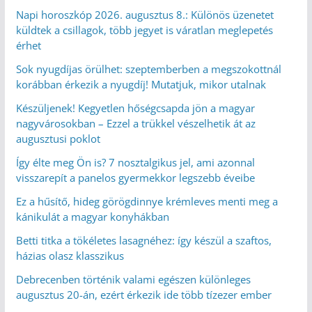
Napi horoszkóp 2026. augusztus 8.: Különös üzenetet
küldtek a csillagok, több jegyet is váratlan meglepetés
érhet
Sok nyugdíjas örülhet: szeptemberben a megszokottnál
korábban érkezik a nyugdíj! Mutatjuk, mikor utalnak
Készüljenek! Kegyetlen hőségcsapda jön a magyar
nagyvárosokban – Ezzel a trükkel vészelhetik át az
augusztusi poklot
Így élte meg Ön is? 7 nosztalgikus jel, ami azonnal
visszarepít a panelos gyermekkor legszebb éveibe
Ez a hűsítő, hideg görögdinnye krémleves menti meg a
kánikulát a magyar konyhákban
Betti titka a tökéletes lasagnéhez: így készül a szaftos,
házias olasz klasszikus
Debrecenben történik valami egészen különleges
augusztus 20-án, ezért érkezik ide több tízezer ember