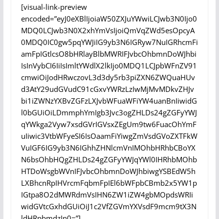
[visual-link-preview
encoded=”eyJ0eXBlIjoiaW50ZXJuYWwiLCJwb3N0Ijo0
MDQ0LCJwb3N0X2xhYmVsIjoiQmVqZWd5esOpcyA
0MDQ0IC0gw5pqYWJiIG9yb3N6IGRyw7NuIGRhcmFi
amFpIGtlcsO8bHRlayBlbMWRIFJvbcOhbmnDoWJhbi
IsInVybCI6IiIsImltYWdlX2lkIjo0MDQ1LCJpbWFnZV91
cmwiOiJodHRwczovL3d3dy5rb3piZXN6ZWQuaHUv
d3AtY29udGVudC91cGxvYWRzLzIwMjMvMDkvZHJv
bi1iZWNzYXBvZGFzLXJvbWFuaWFiYW4uanBnIiwidG
l0bGUiOiLDmmphYmIgb3Jvc3ogZHLDs24gZGFyYWJ
qYWkga2Vyw7xsdGVrIGVsxZEgUm9tw6FuacOhYmF
uIiwic3VtbWFyeSI6IsOaamFiYiwgZmVsdGVoZXTFkW
VuIGF6IG9yb3N6IGhhZHNlcmVnIMOhbHRhbCBoYX
N6bsOhbHQgZHLDs24gZGFyYWJqYWl0IHRhbMOhb
HTDoWsgbWVnIFJvbcOhbmnDoWJhbiwgYSBEdW5h
LXBhcnRpIHVrcmFqbmFpIEl6bWFpbCBmb2x5YW1p
IGtpa8O2dMWRdmVsIHN6ZW1iZW4gbMOpdsWRIi
widGVtcGxhdGUiOiJ1c2VfZGVmYXVsdF9mcm9tX3N
ldHRpbmdzIn0=”]