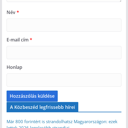
Név
*
E-mail cím
*
Honlap
A Közbeszéd legfrissebb hírei
Már 800 forintért is strandolhatsz Magyarországon: ezek
lettek 2026 legolcsóbb strandjai