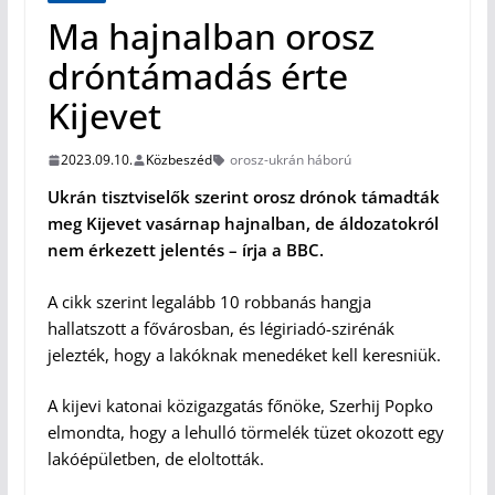
Ma hajnalban orosz
dróntámadás érte
Kijevet
2023.09.10.
Közbeszéd
orosz-ukrán háború
Ukrán tisztviselők szerint orosz drónok támadták
meg Kijevet vasárnap hajnalban, de áldozatokról
nem érkezett jelentés – írja a BBC.
A cikk szerint legalább 10 robbanás hangja
hallatszott a fővárosban, és légiriadó-szirénák
jelezték, hogy a lakóknak menedéket kell keresniük.
A kijevi katonai közigazgatás főnöke, Szerhij Popko
elmondta, hogy a lehulló törmelék tüzet okozott egy
lakóépületben, de eloltották.