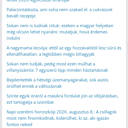
Palacsintatészta, ami soha nem szakad el: a cukrászok
bevált receptje
Sokan nem is tudnak róluk: ezeken a magyar helyeken
még olcsón lehet nyaralni: mutatjuk, hová érdemes
indulni
A nagymama lecsója: ettől az egy hozzávalótól lesz sűrű és
ellenállhatatlan: a legtöbben mégis kihagyják
Sokan nem tudják, pedig most ezen múlhat a
villanyszámla: 7 egyszerű tipp minden háztartásnak
Bejelentették a hétvégi üzemanyagárakat, sok autós
örülhet ennek a változásnak
Szinte egyik óráról a másikra fordulat jön az időjárásban,
ezt tartogatja a szombat
Napi szerelmi horoszkóp 2026. augusztus 8.: A csillagok
most nem finomkodnak, kiderülhet, ki az, aki igazán
fontos neked