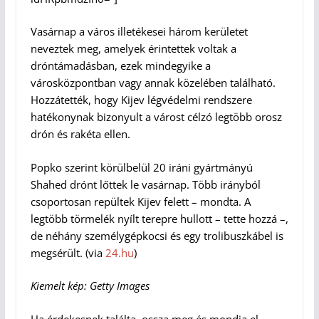
Vasárnap a város illetékesei három kerületet
neveztek meg, amelyek érintettek voltak a
dróntámadásban, ezek mindegyike a
városközpontban vagy annak közelében található.
Hozzátették, hogy Kijev légvédelmi rendszere
hatékonynak bizonyult a várost célzó legtöbb orosz
drón és rakéta ellen.
Popko szerint körülbelül 20 iráni gyártmányú
Shahed drónt lőttek le vasárnap. Több irányból
csoportosan repültek Kijev felett – mondta. A
legtöbb törmelék nyílt terepre hullott – tette hozzá –,
de néhány személygépkocsi és egy trolibuszkábel is
megsérült. (via
24.hu
)
Kiemelt kép: Getty Images
Ha érdekesnek találta, ossza meg és mondja el