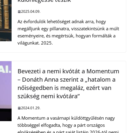
2025.04.09.
Az évfordulók lehetőséget adnak arra, hogy
megálljunk egy pillanatra, visszatekintsünk a múlt
eseményeire, és megértsük, hogyan formálták a
világunkat. 2025.
Bevezeti a nemi kvótát a Momentum
– Donáth Anna szerint a „hatalom a
nőiségedben is megaláz, ezért van
szükség nemi kvótára”
2024.01.29.
A Momentum a vasárnapi küldöttgyűlésén nagy
többséggel elfogadta, hogy a párt országos
elnökségében és a párt saját listáin 2026-tól nemi