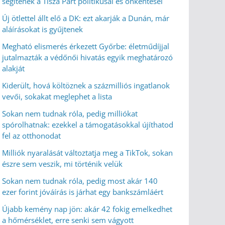
segítenek a Tisza Párt politikusai és önkéntesei
Új ötlettel állt elő a DK: ezt akarják a Dunán, már
aláírásokat is gyűjtenek
Megható elismerés érkezett Győrbe: életműdíjjal
jutalmazták a védőnői hivatás egyik meghatározó
alakját
Kiderült, hová költöznek a százmilliós ingatlanok
vevői, sokakat meglephet a lista
Sokan nem tudnak róla, pedig milliókat
spórolhatnak: ezekkel a támogatásokkal újíthatod
fel az otthonodat
Milliók nyaralását változtatja meg a TikTok, sokan
észre sem veszik, mi történik velük
Sokan nem tudnak róla, pedig most akár 140
ezer forint jóváírás is járhat egy bankszámláért
Újabb kemény nap jön: akár 42 fokig emelkedhet
a hőmérséklet, erre senki sem vágyott