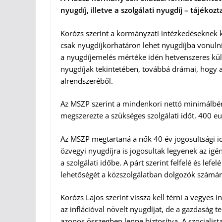
nyugdíj, illetve a szolgálati nyugdíj – tájéko
Korózs szerint a kormányzati intézkedéseknek
csak nyugdíjkorhatáron lehet nyugdíjba vonulni. 
a nyugdíjemelés mértéke idén hetvenszeres kü
nyugdíjak tekintetében, továbbá drámai, hogy a 
alrendszeréből.
Az MSZP szerint a mindenkori nettó minimálbér 
megszerezte a szükséges szolgálati időt, 400 e
Az MSZP megtartaná a nők 40 év jogosultsági id
özvegyi nyugdíjra is jogosultak legyenek az igé
a szolgálati időbe. A párt szerint felfelé és lef
lehetőségét a közszolgálatban dolgozók számár
Korózs Lajos szerint vissza kell térni a vegye
az inflációval növelt nyugdíjat, de a gazdaság 
azonos összegben lenne biztosítva. A szocialista