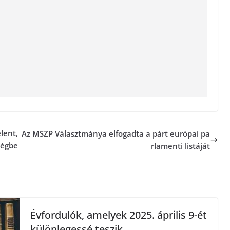
lent,
Az MSZP Választmánya elfogadta a párt európai pa
ségbe
rlamenti listáját
Évfordulók, amelyek 2025. április 9-ét
különlegessé teszik