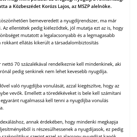
ztatta a Közbeszédet Korózs Lajos, az MSZP alelnöke.
 köszönhetően bemeveredett a nyugdíjrendszer, ma már
Az ellentétek pedig kiéleződtek, jól mutatja ezt az is, hogy
lönbséget mutatott a legalacsonyabb és a legmagasabb
rokkant ellátás kikerült a társadalombiztosítás
nettó 70 százalékával rendelkeznie kell mindenkinek, aki
urónál pedig senkinek nem lehet kevesebb nyugdíja.
ővel való nyugdíjba vonulását, azzal kiegészítve, hogy az
nybe vevők. Emellett a töredékéveket is bele kell számítani
elé egyaránt rugalmassá kell tenni a nyugdíjba vonulás
a.
s indexáláshoz, annak érdekében, hogy mindenki megkapja
teljesítményéből is részesülhessenek a nyugdíjasok, ez pedig
 szakpolitikus szerint ezzel az alacsony nyugdíjat kapók