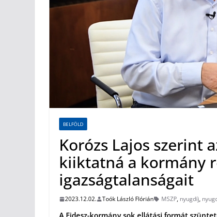
BELFÖLD
Korózs Lajos szerint
kiiktatná a kormány 
igazságtalanságait
2023.12.02.
Toók László Flórián
MSZP
,
nyugdíj
,
nyugd
A Fidesz-kormány sok ellátási formát szüntet