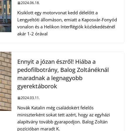
2024.06.18.
Kisiklott egy motorvonat kedd délelőtt a
Lengyeltóti állomáson, emiatt a Kaposvár-Fonyód
vonalon és a Helikon InterRégiók közlekedésénél
akár 1-2 órával
Ennyit a józan észről! Hiába a
pedofilbotrány, Balog Zoltánéknál
maradnak a legnagyobb
gyerektáborok
2024.03.11.
Novák Katalin még családokért felelős
miniszterként sokat tett azért, hogy az egyházi
alapítvány tovább gyarapodjon. Balog Zoltán
pozícióban maradt K.