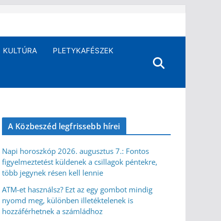
KULTÚRA
PLETYKAFÉSZEK
A Közbeszéd legfrissebb hírei
Napi horoszkóp 2026. augusztus 7.: Fontos
figyelmeztetést küldenek a csillagok péntekre,
több jegynek résen kell lennie
ATM-et használsz? Ezt az egy gombot mindig
nyomd meg, különben illetéktelenek is
hozzáférhetnek a számládhoz