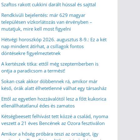
Szaftos rakott cukkini darált hússal és sajttal
Rendkívüli bejelentés: már 629 magyar
településen vízkorlátozás van érvényben –
mutatjuk, mire kell most figyelni
Hétvégi horoszkóp 2026. augusztus 8-9.: Ez a két
nap mindent átírhat, a csillagok fontos
döntésekre figyelmeztetnek
A kertészek titka: ettől még szeptemberben is
ontja a paradicsom a termést!
Sokan csak akkor döbbennek rá, amikor már
késő, órák alatt élhetetlenné válhat egy társasház
Ettől az egyetlen hozzávalótól lesz a főtt kukorica
ellenállhatatlanul édes és zamatos
Kétségbeesett felhívást tett közzé a család, nyoma
veszett a 21 éves Bencének az Ozora fesztiválon
Amikor a hőség próbára teszi az országot, így