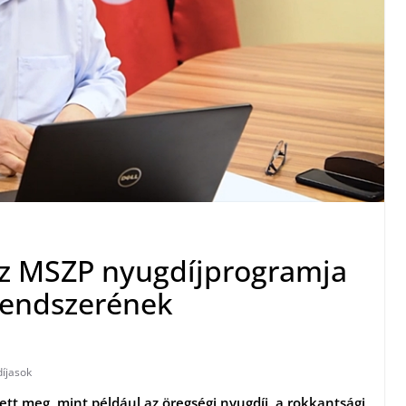
 az MSZP nyugdíjprogramja
rendszerének
íjasok
ett meg, mint például az öregségi nyugdíj, a rokkantsági