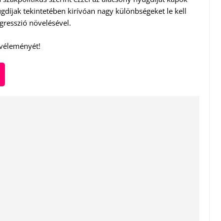
ugdíjak tekintetében kirívóan nagy különbségeket le kell
egresszió növelésével.
 véleményét!