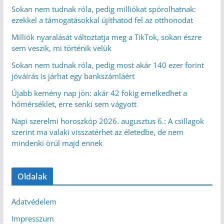
Sokan nem tudnak róla, pedig milliókat spórolhatnak:
ezekkel a támogatásokkal újíthatod fel az otthonodat
Milliók nyaralását változtatja meg a TikTok, sokan észre
sem veszik, mi történik velük
Sokan nem tudnak róla, pedig most akár 140 ezer forint
jóváírás is járhat egy bankszámláért
Újabb kemény nap jön: akár 42 fokig emelkedhet a
hőmérséklet, erre senki sem vágyott
Napi szerelmi horoszkóp 2026. augusztus 6.: A csillagok
szerint ma valaki visszatérhet az életedbe, de nem
mindenki örül majd ennek
Oldalak
Adatvédelem
Impresszum