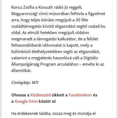
Koncz Zsófia a Kossuth rádió Jó reggelt,
Magyarország! című műsorában felhívta a figyelmet
arra, hogy teljes körűen megújult a 30 féle
családtámogatás között eligazodást segítő csalad.hu
oldal. Az elmúlt hetekben megújult oldalon
megmaradt a támogatási kalkulátor, de a felület
felhasználóbarát idővonalat is kapott, mely a
különböző élethelyzetekben segíti az eligazodást,
valamint a megjelenés hasonlóvá vált a Digitális
Állampolgárság Program arculatához – emelte ki az
államtitkár.
Címlapkép: MTI
Olvassa a
Közbeszéd
cikkeit a
Facebookon
és
a
Google hírei
között is!
Ha érdekesnek találta, ossza meg és mondja el