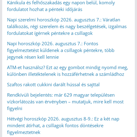
Kánikula és felhőszakadás egy napon belül, komoly
fordulatot hozhat a pénteki időjárás
Napi szerelmi horoszkóp 2026. augusztus 7.: Váratlan
találkozás, régi szerelem és nagy beszélgetések, izgalmas
fordulatokat ígérnek péntekre a csillagok
Napi horoszkóp 2026. augusztus 7.: Fontos
figyelmeztetést küldenek a csillagok péntekre, több
jegynek résen kell lennie
ATM-et használsz? Ezt az egy gombot mindig nyomd meg,
különben illetéktelenek is hozzáférhetnek a számládhoz
Szaftos rakott cukkini darált hússal és sajttal
Rendkívüli bejelentés: már 629 magyar településen
vízkorlátozás van érvényben – mutatjuk, mire kell most
figyelni
Hétvégi horoszkóp 2026. augusztus 8-9.: Ez a két nap
mindent átírhat, a csillagok fontos döntésekre
figyelmeztetnek