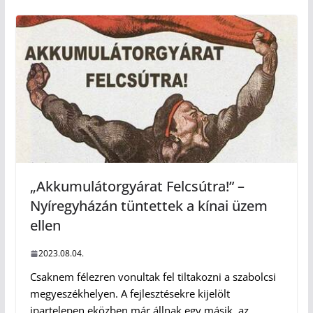
„Akkumulátorgyárat Felcsútra!” –
Nyíregyházán tüntettek a kínai üzem
ellen
2023.08.04.
Csaknem félezren vonultak fel tiltakozni a szabolcsi
megyeszékhelyen. A fejlesztésekre kijelölt
ipartelepen eközben már állnak egy másik, az