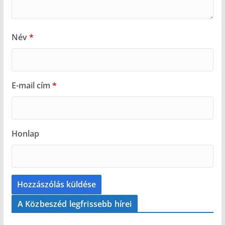
Név
*
E-mail cím
*
Honlap
A Közbeszéd legfrissebb hírei