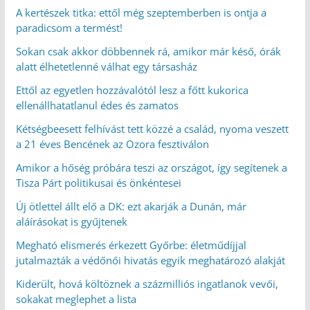
A kertészek titka: ettől még szeptemberben is ontja a
paradicsom a termést!
Sokan csak akkor döbbennek rá, amikor már késő, órák
alatt élhetetlenné válhat egy társasház
Ettől az egyetlen hozzávalótól lesz a főtt kukorica
ellenállhatatlanul édes és zamatos
Kétségbeesett felhívást tett közzé a család, nyoma veszett
a 21 éves Bencének az Ozora fesztiválon
Amikor a hőség próbára teszi az országot, így segítenek a
Tisza Párt politikusai és önkéntesei
Új ötlettel állt elő a DK: ezt akarják a Dunán, már
aláírásokat is gyűjtenek
Megható elismerés érkezett Győrbe: életműdíjjal
jutalmazták a védőnői hivatás egyik meghatározó alakját
Kiderült, hová költöznek a százmilliós ingatlanok vevői,
sokakat meglephet a lista