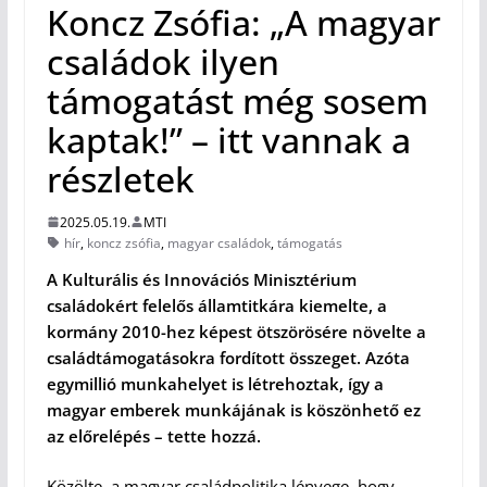
Koncz Zsófia: „A magyar
családok ilyen
támogatást még sosem
kaptak!” – itt vannak a
részletek
2025.05.19.
MTI
hír
,
koncz zsófia
,
magyar családok
,
támogatás
A Kulturális és Innovációs Minisztérium
családokért felelős államtitkára kiemelte, a
kormány 2010-hez képest ötszörösére növelte a
családtámogatásokra fordított összeget. Azóta
egymillió munkahelyet is létrehoztak, így a
magyar emberek munkájának is köszönhető ez
az előrelépés – tette hozzá.
Közölte, a magyar családpolitika lényege, hogy