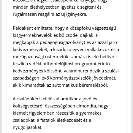
minden élethelyzetben igyekszik segíteni és
rugalmasan reagálni az új igényekre.
Példaként említette, hogy a középfokú végzettségű
kisgyermeknevelők és bölcsődei dajkák is
megkapják a pedagógusigazolványt és az azzal járó
kedvezményeket, a kisadózó egyéni vállalkozók és a
mezőgazdasági őstermelők számára is elérhetővé
teszik a vidéki otthonfelújítási programot érintő
kedvezményes kölcsönt, valamint rendezik a szülési
szabadságon lévő kormánytisztviselők jövedelmét,
akik kimaradtak az automatikus béremelésből.
A családokért felelős államtitkár a jövő évi
költségvetésről összességében elmondta, hogy
kiemelt figyelemben részesítik a gyermekes
családokat, a fiatalok életkezdését és a
nyugdíjasokat.