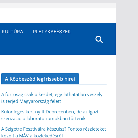
KULTÚRA
PLETYKAFÉSZEK
A Közbeszéd legfrissebb hírei
A forróság csak a kezdet, egy láthatatlan veszély
is terjed Magyarország felett
Különleges kert nyílt Debrecenben, de az igazi
szenzáció a laboratóriumokban történik
A Szigetre Fesztiválra készülsz? Fontos részleteket
közölt a MÁV a közlekedésről