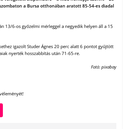
t szombaton a Bursa otthonában aratott 85-54-es diadal
tán 13/6-os győzelmi mérleggel a negyedik helyen áll a 15
thez igazolt Studer Ágnes 20 perc alatt 6 pontot gyűjtött
aiak nyerték hosszabbítás után 71-65-re.
Fotó: pixabay
 véleményét!