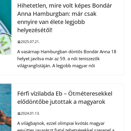
Hihetetlen, mire volt képes Bondár
Anna Hamburgban: már csak
ennyire van élete legjobb
helyezésétől!
2025.07.21.
A vasárnap Hamburgban döntős Bondár Anna 18
helyet javítva már az 59. a női teniszezők
világranglistáján. A legjobb magyar női
Férfi vízilabda Eb – Ötméteresekkel
elődöntőbe jutottak a magyarok
2024.01.13.
A világbajnok, ezzel olimpiai kvótás magyar
együttes javarészt fiatal tehetségekkel szerepel a