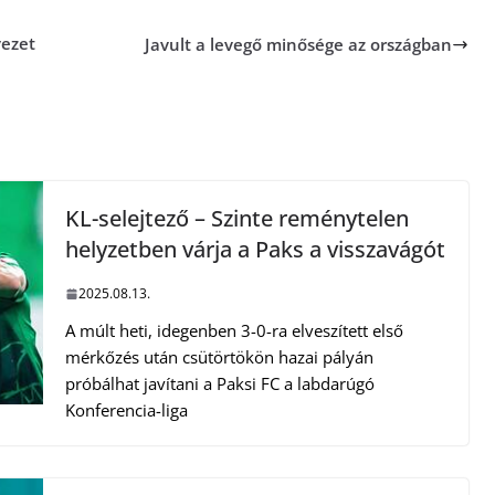
vezet
Javult a levegő minősége az országban
KL-selejtező – Szinte reménytelen
helyzetben várja a Paks a visszavágót
2025.08.13.
A múlt heti, idegenben 3-0-ra elveszített első
mérkőzés után csütörtökön hazai pályán
próbálhat javítani a Paksi FC a labdarúgó
Konferencia-liga