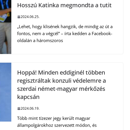
Hosszú Katinka megmondta a tutit
2024.06.25.
„Lehet, hogy klisének hangzik, de mindig az út a
fontos, nem a végcél” – írta kedden a Facebook-
oldalán a háromszoros
Hoppá! Minden eddiginél többen
regisztráltak konzuli védelemre a
szerdai német-magyar mérkőzés
kapcsán
2024.06.19.
Több mint tízezer jegy került magyar
állampolgárokhoz szervezett módon, és