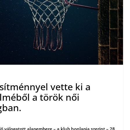
esítménnyel vette ki a
lméből a török női
gban.
ülő válogatott alapembere – a klub honlapja szerint – 28