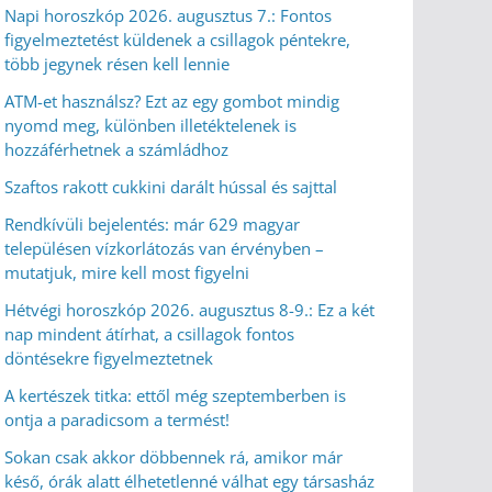
Napi horoszkóp 2026. augusztus 7.: Fontos
figyelmeztetést küldenek a csillagok péntekre,
több jegynek résen kell lennie
ATM-et használsz? Ezt az egy gombot mindig
nyomd meg, különben illetéktelenek is
hozzáférhetnek a számládhoz
Szaftos rakott cukkini darált hússal és sajttal
Rendkívüli bejelentés: már 629 magyar
településen vízkorlátozás van érvényben –
mutatjuk, mire kell most figyelni
Hétvégi horoszkóp 2026. augusztus 8-9.: Ez a két
nap mindent átírhat, a csillagok fontos
döntésekre figyelmeztetnek
A kertészek titka: ettől még szeptemberben is
ontja a paradicsom a termést!
Sokan csak akkor döbbennek rá, amikor már
késő, órák alatt élhetetlenné válhat egy társasház