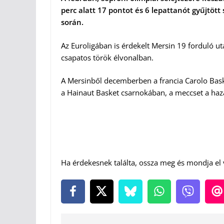
perc alatt 17 pontot és 6 lepattanót gyűjtöt
során.
Az Euroligában is érdekelt Mersin 19 forduló u
csapatos török élvonalban.
A Mersinből decemberben a francia Carolo Baske
a Hainaut Basket csarnokában, a meccset a haz
Ha érdekesnek találta, ossza meg és mondja el