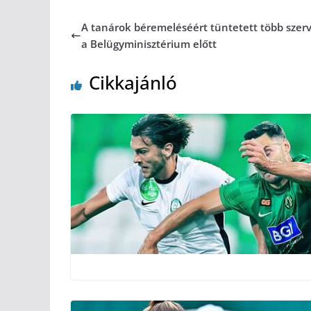
A tanárok béremeléséért tüntetett több szer
a Belügyminisztérium előtt
Cikkajánló