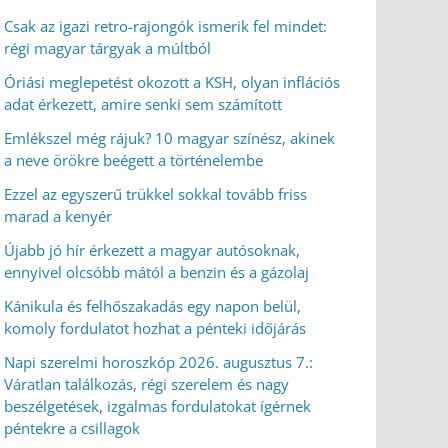
Csak az igazi retro-rajongók ismerik fel mindet:
régi magyar tárgyak a múltból
Óriási meglepetést okozott a KSH, olyan inflációs
adat érkezett, amire senki sem számított
Emlékszel még rájuk? 10 magyar színész, akinek
a neve örökre beégett a történelembe
Ezzel az egyszerű trükkel sokkal tovább friss
marad a kenyér
Újabb jó hír érkezett a magyar autósoknak,
ennyivel olcsóbb mától a benzin és a gázolaj
Kánikula és felhőszakadás egy napon belül,
komoly fordulatot hozhat a pénteki időjárás
Napi szerelmi horoszkóp 2026. augusztus 7.:
Váratlan találkozás, régi szerelem és nagy
beszélgetések, izgalmas fordulatokat ígérnek
péntekre a csillagok