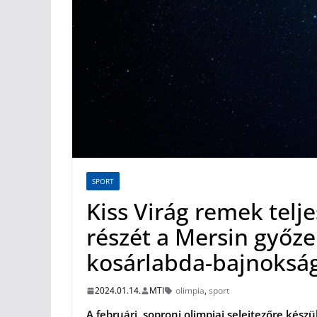
SPORT
Kiss Virág remek telj
részét a Mersin győze
kosárlabda-bajnoksá
2024.01.14.
MTI
olimpia
,
sport
A februári, soproni olimpiai selejtezőre kész