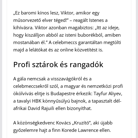
„Ez baromi kínos lesz, Viktor, amikor egy
műsorvezető elver téged!” – reagált Istenes a
kihívásra. Viktor azonban magabiztos: „Itt az ideje,
hogy kiszálljon abból az isteni buborékból, amiben
mostanában él.” A celebmeccs garantáltan megtölti
majd a lelátókat és az online közvetítést is.
Profi sztárok és rangadók
A gála nemcsak a visszavágókról és a
celebmeccsekről szól, a magyar és nemzetközi profi
ökölvívás elitje is Budapestre érkezik: Tayfur Aliyev,
a tavalyi HBK könnyűsúlyú bajnok, a tapasztalt dél-
afrikai David Rajuili ellen bizonyíthat.
A közönségkedvenc Kovács „Kruzító”, aki újabb
győzelemre hajt a finn Korede Lawrence ellen.