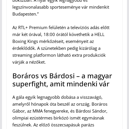
bokszban. A nyár egyik legnagyobb és
legszínvonalasabb sporteseménye vár mindenkit
Budapesten.”
Az RTL+ Premium felületén a televíziós adás előtt
már két órával, 18:00 órától követhetik a HELL
Boxing Kings mérkőzéseit, eseményeit az
érdeklődők. A szünetekben pedig kizárólag a
streaming platformon látható extra produkciók
várják a nézőket.
Boráros vs Bárdosi – a magyar
superfight, amit mindenki vár
A gála egyik legnagyobb dobása a visszavágó,
amelyről hónapok óta beszél az ország. Boráros
Gábor, az MMA fenegyereke, és Bárdosi Sándor,
olimpiai ezüstérmes birkózó ismét egymásnak
feszülnek. Az előző összecsapásuk parázs