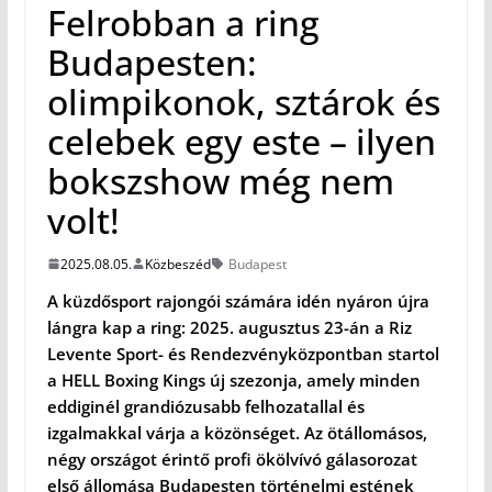
Felrobban a ring
Budapesten:
olimpikonok, sztárok és
celebek egy este – ilyen
bokszshow még nem
volt!
2025.08.05.
Közbeszéd
Budapest
A küzdősport rajongói számára idén nyáron újra
lángra kap a ring: 2025. augusztus 23-án a Riz
Levente Sport- és Rendezvényközpontban startol
a HELL Boxing Kings új szezonja, amely minden
eddiginél grandiózusabb felhozatallal és
izgalmakkal várja a közönséget. Az ötállomásos,
négy országot érintő profi ökölvívó gálasorozat
első állomása Budapesten történelmi estének