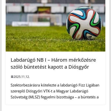
Labdarúgó NB I – Három mérkőzésre
szóló büntetést kapott a Diósgyőr
2025.11.12.
Szektorbezárásra kötelezte a labdarúgó Fizz Ligában
szereplő Diósgyőri VTK-t a Magyar Labdarúgó
Szövetség (MLSZ) fegyelmi bizottsága – a büntetés a