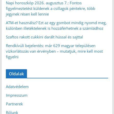
Napi horoszkóp 2026. augusztus 7.: Fontos
figyelmeztetést küldenek a csillagok péntekre, több
jegynek résen kell lennie
ATM-et használsz? Ezt az egy gombot mindig nyomd meg,
különben illetéktelenek is hozzáférhetnek a számládhoz
Szaftos rakott cukkini darált hússal és sajttal
Rendkívüli bejelentés: már 629 magyar településen
vízkorlátozás van érvényben – mutatjuk, mire kell most
figyelni
Oldalak
Adatvédelem
Impresszum
Partnerek
Rólunk