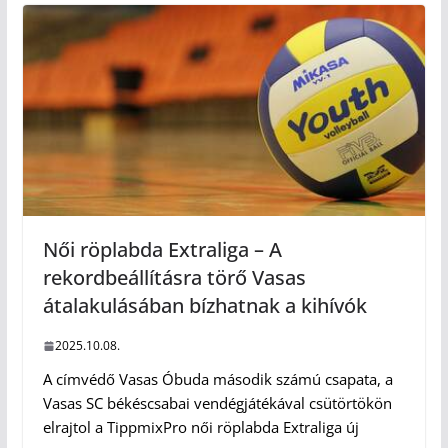
Női röplabda Extraliga – A
rekordbeállításra törő Vasas
átalakulásában bízhatnak a kihívók
2025.10.08.
A címvédő Vasas Óbuda második számú csapata, a
Vasas SC békéscsabai vendégjátékával csütörtökön
elrajtol a TippmixPro női röplabda Extraliga új