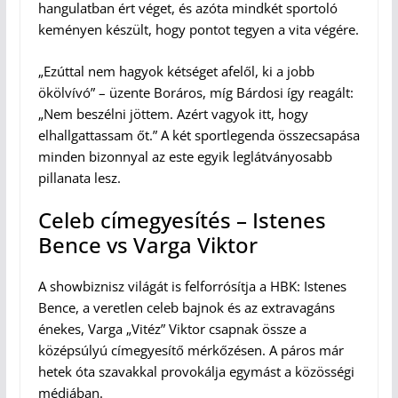
hangulatban ért véget, és azóta mindkét sportoló
keményen készült, hogy pontot tegyen a vita végére.
„Ezúttal nem hagyok kétséget afelől, ki a jobb
ökölvívó” – üzente Boráros, míg Bárdosi így reagált:
„Nem beszélni jöttem. Azért vagyok itt, hogy
elhallgattassam őt.” A két sportlegenda összecsapása
minden bizonnyal az este egyik leglátványosabb
pillanata lesz.
Celeb címegyesítés – Istenes
Bence vs Varga Viktor
A showbiznisz világát is felforrósítja a HBK: Istenes
Bence, a veretlen celeb bajnok és az extravagáns
énekes, Varga „Vitéz” Viktor csapnak össze a
középsúlyú címegyesítő mérkőzésen. A páros már
hetek óta szavakkal provokálja egymást a közösségi
médiában.