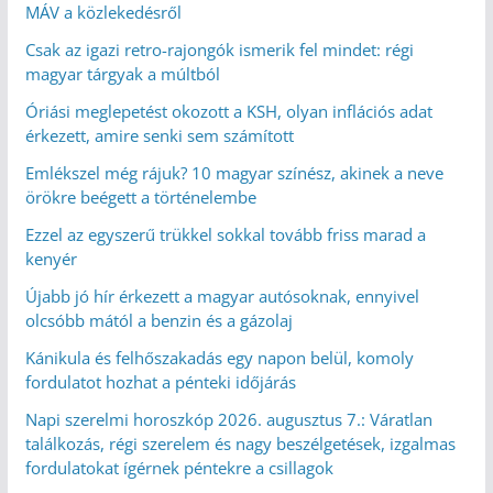
MÁV a közlekedésről
Csak az igazi retro-rajongók ismerik fel mindet: régi
magyar tárgyak a múltból
Óriási meglepetést okozott a KSH, olyan inflációs adat
érkezett, amire senki sem számított
Emlékszel még rájuk? 10 magyar színész, akinek a neve
örökre beégett a történelembe
Ezzel az egyszerű trükkel sokkal tovább friss marad a
kenyér
Újabb jó hír érkezett a magyar autósoknak, ennyivel
olcsóbb mától a benzin és a gázolaj
Kánikula és felhőszakadás egy napon belül, komoly
fordulatot hozhat a pénteki időjárás
Napi szerelmi horoszkóp 2026. augusztus 7.: Váratlan
találkozás, régi szerelem és nagy beszélgetések, izgalmas
fordulatokat ígérnek péntekre a csillagok