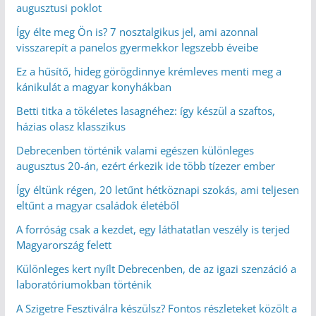
augusztusi poklot
Így élte meg Ön is? 7 nosztalgikus jel, ami azonnal
visszarepít a panelos gyermekkor legszebb éveibe
Ez a hűsítő, hideg görögdinnye krémleves menti meg a
kánikulát a magyar konyhákban
Betti titka a tökéletes lasagnéhez: így készül a szaftos,
házias olasz klasszikus
Debrecenben történik valami egészen különleges
augusztus 20-án, ezért érkezik ide több tízezer ember
Így éltünk régen, 20 letűnt hétköznapi szokás, ami teljesen
eltűnt a magyar családok életéből
A forróság csak a kezdet, egy láthatatlan veszély is terjed
Magyarország felett
Különleges kert nyílt Debrecenben, de az igazi szenzáció a
laboratóriumokban történik
A Szigetre Fesztiválra készülsz? Fontos részleteket közölt a