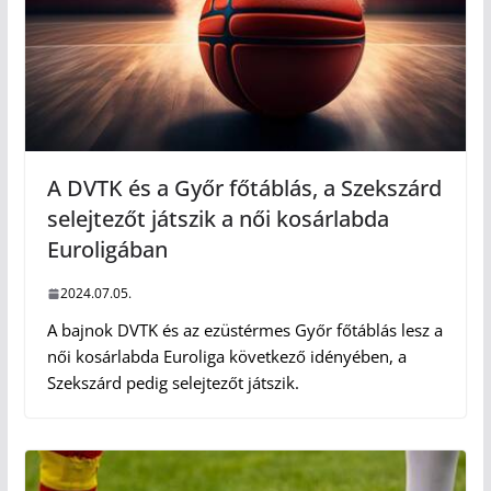
A DVTK és a Győr főtáblás, a Szekszárd
selejtezőt játszik a női kosárlabda
Euroligában
2024.07.05.
A bajnok DVTK és az ezüstérmes Győr főtáblás lesz a
női kosárlabda Euroliga következő idényében, a
Szekszárd pedig selejtezőt játszik.