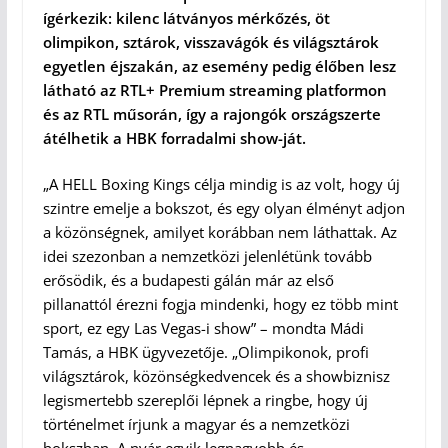
ígérkezik: kilenc látványos mérkőzés, öt
olimpikon, sztárok, visszavágók és világsztárok
egyetlen éjszakán, az esemény pedig élőben lesz
látható az RTL+ Premium streaming platformon
és az RTL műsorán, így a rajongók országszerte
átélhetik a HBK forradalmi show-ját.
„A HELL Boxing Kings célja mindig is az volt, hogy új
szintre emelje a bokszot, és egy olyan élményt adjon
a közönségnek, amilyet korábban nem láthattak. Az
idei szezonban a nemzetközi jelenlétünk tovább
erősödik, és a budapesti gálán már az első
pillanattól érezni fogja mindenki, hogy ez több mint
sport, ez egy Las Vegas-i show” – mondta Mádi
Tamás, a HBK ügyvezetője. „Olimpikonok, profi
világsztárok, közönségkedvencek és a showbiznisz
legismertebb szereplői lépnek a ringbe, hogy új
történelmet írjunk a magyar és a nemzetközi