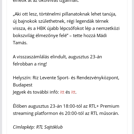
„Aki ott lesz, történelmi pillanatoknak lehet tanúja,
új bajnokok születhetnek, régi legendák térnek
vissza, és a HBK újabb lépcsőfokot lép a nemzetközi
bokszvilág élmezőnye felé” – tette hozzá Mádi
Tamás.
A visszaszámlálás elindult, augusztus 23-án
felrobban a ring!
Helyszín: Riz Levente Sport- és Rendezvényközpont,
Budapest
Jegyek és további infó:
itt
és
itt
.
Élőben augusztus 23-án 18:00-tól az RTL+ Premium
streaming platformon és 20:00-tól az RTL műsorán.
Címlapkép: RTL Sajtóklub