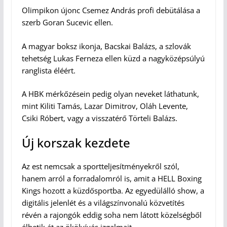
Olimpikon újonc Csemez András profi debütálása a
szerb Goran Sucevic ellen.
A magyar boksz ikonja, Bacskai Balázs, a szlovák
tehetség Lukas Ferneza ellen küzd a nagyközépsúlyú
ranglista éléért.
A HBK mérkőzésein pedig olyan neveket láthatunk,
mint Kiliti Tamás, Lazar Dimitrov, Oláh Levente,
Csiki Róbert, vagy a visszatérő Törteli Balázs.
Új korszak kezdete
Az est nemcsak a sportteljesítményekről szól,
hanem arról a forradalomról is, amit a HELL Boxing
Kings hozott a küzdősportba. Az egyedülálló show, a
digitális jelenlét és a világszínvonalú közvetítés
révén a rajongók eddig soha nem látott közelségből
élhetik át az ökölvívás izgalmait.