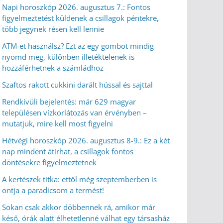
Napi horoszkóp 2026. augusztus 7.: Fontos
figyelmeztetést küldenek a csillagok péntekre,
több jegynek résen kell lennie
ATM-et használsz? Ezt az egy gombot mindig
nyomd meg, különben illetéktelenek is
hozzáférhetnek a számládhoz
Szaftos rakott cukkini darált hússal és sajttal
Rendkívüli bejelentés: már 629 magyar
településen vízkorlátozás van érvényben –
mutatjuk, mire kell most figyelni
Hétvégi horoszkóp 2026. augusztus 8-9.: Ez a két
nap mindent átírhat, a csillagok fontos
döntésekre figyelmeztetnek
A kertészek titka: ettől még szeptemberben is
ontja a paradicsom a termést!
Sokan csak akkor döbbennek rá, amikor már
késő, órák alatt élhetetlenné válhat egy társasház