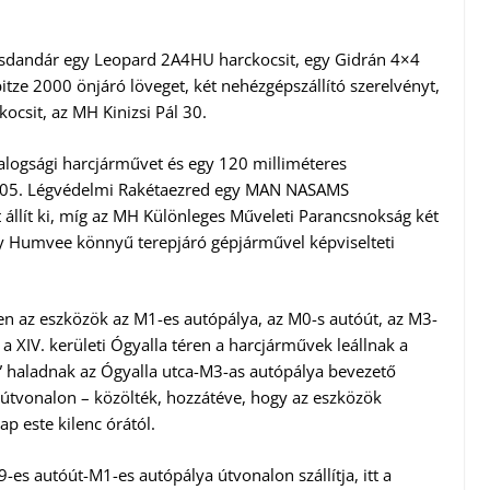
losdandár egy Leopard 2A4HU harckocsit, egy Gidrán 4×4
tze 2000 önjáró löveget, két nehézgépszállító szerelvényt,
csit, az MH Kinizsi Pál 30.
logsági harcjárművet és egy 120 milliméteres
r 205. Légvédelmi Rakétaezred egy MAN NASAMS
yt állít ki, míg az MH Különleges Műveleti Parancsnokság két
y Humvee könnyű terepjáró gépjárművel képviselteti
eren az eszközök az M1-es autópálya, az M0-s autóút, az M3-
a XIV. kerületi Ógyalla téren a harcjárművek leállnak a
n” haladnak az Ógyalla utca-M3-as autópálya bevezető
útvonalon – közölték, hozzátéve, hogy az eszközök
p este kilenc órától.
-es autóút-M1-es autópálya útvonalon szállítja, itt a