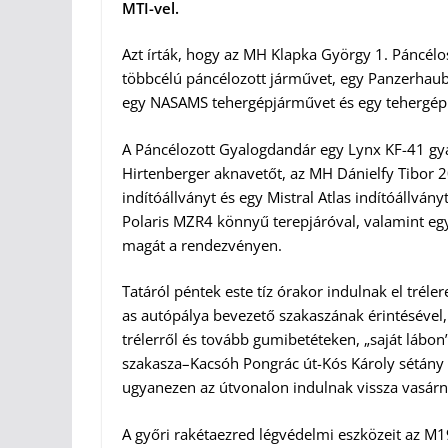
MTI-vel.
Azt írták, hogy az MH Klapka György 1. Páncé
többcélú páncélozott járművet, egy Panzerhaubi
egy NASAMS tehergépjárművet és egy tehergépko
A Páncélozott Gyalogdandár egy Lynx KF-41 gya
Hirtenberger aknavetőt, az MH Dánielfy Tibo
indítóállványt és egy Mistral Atlas indítóállván
Polaris MZR4 könnyű terepjáróval, valamint eg
magát a rendezvényen.
Tatáról péntek este tíz órakor indulnak el trél
as autópálya bevezető szakaszának érintésével, 
trélerről és tovább gumibetéteken, „saját lábo
szakasza–Kacsóh Pongrác út-Kós Károly sétány 
ugyanezen az útvonalon indulnak vissza vasárna
A győri rakétaezred légvédelmi eszközeit az M19