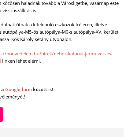
és közösen haladnak tovább a Városligetbe, vasárnap este
isszaszállítás is.
ulnak útnak a kitelepülő eszközök tréleren, illetve
autópálya-M5-ös autópálya-M0-s autópálya-XV. kerületi
asza–Kós Károly sétány útvonalon.
s://honvedelem.hu/hirek/nehez-katonai-jarmuvek-es-
l
linken lehet elérni.
 a
Google hírei
között is!
 véleményét!