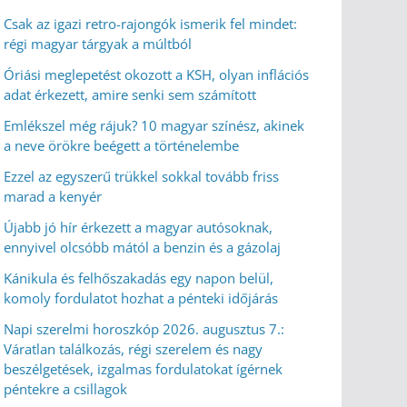
Csak az igazi retro-rajongók ismerik fel mindet:
régi magyar tárgyak a múltból
Óriási meglepetést okozott a KSH, olyan inflációs
adat érkezett, amire senki sem számított
Emlékszel még rájuk? 10 magyar színész, akinek
a neve örökre beégett a történelembe
Ezzel az egyszerű trükkel sokkal tovább friss
marad a kenyér
Újabb jó hír érkezett a magyar autósoknak,
ennyivel olcsóbb mától a benzin és a gázolaj
Kánikula és felhőszakadás egy napon belül,
komoly fordulatot hozhat a pénteki időjárás
Napi szerelmi horoszkóp 2026. augusztus 7.:
Váratlan találkozás, régi szerelem és nagy
beszélgetések, izgalmas fordulatokat ígérnek
péntekre a csillagok