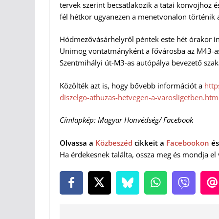
tervek szerint becsatlakozik a tatai konvojhoz 
fél hétkor ugyanezen a menetvonalon történik a v
Hódmezővásárhelyről péntek este hét órakor ind
Unimog vontatmányként a fővárosba az M43-as 
Szentmihályi út-M3-as autópálya bevezető szak
Közölték azt is, hogy bővebb információt a
http
diszelgo-athuzas-hetvegen-a-varosligetben.htm
Címlapkép: Magyar Honvédség/ Facebook
Olvassa a
Közbeszéd
cikkeit a
Facebookon
és
Ha érdekesnek találta, ossza meg és mondja el