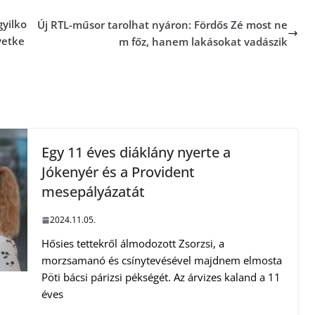
gyilko
Új RTL-műsor tarolhat nyáron: Fördős Zé most ne
vetke
m főz, hanem lakásokat vadászik
Egy 11 éves diáklány nyerte a
Jókenyér és a Provident
mesepályázatát
2024.11.05.
Hősies tettekről álmodozott Zsorzsi, a
morzsamanó és csínytevésével majdnem elmosta
Pöti bácsi párizsi pékségét. Az árvizes kaland a 11
éves