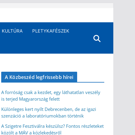
KULTÚRA
PLETYKAFÉSZEK
A Közbeszéd legfrissebb hírei
A forróság csak a kezdet, egy láthatatlan veszély
is terjed Magyarország felett
Különleges kert nyílt Debrecenben, de az igazi
szenzáció a laboratóriumokban történik
A Szigetre Fesztiválra készülsz? Fontos részleteket
közölt a MÁV a közlekedésről