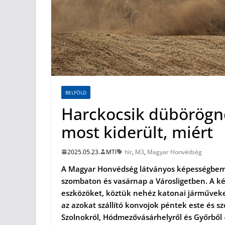
BELFÖLD
Harckocsik dübörögne
most kiderült, miért
2025.05.23.
MTI
hír
,
M3
,
Magyar Honvédség
A Magyar Honvédség látványos képességbemut
szombaton és vasárnap a Városligetben. A 
eszközöket, köztük nehéz katonai járműveket 
az azokat szállító konvojok péntek este és 
Szolnokról, Hódmezővásárhelyről és Győrből