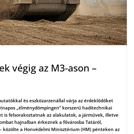
k végig az M3-ason –
atókkal és eszközarzenállal várja az érdeklődőket
kétnapos „élménydömpingen” korszerű haditechnikai
is felsorakoztatnak az alakulatok, a járművek, illetve
szombat hajnalban érkeznek a fővárosba Tatáról,
 – közölte a Honvédelmi Minisztérium (HM) pénteken az