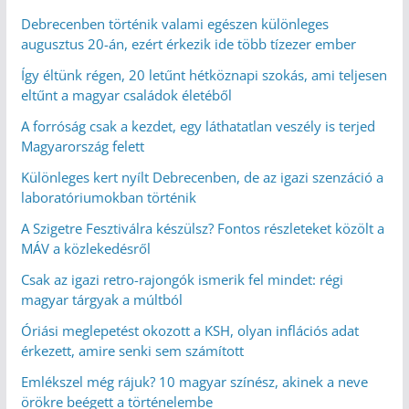
Debrecenben történik valami egészen különleges
augusztus 20-án, ezért érkezik ide több tízezer ember
Így éltünk régen, 20 letűnt hétköznapi szokás, ami teljesen
eltűnt a magyar családok életéből
A forróság csak a kezdet, egy láthatatlan veszély is terjed
Magyarország felett
Különleges kert nyílt Debrecenben, de az igazi szenzáció a
laboratóriumokban történik
A Szigetre Fesztiválra készülsz? Fontos részleteket közölt a
MÁV a közlekedésről
Csak az igazi retro-rajongók ismerik fel mindet: régi
magyar tárgyak a múltból
Óriási meglepetést okozott a KSH, olyan inflációs adat
érkezett, amire senki sem számított
Emlékszel még rájuk? 10 magyar színész, akinek a neve
örökre beégett a történelembe