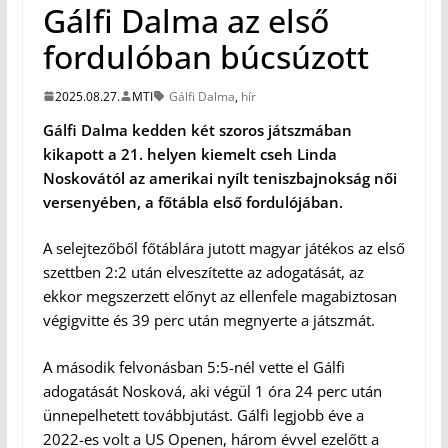
Gálfi Dalma az első
fordulóban búcsúzott
2025.08.27.
MTI
Gálfi Dalma
,
hír
Gálfi Dalma kedden két szoros játszmában
kikapott a 21. helyen kiemelt cseh Linda
Noskovától az amerikai nyílt teniszbajnokság női
versenyében, a főtábla első fordulójában.
A selejtezőből főtáblára jutott magyar játékos az első
szettben 2:2 után elveszítette az adogatását, az
ekkor megszerzett előnyt az ellenfele magabiztosan
végigvitte és 39 perc után megnyerte a játszmát.
A második felvonásban 5:5-nél vette el Gálfi
adogatását Nosková, aki végül 1 óra 24 perc után
ünnepelhetett továbbjutást. Gálfi legjobb éve a
2022-es volt a US Openen, három évvel ezelőtt a