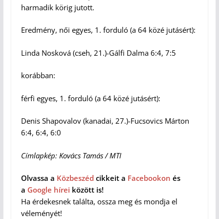
harmadik körig jutott.
Eredmény, női egyes, 1. forduló (a 64 közé jutásért):
Linda Nosková (cseh, 21.)-Gálfi Dalma 6:4, 7:5
korábban:
férfi egyes, 1. forduló (a 64 közé jutásért):
Denis Shapovalov (kanadai, 27.)-Fucsovics Márton
6:4, 6:4, 6:0
Címlapkép: Kovács Tamás / MTI
Olvassa a
Közbeszéd
cikkeit a
Facebookon
és
a
Google hírei
között is!
Ha érdekesnek találta, ossza meg és mondja el
véleményét!