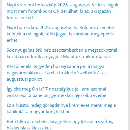
Napi szerelmi horoszkóp 2026. augusztus 8.: A csillagok
most nem finomkodnak, kiderülhet, ki az, aki igazán
fontos neked
Napi horoszkóp 2026. augusztus 8.: Különös üzenetet
küldtek a csillagok, több jegyet is váratlan meglepetés
érhet
Sok nyugdíjas örülhet: szeptemberben a megszokottnál
korábban érkezik a nyugdíj! Mutatjuk, mikor utalnak
Készüljenek! Kegyetlen hőségcsapda jön a magyar
nagyvárosokban – Ezzel a trükkel vészelhetik át az
augusztusi poklot
Így élte meg Ön is? 7 nosztalgikus jel, ami azonnal
visszarepít a panelos gyermekkor legszebb éveibe
Ez a hűsítő, hideg görögdinnye krémleves menti meg a
kánikulát a magyar konyhákban
Betti titka a tökéletes lasagnéhez: így készül a szaftos,
házias olasz klasszikus