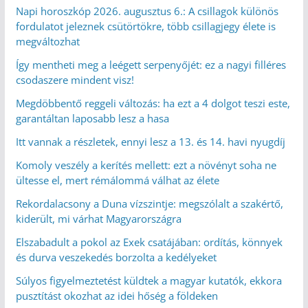
Napi horoszkóp 2026. augusztus 6.: A csillagok különös
fordulatot jeleznek csütörtökre, több csillagjegy élete is
megváltozhat
Így mentheti meg a leégett serpenyőjét: ez a nagyi filléres
csodaszere mindent visz!
Megdöbbentő reggeli változás: ha ezt a 4 dolgot teszi este,
garantáltan laposabb lesz a hasa
Itt vannak a részletek, ennyi lesz a 13. és 14. havi nyugdíj
Komoly veszély a kerítés mellett: ezt a növényt soha ne
ültesse el, mert rémálommá válhat az élete
Rekordalacsony a Duna vízszintje: megszólalt a szakértő,
kiderült, mi várhat Magyarországra
Elszabadult a pokol az Exek csatájában: ordítás, könnyek
és durva veszekedés borzolta a kedélyeket
Súlyos figyelmeztetést küldtek a magyar kutatók, ekkora
pusztítást okozhat az idei hőség a földeken