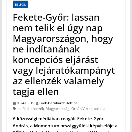
BELPOL
Fekete-Győr: lassan
nem telik el úgy nap
Magyarországon, hogy
ne indítanának
koncepciós eljárást
vagy lejáratókampányt
az ellenzék valamely
tagja ellen
2024.03.19.
Toók-Bernhardt Bettina
belföld
,
ellenzék
,
Magyarország
,
Orbán Viktor
,
politika
A közösségi médiában reagált Fekete-Győr
András, a Momentum országgyűlési képviselője a