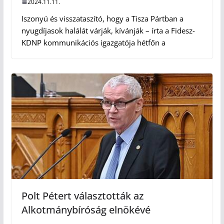
2024.11.11.
Iszonyú és visszataszító, hogy a Tisza Pártban a
nyugdíjasok halálát várják, kívánják – írta a Fidesz-
KDNP kommunikációs igazgatója hétfőn a
Polt Pétert választották az
Alkotmánybíróság elnökévé