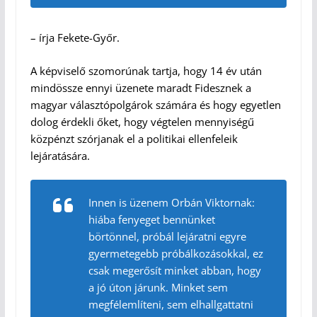
– írja Fekete-Győr.
A képviselő szomorúnak tartja, hogy 14 év után
mindössze ennyi üzenete maradt Fidesznek a
magyar választópolgárok számára és hogy egyetlen
dolog érdekli őket, hogy végtelen mennyiségű
közpénzt szórjanak el a politikai ellenfeleik
lejáratására.
Innen is üzenem Orbán Viktornak:
hiába fenyeget bennünket
börtönnel, próbál lejáratni egyre
gyermetegebb próbálkozásokkal, ez
csak megerősít minket abban, hogy
a jó úton járunk. Minket sem
megfélemlíteni, sem elhallgattatni