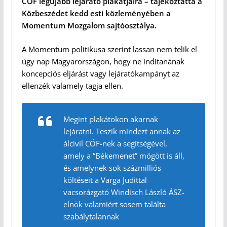
CÖF legújabb lejárató plakátjaira – tájékoztatta a
Közbeszédet kedd esti közleményében a
Momentum Mozgalom sajtóosztálya.
A Momentum politikusa szerint lassan nem telik el
úgy nap Magyarországon, hogy ne indítanának
koncepciós eljárást vagy lejáratókampányt az
ellenzék valamely tagja ellen.
Megint plakátokon akarnak
lejáratni. Teszik mindezt annak az
álcivil CÖF-nek a segítségével,
amely a “Békemenet” mögött is áll,
és amelynek sok százmilliós
költéseit a Varga Judittal
vacsorázgató Windisch László ÁSZ-
elnök valamiért sosem találta
szabálytalannak