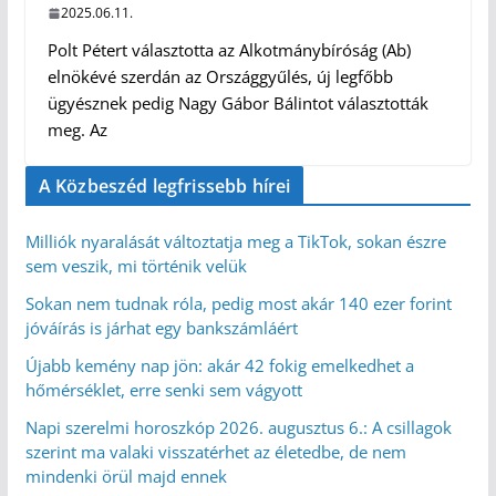
2025.06.11.
Polt Pétert választotta az Alkotmánybíróság (Ab)
elnökévé szerdán az Országgyűlés, új legfőbb
ügyésznek pedig Nagy Gábor Bálintot választották
meg. Az
A Közbeszéd legfrissebb hírei
Milliók nyaralását változtatja meg a TikTok, sokan észre
sem veszik, mi történik velük
Sokan nem tudnak róla, pedig most akár 140 ezer forint
jóváírás is járhat egy bankszámláért
Újabb kemény nap jön: akár 42 fokig emelkedhet a
hőmérséklet, erre senki sem vágyott
Napi szerelmi horoszkóp 2026. augusztus 6.: A csillagok
szerint ma valaki visszatérhet az életedbe, de nem
mindenki örül majd ennek