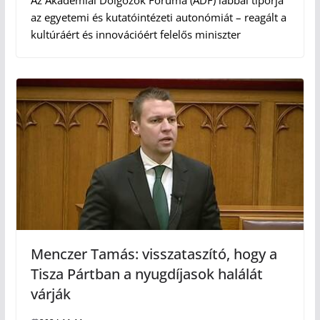
Az Akadémiai Dolgozók Fóruma (ADF) lábbal tiporja
az egyetemi és kutatóintézeti autonómiát – reagált a
kultúráért és innovációért felelős miniszter
Menczer Tamás: visszataszító, hogy a
Tisza Pártban a nyugdíjasok halálát
várják