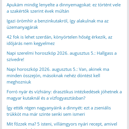
Apukám mindig lenyelte a dinnyemagokat: ez történt vele
a szakértők szerint évek múltán
Igazi örömhír a benzinkutakról, így alakulnak ma az
üzemanyagárak
42 fok is lehet szerdán, könyörtelen hőség érkezik, az
időjárás nem kegyelmez
Napi szerelmi horoszkóp 2026. augusztus 5.: Hallgass a
szívedre!
Napi horoszkóp 2026. augusztus 5.: Van, akinek ma
minden összejön, másoknak nehéz döntést kell
meghozniuk
Forró nyár és vízhiány: drasztikus intézkedések jöhetnek a
magyar kutaknál és a vízfogyasztásban?
Így ették régen nagyanyáink a dinnyét: ezt a zseniális
trükköt ma már szinte senki sem ismeri
Mit főzzek ma? 5 isteni, villámgyors nyári recept, amivel