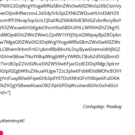
7N0IG3DqWcgYXogaWRlaSBmZWx0w6l0ZWxla2tlbCIsInVy
1cmwiOiJodHRwczovL3d3dy5rb3piZXN6ZWQuaHUvd3AtY29
m9fY3Nvay5qcGciLCJ0aXRsZSI6Ikl0dCBhIGZvbnRvcyBoY
W55ZWxuw6lrIGEgdsOhcm9zaSBDU09LLW90IHZhZ3kgYS
sdMOpdGVsZWtrZWwiLCJzdW1tYXJ5IjoiQWtpayBpZ8Opbn
Fyw7MgaGl0ZWx0IG3DqWcgYXogaWRlaSBmZWx0w6l0ZWx
LCBhem9rbmFrIG1pbmRlbiBhcHLDsyByw6lzemxldHJlIGZ
2FrIGVneSBow7NuYXBqdWsgbWFyYWR0LCBob2d5IGJlbnnD
7xrc8OpZ2VzIGRva3VtZW50w6FjacOzdCDDqXMgc3plcnr
sIGtpIGEgbW9uZXkuaHUgw7Zzc3plw6FsbMOtdMOhc8OhY
kgYmFuayB0w6Fqw6lrb3p0YXTDoXNhIGFsYXBqw6FuIOKA
lkZXQgYSBww6luesO8Z3lpIGPDqWcuIiwidGVtcGxhdGUi
n0=”]
Címlapkép: Pixabay
 véleményét!