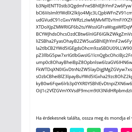
b3NpIENTT0stb3QgdmFneSBhIEJhYmF2w6Fyw
bCI6IiIsImltYWdlX2lkIjo4Mjc3LCJpbWFnZV9
udGVudC91cGxvYWRzLzIwMjMvMTEvYmFiYXZhc
XTDoXJpZMWRIGF6b2tuYWssIGFraWsgaWfDq
BCYWJhdsOhcsOzdCBtw6lnIGF6IGlkZWkgZmV
liZSBha2FyasOhayB2ZW5uaSBhIEJhYmF2w6
la2tlbCB2YWd5IGEgdsOhcm9zaSBDU09LLW90
pZ3llbG5pw7xrIGtlbGwsIG1lcnQgbcOhciBjc
ump0c8OhayBheiBpZ8Opbnlsw6lzaGV6IHN6w
FkWTDqXN0IGvDtnNzZW5layDigJMgZGVyw7x
sOzbCBheiBlZ3lpayBuYWd5IGxha29zc8OhZ2
kyB0w6Fqw6lrb3p0YXR0YSBhIEvDtnpiZXN6w6
OiJ1c2VfZGVmYXVsdF9mcm9tX3NldHRpbmdzI
Ha érdekesnek találta, ossza meg és mondja el