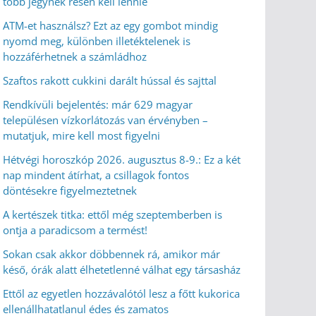
több jegynek résen kell lennie
ATM-et használsz? Ezt az egy gombot mindig
nyomd meg, különben illetéktelenek is
hozzáférhetnek a számládhoz
Szaftos rakott cukkini darált hússal és sajttal
Rendkívüli bejelentés: már 629 magyar
településen vízkorlátozás van érvényben –
mutatjuk, mire kell most figyelni
Hétvégi horoszkóp 2026. augusztus 8-9.: Ez a két
nap mindent átírhat, a csillagok fontos
döntésekre figyelmeztetnek
A kertészek titka: ettől még szeptemberben is
ontja a paradicsom a termést!
Sokan csak akkor döbbennek rá, amikor már
késő, órák alatt élhetetlenné válhat egy társasház
Ettől az egyetlen hozzávalótól lesz a főtt kukorica
ellenállhatatlanul édes és zamatos