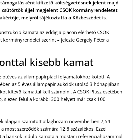
támogatásként kifizető költségvetésnek jelent majd
csütörtök éjjel megjelent CSOK kormányrendeletet
akértője, melyről tájékoztatta a Közbeszédet is.
onstrukció kamata az eddig a piacon elérhető CSOK
t kormányrendelet szerint – jelezte Gergely Péter a
onttal kisebb kamat
 ötéves az állampapírpiaci folyamatokhoz kötött. A
ében az 5 éves állampapír aukciók utolsó 3 hónapjában
ékot kitevő kamattal kell számolni. A CSOK Plusz esetében
p, s ezen felül a korábbi 300 helyett már csak 100
elek alapján számított átlaghozam novemberben 7,54
he a most szerződők számára 12,8 százalékos. Ezzel
int a bankok induló kamata a mostani referenciahozammal