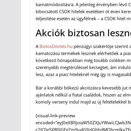
kamatmódosításra. A jelenleg érvényben lévő C
kibocsátott CSOK hitelek esetében öt éven keresz
teljesítése esetén az ügyfélnek – a CSOK hitel 
Akciók biztosan lesz
A
BiztosDöntés.hu
pénzügyi szakértője szerint 
kamatozású termékek lesznek elérhetőek a piac
következő hónapokban még tovább csökken maj
szerényebb megtérüléssel kecsegtet, ám induló k
lesz, azaz a piaci hiteleknél még így is magasa
Bár a korábbi bőkezű akciózásra kevesebb jut 
ajánlatok nélkül a fiatal családok, hiszen az el
komoly verseny indul majd az új feltételekkel b
[visual-link-preview
encoded=”eyJ0eXBlIjoiaW50ZXJuYWwiLCJwb
c2IC0gSXR0IGEgZm9udG9zIGhhdMOhcmlkxZE