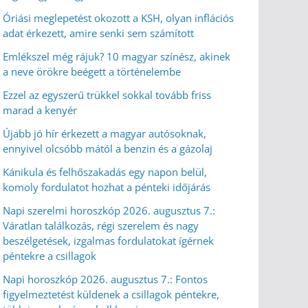
Óriási meglepetést okozott a KSH, olyan inflációs
adat érkezett, amire senki sem számított
Emlékszel még rájuk? 10 magyar színész, akinek
a neve örökre beégett a történelembe
Ezzel az egyszerű trükkel sokkal tovább friss
marad a kenyér
Újabb jó hír érkezett a magyar autósoknak,
ennyivel olcsóbb mától a benzin és a gázolaj
Kánikula és felhőszakadás egy napon belül,
komoly fordulatot hozhat a pénteki időjárás
Napi szerelmi horoszkóp 2026. augusztus 7.:
Váratlan találkozás, régi szerelem és nagy
beszélgetések, izgalmas fordulatokat ígérnek
péntekre a csillagok
Napi horoszkóp 2026. augusztus 7.: Fontos
figyelmeztetést küldenek a csillagok péntekre,