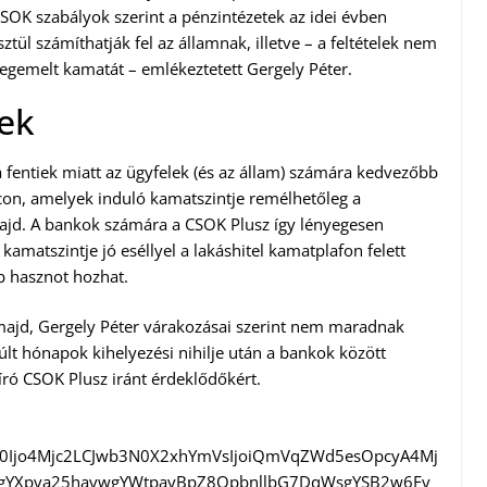
SOK szabályok szerint a pénzintézetek az idei évben
tül számíthatják fel az államnak, illetve – a feltételek nem
megemelt kamatát – emlékeztetett Gergely Péter.
nek
a fentiek miatt az ügyfelek (és az állam) számára kedvezőbb
on, amelyek induló kamatszintje remélhetőleg a
d. A bankok számára a CSOK Plusz így lényegesen
amatszintje jó eséllyel a lakáshitel kamatplafon felett
bb hasznot hozhat.
majd, Gergely Péter várakozásai szerint nem maradnak
múlt hónapok kihelyezési nihilje után a bankok között
író CSOK Plusz iránt érdeklődőkért.
3N0Ijo4Mjc2LCJwb3N0X2xhYmVsIjoiQmVqZWd5esOpcyA4Mj
gYXpva25haywgYWtpayBpZ8OpbnllbG7DqWsgYSB2w6Fy