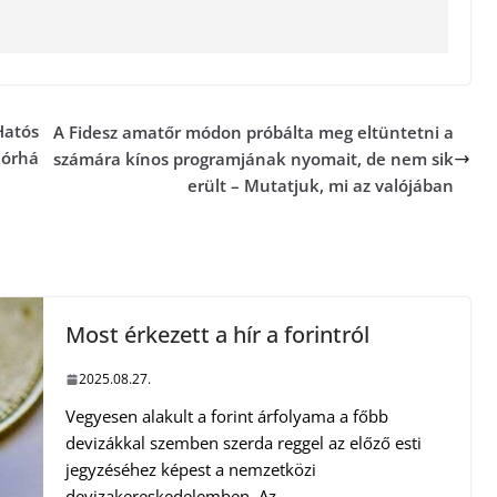
Hatós
A Fidesz amatőr módon próbálta meg eltüntetni a
kórhá
számára kínos programjának nyomait, de nem sik
erült – Mutatjuk, mi az valójában
Most érkezett a hír a forintról
2025.08.27.
Vegyesen alakult a forint árfolyama a főbb
devizákkal szemben szerda reggel az előző esti
jegyzéséhez képest a nemzetközi
devizakereskedelemben. Az