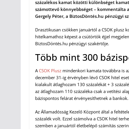
százalékos kamat közötti különbséget kamat
számottevő könnyebbséget – kommentálta a 
Gergely Péter, a BiztosDöntés.hu pénzügyi sz
Drasztikusan csökken januártól a CSOK plusz k
hitelkamathoz képest a csütörtök éjjel megjelen
BiztosDöntés.hu pénzügyi szakértője.
Több mint 300 bázisp
A
CSOK Plusz
mindenkori kamata továbbra is az
december 31-ig érvényben lévő CSOK hitel eset
kialakult átlaghozam 130 százalékát + 3 százal
az átlaghozam 110 százaléka csak a vetítési ala
bázispontos felárat érvényesíthetnek a bankok.
Az Államadósság Kezelő Központ által a feltét
százalék volt. Ezzel számolva a CSOK hitel ter
szemben a januártól életbelépő számítás szer