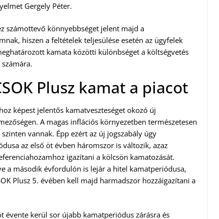
gyelmet Gergely Péter.
 ez számottevő könnyebbséget jelent majd a
nak, hiszen a feltételek teljesülése esetén az ügyfelek
 meghatározott kamata közötti különbséget a költségvetés
k számára.
CSOK Plusz kamat a piacot
hoz képest jelentős kamatveszteséget okozó új
lmezőségen. A magas inflációs környezetben természetesen
szinten vannak. Épp ezért az új jogszabály úgy
ódusa az első öt évben háromszor is változik, azaz
referenciahozamhoz igazítani a kölcsön kamatozását.
etve a második évfordulón is lejár a hitel kamatperiódusa,
OK Plusz 5. évében kell majd harmadszor hozzáigazítani a
l öt évente kerül sor újabb kamatperiódus zárásra és