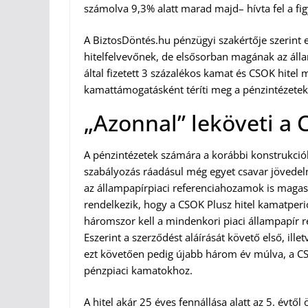
számolva 9,3% alatt marad majd– hívta fel a fi
A BiztosDöntés.hu pénzügyi szakértője szerint
hitelfelvevőnek, de elsősorban magának az állam
által fizetett 3 százalékos kamat és CSOK hitel
kamattámogatásként téríti meg a pénzintézete
„Azonnal” leköveti a 
A pénzintézetek számára a korábbi konstrukció
szabályozás ráadásul még egyet csavar jövede
az állampapírpiaci referenciahozamok is magas 
rendelkezik, hogy a CSOK Plusz hitel kamatperi
háromszor kell a mindenkori piaci állampapír 
Eszerint a szerződést aláírását követő első, ill
ezt követően pedig újabb három év múlva, a CS
pénzpiaci kamatokhoz.
A hitel akár 25 éves fennállása alatt az 5. évtő