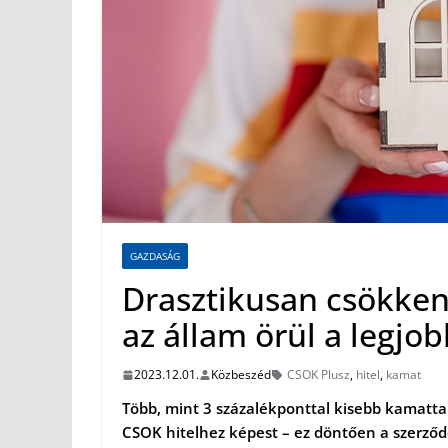
GAZDASÁG
Drasztikusan csökke
az állam örül a legjo
2023.12.01.
Közbeszéd
CSOK Plusz
,
hitel
,
kamat
Több, mint 3 százalékponttal kisebb kamatta
CSOK hitelhez képest – ez döntően a szerződé