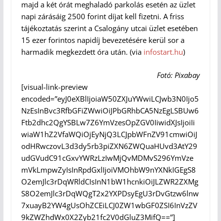
majd a két órát meghaladó parkolás esetén az üzlet
napi zárásáig 2500 forint díjat kell fizetni. A friss
tájékoztatás szerint a Csalogány utcai üzlet esetében
15 ezer forintos napidíj bevezetésére kerül sor a
harmadik megkezdett óra után. (via
infostart.hu
)
Fotó: Pixabay
[visual-link-preview
encoded=”eyJ0eXBlIjoiaW50ZXJuYWwiLCJwb3N0Ijo5
NzEsInBvc3RfbGFiZWwiOiJPbGRhbCA5NzEgLSBUw6
Ftb2dhc2QgYSBLw7Z6YmVzesOpZGV0IiwidXJsIjoiIi
wiaW1hZ2VfaWQiOjEyNjQ3LCJpbWFnZV91cmwiOiJ
odHRwczovL3d3dy5rb3piZXN6ZWQuaHUvd3AtY29
udGVudC91cGxvYWRzLzIwMjQvMDMvS296YmVze
mVkLmpwZyIsInRpdGxlIjoiVMOhbW9nYXNkIGEgS8
O2emJlc3rDqWRldCIsInN1bW1hcnkiOiJLZWR2ZXMg
S8O2emJlc3rDqWQgT2x2YXPDsyEgU3rDvGtzw6lnw
7xuayB2YW4gUsOhZCEiLCJ0ZW1wbGF0ZSI6InVzZV
9kZWZhdWx0X2Zyb21fc2V0dGluZ3MifQ==”]