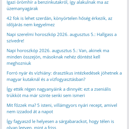
Igazi örömhír a benzinkutakról, így alakulnak ma az
üzemanyagárak
42 fok is lehet szerdán, könyörtelen hőség érkezik, az
időjárás nem kegyelmez
Napi szerelmi horoszkóp 2026. augusztus 5.: Hallgass a
szívedre!
Napi horoszkóp 2026. augusztus 5.: Van, akinek ma
minden összejön, másoknak nehéz döntést kell
meghozniuk
Forró nyár és vízhiány: drasztikus intézkedések jöhetnek a
magyar kutaknál és a vízfogyasztásban?
Így ették régen nagyanyáink a dinnyét: ezt a zseniális
trükköt ma már szinte senki sem ismeri
Mit főzzek ma? 5 isteni, villámgyors nyári recept, amivel
nem izzadod át a napot
Így fagyaszd le helyesen a sárgabarackot, hogy télen is
olyan legyen, mint a friss