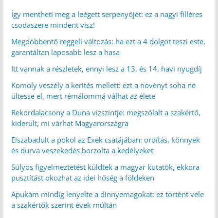
Így mentheti meg a leégett serpenyőjét: ez a nagyi filléres
csodaszere mindent visz!
Megdöbbentő reggeli változás: ha ezt a 4 dolgot teszi este,
garantáltan laposabb lesz a hasa
Itt vannak a részletek, ennyi lesz a 13. és 14. havi nyugdíj
Komoly veszély a kerítés mellett: ezt a növényt soha ne
ültesse el, mert rémálommá válhat az élete
Rekordalacsony a Duna vízszintje: megszólalt a szakértő,
kiderült, mi várhat Magyarországra
Elszabadult a pokol az Exek csatájában: ordítás, könnyek
és durva veszekedés borzolta a kedélyeket
Súlyos figyelmeztetést küldtek a magyar kutatók, ekkora
pusztítást okozhat az idei hőség a földeken
Apukám mindig lenyelte a dinnyemagokat: ez történt vele
a szakértők szerint évek múltán