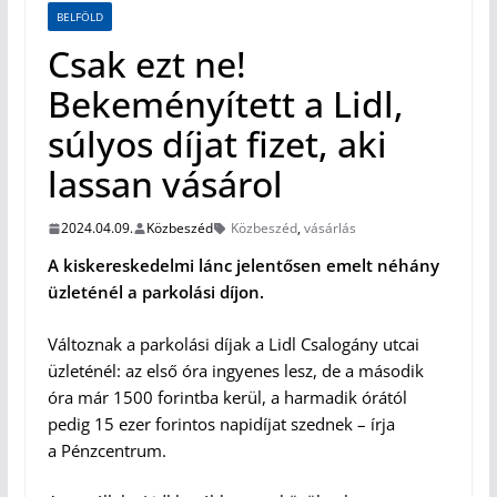
BELFÖLD
Csak ezt ne!
Bekeményített a Lidl,
súlyos díjat fizet, aki
lassan vásárol
2024.04.09.
Közbeszéd
Közbeszéd
,
vásárlás
A kiskereskedelmi lánc jelentősen emelt néhány
üzleténél a parkolási díjon.
Változnak a parkolási díjak a Lidl Csalogány utcai
üzleténél: az első óra ingyenes lesz, de a második
óra már 1500 forintba kerül, a harmadik órától
pedig 15 ezer forintos napidíjat szednek – írja
a Pénzcentrum.