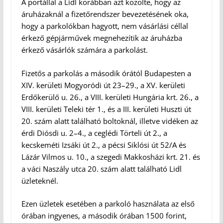
A portállal a Lidl korábban azt közölte, hogy az
áruházaknál a fizetőrendszer bevezetésének oka,
hogy a parkolókban hagyott, nem vásárlási céllal
érkező gépjárművek megnehezítik az áruházba
érkező vásárlók számára a parkolást.
Fizetős a parkolás a második órától Budapesten a
XIV. kerületi Mogyoródi út 23–29., a XV. kerületi
Erdőkerülő u. 26., a VIII. kerületi Hungária krt. 26., a
VIII. kerületi Teleki tér 1., és a III. kerületi Huszti út
20. szám alatt található boltoknál, illetve vidéken az
érdi Diósdi u. 2–4., a ceglédi Törteli út 2., a
kecskeméti Izsáki út 2., a pécsi Siklósi út 52/A és
Lázár Vilmos u. 10., a szegedi Makkosházi krt. 21. és
a váci Naszály utca 20. szám alatt található Lidl
üzleteknél.
Ezen üzletek esetében a parkoló használata az első
órában ingyenes, a második órában 1500 forint,