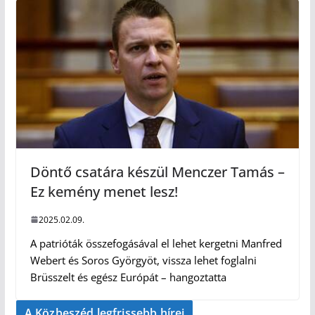
Döntő csatára készül Menczer Tamás –
Ez kemény menet lesz!
2025.02.09.
A patrióták összefogásával el lehet kergetni Manfred
Webert és Soros Györgyöt, vissza lehet foglalni
Brüsszelt és egész Európát – hangoztatta
A Közbeszéd legfrissebb hírei