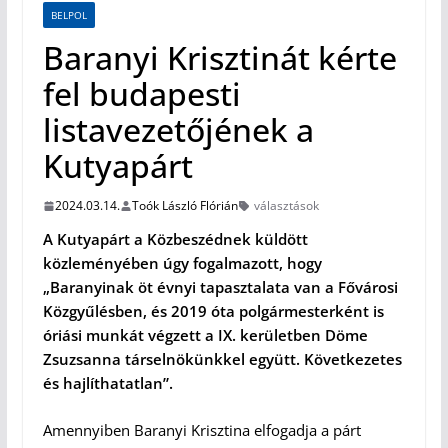
BELPOL
Baranyi Krisztinát kérte
fel budapesti
listavezetőjének a
Kutyapárt
2024.03.14.
Toók László Flórián
választások
A Kutyapárt a Közbeszédnek küldött
közleményében úgy fogalmazott, hogy
„Baranyinak öt évnyi tapasztalata van a Fővárosi
Közgyűlésben, és 2019 óta polgármesterként is
óriási munkát végzett a IX. kerületben Döme
Zsuzsanna társelnökünkkel együtt. Következetes
és hajlíthatatlan”.
Amennyiben Baranyi Krisztina elfogadja a párt