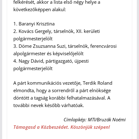
felkérését, akkor a lista első négy helye a
következőképpen alakul:
1. Baranyi Krisztina
2. Kovács Gergely, társelnök, XII. kerületi
polgármesterjelölt
3. Döme Zsuzsanna Suzi, társelnök, ferencvárosi
alpolgármester és képviselőjelölt
4. Nagy Dávid, pártigazgató, újpesti
polgármesterjelölt
A párt kommunikációs vezetője, Terdik Roland
elmondta, hogy a sorrendről a párt elnöksége
döntött a tagság korábbi felhatalmazásával. A
további nevek később várhatóak.
Címlapkép: MTI/Bruzák Noémi
Támogasd a Közbeszédet. Köszönjük szépen!