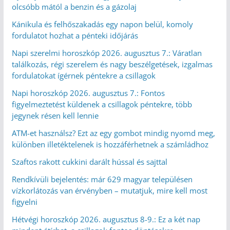
olcsóbb mától a benzin és a gázolaj
Kánikula és felhőszakadás egy napon belül, komoly
fordulatot hozhat a pénteki időjárás
Napi szerelmi horoszkóp 2026. augusztus 7.: Váratlan
találkozás, régi szerelem és nagy beszélgetések, izgalmas
fordulatokat ígérnek péntekre a csillagok
Napi horoszkóp 2026. augusztus 7.: Fontos
figyelmeztetést küldenek a csillagok péntekre, több
jegynek résen kell lennie
ATM-et használsz? Ezt az egy gombot mindig nyomd meg,
különben illetéktelenek is hozzáférhetnek a számládhoz
Szaftos rakott cukkini darált hússal és sajttal
Rendkívüli bejelentés: már 629 magyar településen
vízkorlátozás van érvényben – mutatjuk, mire kell most
figyelni
Hétvégi horoszkóp 2026. augusztus 8-9.: Ez a két nap