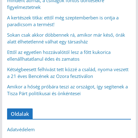
mindent átírhat, a csillagok fontos döntésekre
figyelmeztetnek
A kertészek titka: ettől még szeptemberben is ontja a
paradicsom a termést!
Sokan csak akkor döbbennek rá, amikor már késő, órák
alatt élhetetlenné válhat egy társasház
Ettől az egyetlen hozzávalótól lesz a főtt kukorica
ellenállhatatlanul édes és zamatos
Kétségbeesett felhívást tett közzé a család, nyoma veszett
a 21 éves Bencének az Ozora fesztiválon
Amikor a hőség próbára teszi az országot, így segítenek a
Tisza Párt politikusai és önkéntesei
Oldalak
Adatvédelem