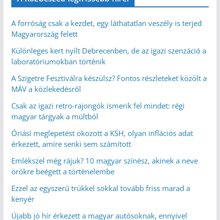
A forróság csak a kezdet, egy láthatatlan veszély is terjed
Magyarország felett
Különleges kert nyílt Debrecenben, de az igazi szenzáció a
laboratóriumokban történik
A Szigetre Fesztiválra készülsz? Fontos részleteket közölt a
MÁV a közlekedésről
Csak az igazi retro-rajongók ismerik fel mindet: régi
magyar tárgyak a múltból
Óriási meglepetést okozott a KSH, olyan inflációs adat
érkezett, amire senki sem számított
Emlékszel még rájuk? 10 magyar színész, akinek a neve
örökre beégett a történelembe
Ezzel az egyszerű trükkel sokkal tovább friss marad a
kenyér
Újabb jó hír érkezett a magyar autósoknak, ennyivel