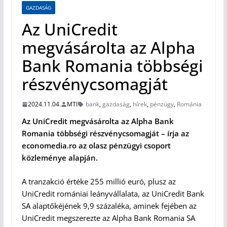
GAZDASÁG
Az UniCredit
megvásárolta az Alpha
Bank Romania többségi
részvénycsomagját
2024.11.04.
MTI
bank
,
gazdaság
,
hírek
,
pénzügy
,
Románia
Az UniCredit megvásárolta az Alpha Bank
Romania többségi részvénycsomagját – írja az
economedia.ro az olasz pénzügyi csoport
közleménye alapján.
A tranzakció értéke 255 millió euró, plusz az
UniCredit romániai leányvállalata, az UniCredit Bank
SA alaptőkéjének 9,9 százaléka, aminek fejében az
UniCredit megszerezte az Alpha Bank Romania SA