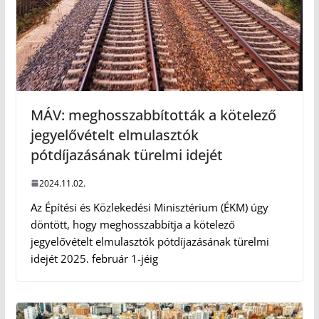
MÁV: meghosszabbították a kötelező
jegyelővételt elmulasztók
pótdíjazásának türelmi idejét
2024.11.02.
Az Építési és Közlekedési Minisztérium (ÉKM) úgy
döntött, hogy meghosszabbítja a kötelező
jegyelővételt elmulasztók pótdíjazásának türelmi
idejét 2025. február 1-jéig