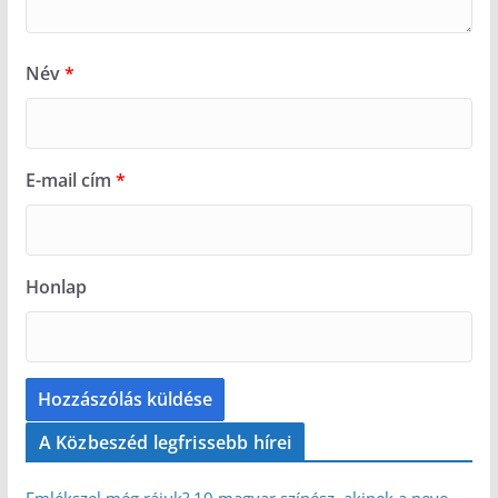
Név
*
E-mail cím
*
Honlap
A Közbeszéd legfrissebb hírei
Emlékszel még rájuk? 10 magyar színész, akinek a neve