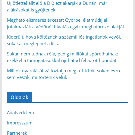
Új ötlettel állt elő a DK: ezt akarják a Dunán, már
aláírásokat is gyűjtenek
Megható elismerés érkezett Győrbe: életműdíjjal
jutalmazták a védőnői hivatás egyik meghatározó alakját
Kiderült, hová költöznek a százmilliós ingatlanok vevői,
sokakat meglephet a lista
Sokan nem tudnak róla, pedig milliókat spórolhatnak:
ezekkel a támogatásokkal újíthatod fel az otthonodat
Milliók nyaralását változtatja meg a TikTok, sokan észre
sem veszik, mi történik velük
Oldalak
Adatvédelem
Impresszum
Partnerek