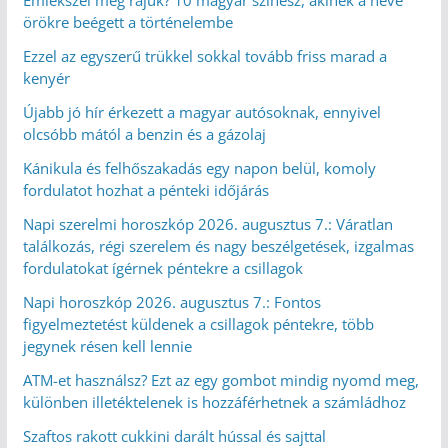
örökre beégett a történelembe
Ezzel az egyszerű trükkel sokkal tovább friss marad a
kenyér
Újabb jó hír érkezett a magyar autósoknak, ennyivel
olcsóbb mától a benzin és a gázolaj
Kánikula és felhőszakadás egy napon belül, komoly
fordulatot hozhat a pénteki időjárás
Napi szerelmi horoszkóp 2026. augusztus 7.: Váratlan
találkozás, régi szerelem és nagy beszélgetések, izgalmas
fordulatokat ígérnek péntekre a csillagok
Napi horoszkóp 2026. augusztus 7.: Fontos
figyelmeztetést küldenek a csillagok péntekre, több
jegynek résen kell lennie
ATM-et használsz? Ezt az egy gombot mindig nyomd meg,
különben illetéktelenek is hozzáférhetnek a számládhoz
Szaftos rakott cukkini darált hússal és sajttal