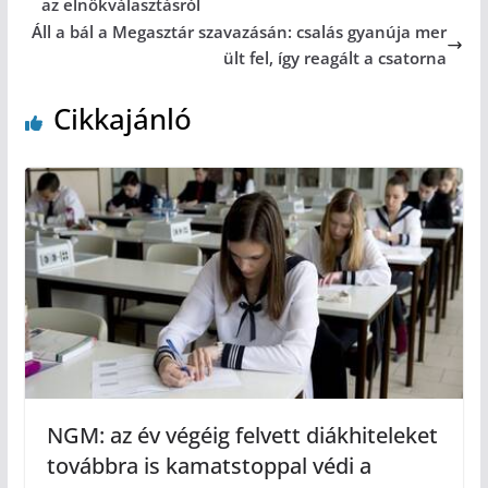
az elnökválasztásról
Áll a bál a Megasztár szavazásán: csalás gyanúja mer
ült fel, így reagált a csatorna
Cikkajánló
NGM: az év végéig felvett diákhiteleket
továbbra is kamatstoppal védi a