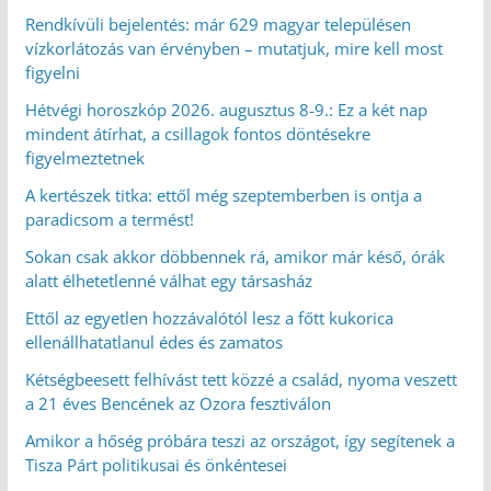
Rendkívüli bejelentés: már 629 magyar településen
vízkorlátozás van érvényben – mutatjuk, mire kell most
figyelni
Hétvégi horoszkóp 2026. augusztus 8-9.: Ez a két nap
mindent átírhat, a csillagok fontos döntésekre
figyelmeztetnek
A kertészek titka: ettől még szeptemberben is ontja a
paradicsom a termést!
Sokan csak akkor döbbennek rá, amikor már késő, órák
alatt élhetetlenné válhat egy társasház
Ettől az egyetlen hozzávalótól lesz a főtt kukorica
ellenállhatatlanul édes és zamatos
Kétségbeesett felhívást tett közzé a család, nyoma veszett
a 21 éves Bencének az Ozora fesztiválon
Amikor a hőség próbára teszi az országot, így segítenek a
Tisza Párt politikusai és önkéntesei