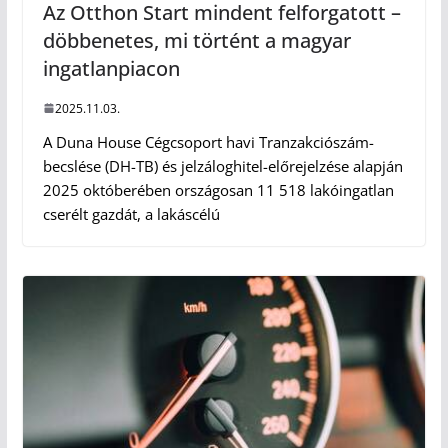
Az Otthon Start mindent felforgatott –
döbbenetes, mi történt a magyar
ingatlanpiacon
2025.11.03.
A Duna House Cégcsoport havi Tranzakciószám-
becslése (DH-TB) és jelzáloghitel-előrejelzése alapján
2025 októberében országosan 11 518 lakóingatlan
cserélt gazdát, a lakáscélú