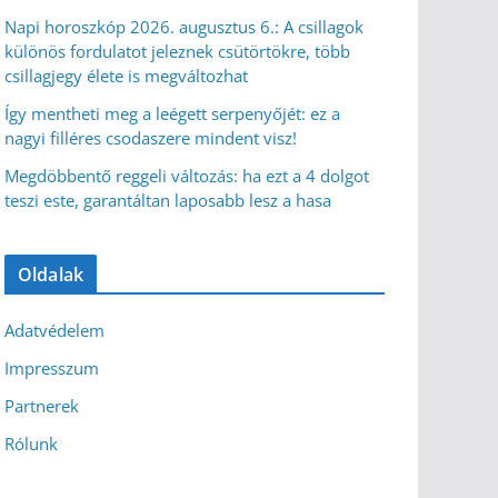
Napi horoszkóp 2026. augusztus 6.: A csillagok
különös fordulatot jeleznek csütörtökre, több
csillagjegy élete is megváltozhat
Így mentheti meg a leégett serpenyőjét: ez a
nagyi filléres csodaszere mindent visz!
Megdöbbentő reggeli változás: ha ezt a 4 dolgot
teszi este, garantáltan laposabb lesz a hasa
Oldalak
Adatvédelem
Impresszum
Partnerek
Rólunk