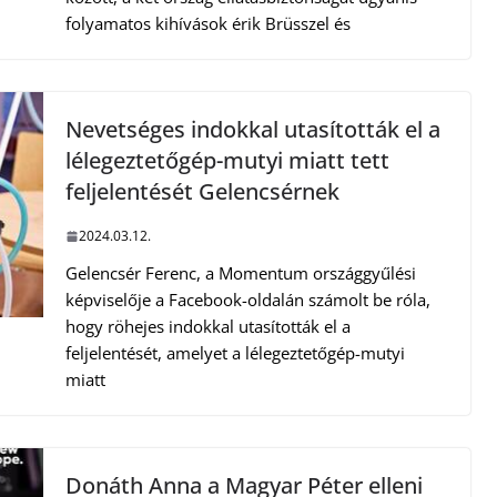
folyamatos kihívások érik Brüsszel és
Nevetséges indokkal utasították el a
lélegeztetőgép-mutyi miatt tett
feljelentését Gelencsérnek
2024.03.12.
Gelencsér Ferenc, a Momentum országgyűlési
képviselője a Facebook-oldalán számolt be róla,
hogy röhejes indokkal utasították el a
feljelentését, amelyet a lélegeztetőgép-mutyi
miatt
Donáth Anna a Magyar Péter elleni