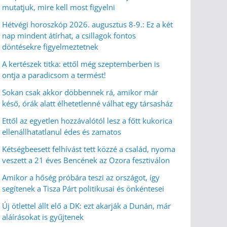
mutatjuk, mire kell most figyelni
Hétvégi horoszkóp 2026. augusztus 8-9.: Ez a két
nap mindent átírhat, a csillagok fontos
döntésekre figyelmeztetnek
A kertészek titka: ettől még szeptemberben is
ontja a paradicsom a termést!
Sokan csak akkor döbbennek rá, amikor már
késő, órák alatt élhetetlenné válhat egy társasház
Ettől az egyetlen hozzávalótól lesz a főtt kukorica
ellenállhatatlanul édes és zamatos
Kétségbeesett felhívást tett közzé a család, nyoma
veszett a 21 éves Bencének az Ozora fesztiválon
Amikor a hőség próbára teszi az országot, így
segítenek a Tisza Párt politikusai és önkéntesei
Új ötlettel állt elő a DK: ezt akarják a Dunán, már
aláírásokat is gyűjtenek