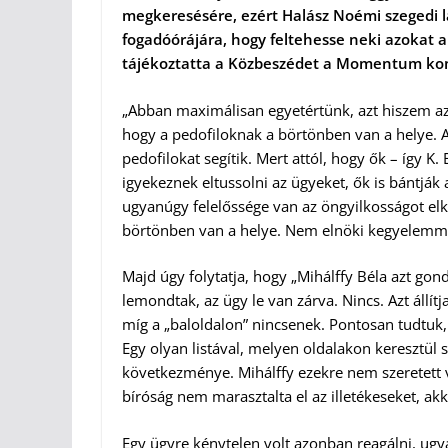
megkeresésére, ezért Halász Noémi szegedi
fogadóórájára, hogy feltehesse neki azokat a
tájékoztatta a Közbeszédet a Momentum ko
„Abban maximálisan egyetértünk, azt hiszem az 
hogy a pedofiloknak a börtönben van a helye. 
pedofilokat segítik. Mert attól, hogy ők – így K
igyekeznek eltussolni az ügyeket, ők is bántjá
ugyanúgy felelőssége van az öngyilkosságot elk
börtönben van a helye. Nem elnöki kegyelemmel
Majd úgy folytatja, hogy „Mihálffy Béla azt gond
lemondtak, az ügy le van zárva. Nincs. Azt áll
míg a „baloldalon” nincsenek. Pontosan tudtuk, h
Egy olyan listával, melyen oldalakon keresztül 
következménye. Mihálffy ezekre nem szeretett v
bíróság nem marasztalta el az illetékeseket, a
Egy ügyre kénytelen volt azonban reagálni, ugya