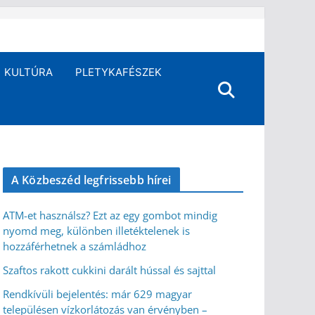
KULTÚRA
PLETYKAFÉSZEK
A Közbeszéd legfrissebb hírei
ATM-et használsz? Ezt az egy gombot mindig
nyomd meg, különben illetéktelenek is
hozzáférhetnek a számládhoz
Szaftos rakott cukkini darált hússal és sajttal
Rendkívüli bejelentés: már 629 magyar
településen vízkorlátozás van érvényben –