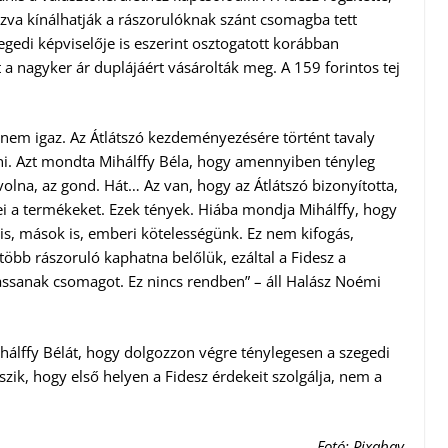
azva kínálhatják a rászorulóknak szánt csomagba tett
egedi képviselője is eszerint osztogatott korábban
a nagyker ár duplájáért vásárolták meg. A 159 forintos tej
mi nem igaz. Az Átlátszó kezdeményezésére történt tavaly
ódni. Azt mondta Mihálffy Béla, hogy amennyiben tényleg
volna, az gond. Hát… Az van, hogy az Átlátszó bizonyította,
ei a termékeket. Ezek tények. Hiába mondja Mihálffy, hogy
is, mások is, emberi kötelességünk. Ez nem kifogás,
öbb rászoruló kaphatna belőlük, ezáltal a Fidesz a
hassanak csomagot. Ez nincs rendben” – áll Halász Noémi
álffy Bélát, hogy dolgozzon végre ténylegesen a szegedi
zik, hogy első helyen a Fidesz érdekeit szolgálja, nem a
Fotó: Pixabay