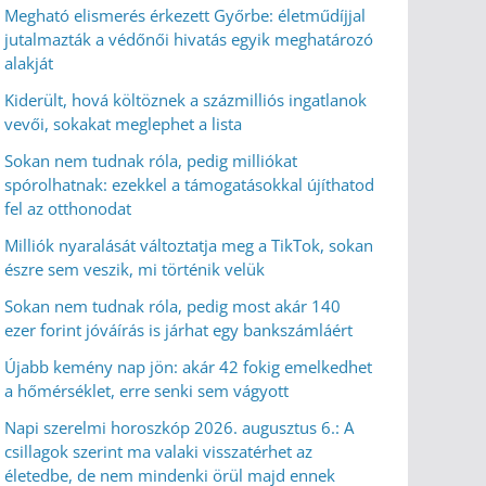
Megható elismerés érkezett Győrbe: életműdíjjal
jutalmazták a védőnői hivatás egyik meghatározó
alakját
Kiderült, hová költöznek a százmilliós ingatlanok
vevői, sokakat meglephet a lista
Sokan nem tudnak róla, pedig milliókat
spórolhatnak: ezekkel a támogatásokkal újíthatod
fel az otthonodat
Milliók nyaralását változtatja meg a TikTok, sokan
észre sem veszik, mi történik velük
Sokan nem tudnak róla, pedig most akár 140
ezer forint jóváírás is járhat egy bankszámláért
Újabb kemény nap jön: akár 42 fokig emelkedhet
a hőmérséklet, erre senki sem vágyott
Napi szerelmi horoszkóp 2026. augusztus 6.: A
csillagok szerint ma valaki visszatérhet az
életedbe, de nem mindenki örül majd ennek