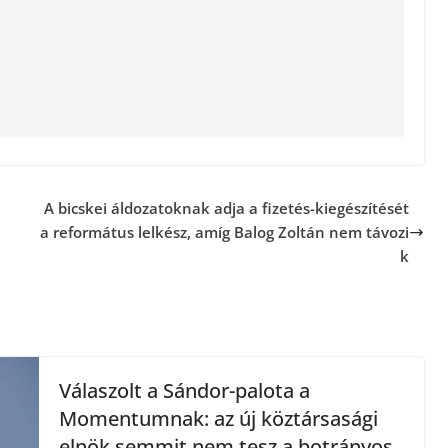
A bicskei áldozatoknak adja a fizetés-kiegészítését
a református lelkész, amíg Balog Zoltán nem távozi
k
Válaszolt a Sándor-palota a
Momentumnak: az új köztársasági
elnök semmit nem tesz a botrányos