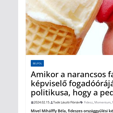
BELPOL
Amikor a narancsos fa
képviselő fogadóórá
politikusa, hogy a pe
2024.02.15.
Toók László Flórián
Fidesz
,
Momentum
,
Mivel Mihálffy Béla, fideszes országgyűlési