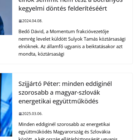
kegyelmi döntés felderítéséért
2024.04.08.
Bedő Dávid, a Momentum frakcióvezetője
nemrég levelet küldött Sulyok Tamás köztársasági
elnöknek. Az államfő ugyanis a beiktatásakor azt
mondta, köztársasági
Szijjártó Péter: minden eddiginél
szorosabb a magyar-szlovák
energetikai együttműködés
2025.03.06.
Minden eddiginél szorosabb az energetikai
együttműködés Magyarország és Szlovákia
között, a két ország ellátásbiztonságát ugyanis