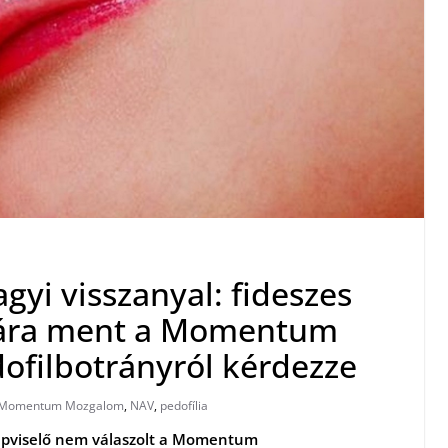
gyi visszanyal: fideszes
jára ment a Momentum
dofilbotrányról kérdezze
Momentum Mozgalom
,
NAV
,
pedofília
 képviselő nem válaszolt a Momentum