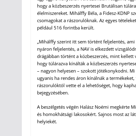
hogy a közbeszerzés nyertesei Brutálisan túlár
élelmiszereket. Mihálffy Béla, a Fidesz-KDNP sz
csomagokat a rászorulóknak. Az egyes tételeket 
például 516 forintba került.
„Mihálffy szerint itt sem történt feljelentés, a
nyáron feljelentés, a NAV is elkezdett vizsgál
drágábban történt a közbeszerzés, mint kellett 
hogy túlárazva kínálták a közbeszerzés nyertes
– nagyon helyesen – szokott jótékonykodni. Mi 
ugyanis ha rendes áron kínálnák a termékeket, t
rászorulóktól vette el a lehetőséget, hogy kap
bejegyzésében.
A beszélgetés végén Halász Noémi megkérte Mih
és homokhátsági lakosokért. Sajnos most az láts
helyiekét.