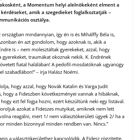
 lakosként, a Momentum helyi alelnökeként elment a
 kérdéseket, amik a szegedieket foglalkoztatják –
mmunikációs osztálya.
országban mindannyian, így én is és Mihálffy Béla is,
Azonban én azt gondolom, hogy azoknak is, akik a
. Endre is – nem molesztáltak gyerekeket, azzal, hogy
k a gyerekeket, traumákat okoznak nekik. K. Endrének
övetett fiatal halálában! A pedofil-mosdatóknak ugyanúgy
 szabadlábon!” – írja Halász Noémi.
olja, hogy azzal, hogy Novák Katalin és Varga Judit
ítja, hogy a Fideszben következményei vannak a hibáknak,
ogy ezt fel fogja hozni, ezért készültünk neki egy listával.
soroljuk azokat a Fideszes mutyikat, amiknek nem lett
olna reagálni, mert 1/ nem választókerületi ügyek 2/ ha a
kkor minden bizonnyal minden rendben van. Nincs.”
nis a választókerülethez kapcsolódik. A Fidesz rögzítette,