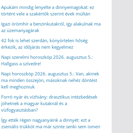
Apukám mindig lenyelte a dinnyemagokat: ez
történt vele a szakértők szerint évek múltán
Igazi örömhír a benzinkutakról, így alakulnak ma
az üzemanyagárak
42 fok is lehet szerdán, könyörtelen hőség
érkezik, az időjárás nem kegyelmez
Napi szerelmi horoszkóp 2026. augusztus 5.:
Hallgass a szívedre!
Napi horoszkóp 2026. augusztus 5.: Van, akinek
ma minden összejön, másoknak nehéz döntést
kell meghozniuk
Forró nyár és vízhiány: drasztikus intézkedések
jöhetnek a magyar kutaknál és a
vízfogyasztásban?
Így ették régen nagyanyáink a dinnyét: ezt a
zseniális trükköt ma már szinte senki sem ismeri