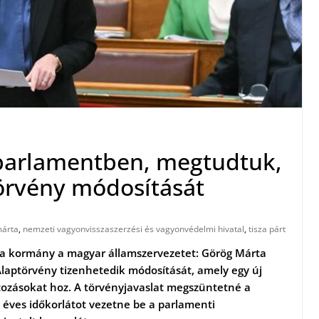
 parlamentben, megtudtuk,
törvény módosítását
márta
,
nemzeti vagyonvisszaszerzési és vagyonvédelmi hivatal
,
tisza párt
t a kormány a magyar államszervezetet: Görög Márta
laptörvény tizenhetedik módosítását, amely egy új
tozásokat hoz. A törvényjavaslat megszüntetné a
 éves időkorlátot vezetne be a parlamenti