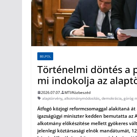
BELPOL
Történelmi döntés a
mi indokolja az alap
2026.07.07.
MTI/Közbeszéd
alaptörvény
,
alkotmánymódosítás
,
demokrácia
,
görög 
Átfogó közjogi reformcsomaggal alakítaná á
igazságügyi miniszter kedden bemutatta az A
alkotmány előkészítése mellett gyökeres vál
jelenlegi köztársasági elnök mandátumát, 12