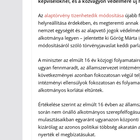
képviselőknél, és a közvagyon védelmére új h
Az
alaptörvény tizenhetedik módosítása
újabb f
helyreállítása érdekében, és megteremti annak
nemzet egységét és az alapvető jogok védelm
alkotmánya legyen – jelentette ki Görög Márta 
módosításáról szóló törvényjavaslat keddi parl
A miniszter az elmúlt 16 év közjogi folyamatai
ugyan fennmaradt, az államszervezet intézmé
következményei azonban fokozatosan végül tel
intézményi ellensúlyok fokozatosan és folyam
alkotmányos korlátai eltűntek.
Értékelése szerint az elmúlt 16 évben az álla
során nem önálló alkotmányos szerepfelfogásu
mulasztásaikban egyaránt ugyanazon központi po
kizárólag az azonos politikai többség akaratán 
nyerték el megbízatásukat.