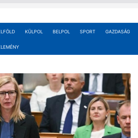
ELFÖLD
KÜLPOL
BELPOL
SPORT
GAZDASÁG
ÉLEMÉNY