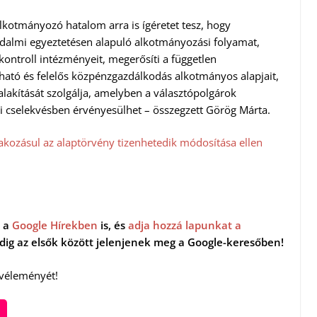
lkotmányozó hatalom arra is ígéretet tesz, hogy
adalmi egyeztetésen alapuló alkotmányozási folyamat,
 kontroll intézményeit, megerősíti a független
látható és felelős közpénzgazdálkodás alkotmányos alapjait,
lakítását szolgálja, amelyben a választópolgárok
i cselekvésben érvényesülhet – összegzett Görög Márta.
takozásul az alaptörvény tizenhetedik módosítása ellen
 a
Google Hírekben
is, és
adja hozzá lapunkat a
indig az elsők között jelenjenek meg a Google-keresőben!
 véleményét!