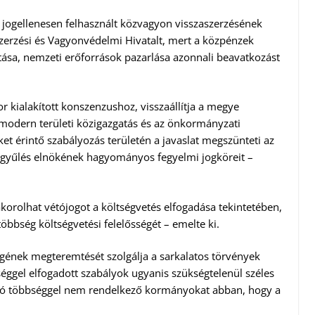
a jogellenesen felhasznált közvagyon visszaszerzésének
erzési és Vagyonvédelmi Hivatalt, mert a közpénzek
tása, nemzeti erőforrások pazarlása azonnali beavatkozást
or kialakított konszenzushoz, visszaállítja a megye
a modern területi közigazgatás és az önkormányzati
ket érintő szabályozás területén a javaslat megszünteti az
ággyűlés elnökének hagyományos fegyelmi jogköreit –
orolhat vétójogot a költségvetés elfogadása tekintetében,
bbség költségvetési felelősségét – emelte ki.
egének megteremtését szolgálja a sarkalatos törvények
séggel elfogadott szabályok ugyanis szükségtelenül széles
zó többséggel nem rendelkező kormányokat abban, hogy a