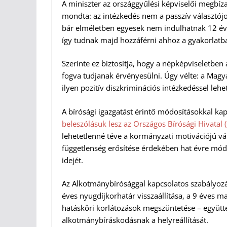
A miniszter az országgyűlési képviselői megbíza
mondta: az intézkedés nem a passzív választójo
bár elméletben egyesek nem indulhatnak 12 év
így tudnak majd hozzáférni ahhoz a gyakorlatb
Szerinte ez biztosítja, hogy a népképviseletben
fogva tudjanak érvényesülni. Úgy vélte: a Mag
ilyen pozitív diszkriminációs intézkedéssel lehe
A bírósági igazgatást érintő módosításokkal kap
beleszólásuk lesz az Országos Bírósági Hivatal (
lehetetlenné téve a kormányzati motivációjú vál
függetlenség erősítése érdekében hat évre mód
idejét.
Az Alkotmánybírósággal kapcsolatos szabályozás
éves nyugdíjkorhatár visszaállítása, a 9 éves ma
hatásköri korlátozások megszüntetése – együtte
alkotmánybíráskodásnak a helyreállítását.