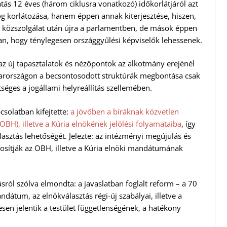
tás 12 éves (három ciklusra vonatkozó) időkorlátjáról azt
g korlátozása, hanem éppen annak kiterjesztése, hiszen,
 közszolgálat után újra a parlamentben, de mások éppen
an, hogy ténylegesen országgyűlési képviselők lehessenek.
 az új tapasztalatok és nézőpontok az alkotmány erejénél
yarországon a becsontosodott struktúrák megbontása csak
tséges a jogállami helyreállítás szellemében.
csolatban kifejtette:
a jövőben a bíráknak közvetlen
OBH), illetve a Kúria elnökének jelölési folyamataiba
, így
asztás lehetőségét. Jelezte: az intézményi megújulás és
osítják az OBH, illetve a Kúria elnöki mandátumának
ról szólva elmondta: a javaslatban foglalt reform – a 70
ndátum, az elnökválasztás régi-új szabályai, illetve a
sen jelentik a testület függetlenségének, a hatékony