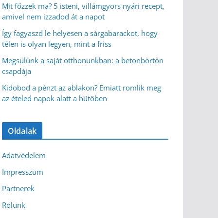
Mit főzzek ma? 5 isteni, villámgyors nyári recept,
amivel nem izzadod át a napot
Így fagyaszd le helyesen a sárgabarackot, hogy
télen is olyan legyen, mint a friss
Megsülünk a saját otthonunkban: a betonbörtön
csapdája
Kidobod a pénzt az ablakon? Emiatt romlik meg
az ételed napok alatt a hűtőben
Oldalak
Adatvédelem
Impresszum
Partnerek
Rólunk