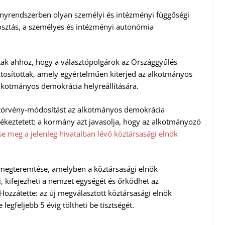
yrendszerben olyan személyi és intézményi függőségi
osztás, a személyes és intézményi autonómia
tak ahhoz, hogy a választópolgárok az Országgyűlés
tosítottak, amely egyértelműen kiterjed az alkotmányos
lkotmányos demokrácia helyreállítására.
aptörvény-módosítást az alkotmányos demokrácia
ékeztetett: a kormány azt javasolja, hogy az alkotmányozó
e meg a jelenleg hivatalban lévő köztársasági elnök
et megteremtése, amelyben a köztársasági elnök
i, kifejezheti a nemzet egységét és őrködhet az
ozzátette: az új megválasztott köztársasági elnök
legfeljebb 5 évig töltheti be tisztségét.