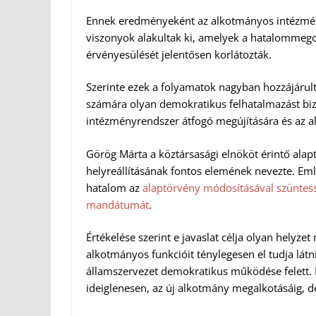
Ennek eredményeként az alkotmányos intézmén
viszonyok alakultak ki, amelyek a hatalommeg
érvényesülését jelentősen korlátozták.
Szerinte ezek a folyamatok nagyban hozzájárul
számára olyan demokratikus felhatalmazást biz
intézményrendszer átfogó megújítására és az a
Görög Márta a köztársasági elnököt érintő al
helyreállításának fontos elemének nevezte. Eml
hatalom az
alaptörvény módosításával szüntess
mandátumát
.
Értékelése szerint e javaslat célja olyan helyz
alkotmányos funkcióit ténylegesen el tudja látn
államszervezet demokratikus működése felett. H
ideiglenesen, az új alkotmány megalkotásáig, de 