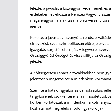
Jelezte: a javaslat a közvagyon védelmének és 
érdekében létrehozza a Nemzeti Vagyonvisszasz
magánvagyonná alakítása, a piaci verseny torzí
igényel.
Közölte: a javaslat visszanyúl a rendszerváltásk
elnevezést, ezzel szimbolikusan előre jelezve 
igazgatás sürgető reformját. A fegyveres szerve
Országgyűlési Őrséget és visszaállítja az Orsz
jelezte.
A Költségvetési Tanács a továbbiakban nem gyak
jelentősen megerősítve a mindenkori kormánytö
Szerinte a hatalomgyakorlás demokratikus jell
tárgykörének csökkentése is, a minősített több
körben korlátozzák a mindenkori, alkotmányo
közhatalmat megfelelő módon gyakorolják.