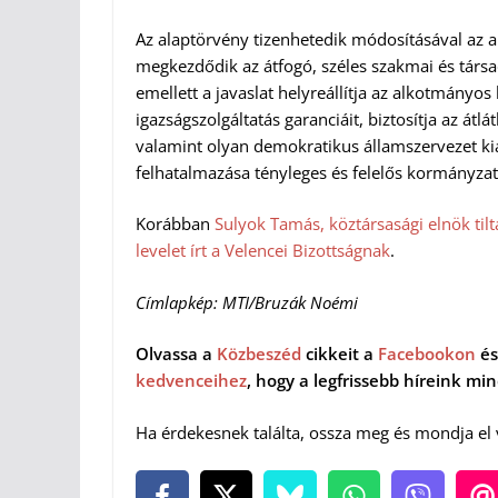
Az alaptörvény tizenhetedik módosításával az a
megkezdődik az átfogó, széles szakmai és társ
emellett a javaslat helyreállítja az alkotmányos
igazságszolgáltatás garanciáit, biztosítja az át
valamint olyan demokratikus államszervezet kia
felhatalmazása tényleges és felelős kormányzat
Korábban
Sulyok Tamás, köztársasági elnök til
levelet írt a Velencei Bizottságnak
.
Címlapkép: MTI/Bruzák Noémi
Olvassa a
Közbeszéd
cikkeit a
Facebookon
és
kedvenceihez
, hogy a legfrissebb híreink m
Ha érdekesnek találta, ossza meg és mondja el