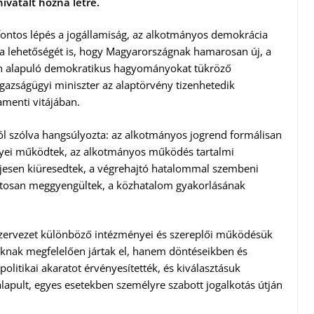
ivatalt hozna létre.
ontos lépés a jogállamiság, az alkotmányos demokrácia
 a lehetőségét is, hogy Magyarországnak hamarosan új, a
én alapuló demokratikus hagyományokat tükröző
igazságügyi miniszter az alaptörvény tizenhetedik
amenti vitájában.
ról szólva hangsúlyozta: az alkotmányos jogrend formálisan
nyei működtek, az alkotmányos működés tartalmi
jesen kiüresedtek, a végrehajtó hatalommal szembeni
atosan meggyengültek, a közhatalom gyakorlásának
mszervezet különböző intézményei és szereplői működésük
knak megfelelően jártak el, hanem döntéseikben és
litikai akaratot érvényesítették, és kiválasztásuk
alapult, egyes esetekben személyre szabott jogalkotás útján