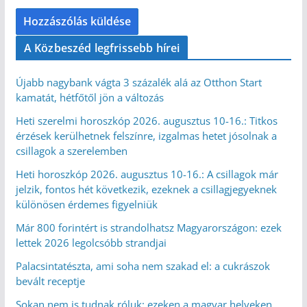
A Közbeszéd legfrissebb hírei
Újabb nagybank vágta 3 százalék alá az Otthon Start
kamatát, hétfőtől jön a változás
Heti szerelmi horoszkóp 2026. augusztus 10-16.: Titkos
érzések kerülhetnek felszínre, izgalmas hetet jósolnak a
csillagok a szerelemben
Heti horoszkóp 2026. augusztus 10-16.: A csillagok már
jelzik, fontos hét következik, ezeknek a csillagjegyeknek
különösen érdemes figyelniük
Már 800 forintért is strandolhatsz Magyarországon: ezek
lettek 2026 legolcsóbb strandjai
Palacsintatészta, ami soha nem szakad el: a cukrászok
bevált receptje
Sokan nem is tudnak róluk: ezeken a magyar helyeken