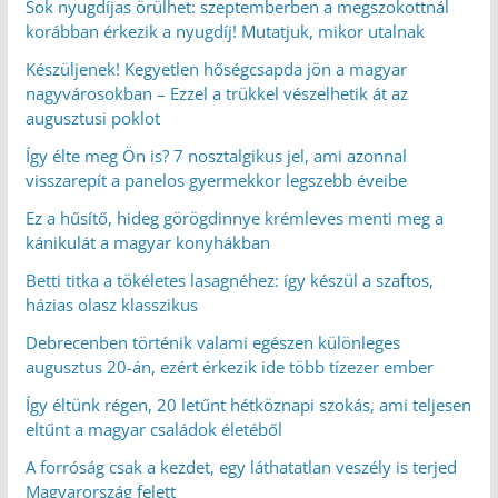
Sok nyugdíjas örülhet: szeptemberben a megszokottnál
korábban érkezik a nyugdíj! Mutatjuk, mikor utalnak
Készüljenek! Kegyetlen hőségcsapda jön a magyar
nagyvárosokban – Ezzel a trükkel vészelhetik át az
augusztusi poklot
Így élte meg Ön is? 7 nosztalgikus jel, ami azonnal
visszarepít a panelos gyermekkor legszebb éveibe
Ez a hűsítő, hideg görögdinnye krémleves menti meg a
kánikulát a magyar konyhákban
Betti titka a tökéletes lasagnéhez: így készül a szaftos,
házias olasz klasszikus
Debrecenben történik valami egészen különleges
augusztus 20-án, ezért érkezik ide több tízezer ember
Így éltünk régen, 20 letűnt hétköznapi szokás, ami teljesen
eltűnt a magyar családok életéből
A forróság csak a kezdet, egy láthatatlan veszély is terjed
Magyarország felett