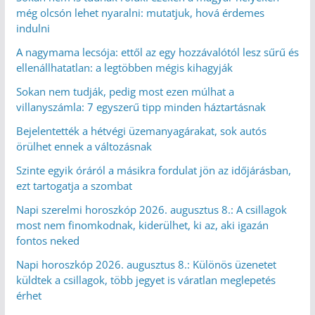
még olcsón lehet nyaralni: mutatjuk, hová érdemes
indulni
A nagymama lecsója: ettől az egy hozzávalótól lesz sűrű és
ellenállhatatlan: a legtöbben mégis kihagyják
Sokan nem tudják, pedig most ezen múlhat a
villanyszámla: 7 egyszerű tipp minden háztartásnak
Bejelentették a hétvégi üzemanyagárakat, sok autós
örülhet ennek a változásnak
Szinte egyik óráról a másikra fordulat jön az időjárásban,
ezt tartogatja a szombat
Napi szerelmi horoszkóp 2026. augusztus 8.: A csillagok
most nem finomkodnak, kiderülhet, ki az, aki igazán
fontos neked
Napi horoszkóp 2026. augusztus 8.: Különös üzenetet
küldtek a csillagok, több jegyet is váratlan meglepetés
érhet