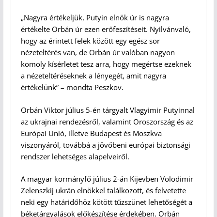
„Nagyra értékeljük, Putyin elnök úr is nagyra
értékelte Orbán úr ezen erőfeszítéseit. Nyilvánvaló,
hogy az érintett felek között egy egész sor
nézeteltérés van, de Orbán úr valóban nagyon
komoly kísérletet tesz arra, hogy megértse ezeknek
a nézeteltéréseknek a lényegét, amit nagyra
értékelünk” – mondta Peszkov.
Orbán Viktor július 5-én tárgyalt Vlagyimir Putyinnal
az ukrajnai rendezésről, valamint Oroszország és az
Európai Unió, illetve Budapest és Moszkva
viszonyáról, továbbá a jövőbeni európai biztonsági
rendszer lehetséges alapelveiről.
A magyar kormányfő július 2-án Kijevben Volodimir
Zelenszkij ukrán elnökkel találkozott, és felvetette
neki egy határidőhöz kötött tűzszünet lehetőségét a
béketárgyalások előkészítése érdekében. Orbán