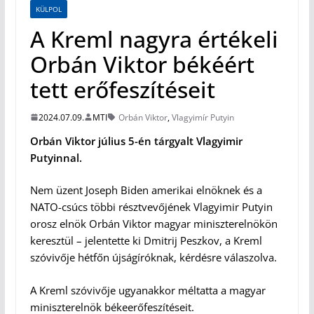
KÜLPOL
A Kreml nagyra értékeli
Orbán Viktor békéért
tett erőfeszítéseit
2024.07.09.
MTI
Orbán Viktor
,
Vlagyimír Putyin
Orbán Viktor július 5-én tárgyalt Vlagyimir
Putyinnal.
Nem üzent Joseph Biden amerikai elnöknek és a
NATO-csúcs többi résztvevőjének Vlagyimir Putyin
orosz elnök Orbán Viktor magyar miniszterelnökön
keresztül – jelentette ki Dmitrij Peszkov, a Kreml
szóvivője hétfőn újságíróknak, kérdésre válaszolva.
A Kreml szóvivője ugyanakkor méltatta a magyar
miniszterelnök békeerőfeszítéseit.