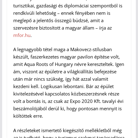
turisztikai, gazdasági és diplomáciai szempontból is
rendkívüli lehetőség – ennek fényében nem is
meglepő a jelentős összegű büdzsé, amit a
szervezésre biztosított a magyar állam – írja az
mfor.hu
.
A legnagyobb tétel maga a Makovecz-stílusban
készült, faszerkezetes magyar pavilon építése volt,
amit Aqua Roots of Hungary névre kereszteltek. Igen
ám, viszont az épületre a világkiállítás befejezése
után már nincs szükség, így hát azzal valamit
kezdeni kell. Logikusan lebontani. Bár az épület
kivitelezésével kapcsolatos közbeszerzésnek része
volt a bontás is, az csak az Expo 2020 Kft. tavalyi évi
beszámolójából derül ki, hogy pontosan mennyit is
költöttek erre.
A részleteket ismertető kiegészítő mellékletből még
az is tudható, hogy a turizmus szakmai tanácsadásra