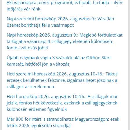
Aki vasárnapra tervez programot, ezt jobb, ha tudja – ilyen
időjárás vár ránk
Napi szerelmi horoszkóp 2026. augusztus 9.: Váratlan
üzenet boríthatja fel a vasárnapot
Napi horoszkóp 2026. augusztus 9.: Meglepő fordulatokat
tartogat a vasárnap, 4 csillagjegy életében különösen
fontos változás jöhet
Újabb nagybank vágta 3 százalék alá az Otthon Start
kamatát, hétfőtől jön a változás
Heti szerelmi horoszkóp 2026. augusztus 10-16.: Titkos
érzések kerülhetnek felszínre, izgalmas hetet jósolnak a
csillagok a szerelemben
Heti horoszkóp 2026. augusztus 10-16.: A csillagok már
jelzik, fontos hét következik, ezeknek a csillagjegyeknek
különösen érdemes figyelniük
Már 800 forintért is strandolhatsz Magyarországon: ezek
lettek 2026 legolcsóbb strandjai