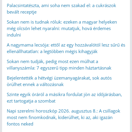
Palacsintatészta, ami soha nem szakad el: a cukrászok
bevált receptje
Sokan nem is tudnak róluk: ezeken a magyar helyeken
még olcsón lehet nyaralni: mutatjuk, hová érdemes
indulni
A nagymama lecsója: ettől az egy hozzávalótól lesz sűrű és
ellenállhatatlan: a legtöbben mégis kihagyják
Sokan nem tudják, pedig most ezen múlhat a
villanyszámla: 7 egyszerű tipp minden háztartásnak
Bejelentették a hétvégi üzemanyagárakat, sok autós
örülhet ennek a változásnak
Szinte egyik óráról a másikra fordulat jön az időjárásban,
ezt tartogatja a szombat
Napi szerelmi horoszkóp 2026. augusztus 8.: A csillagok
most nem finomkodnak, kiderülhet, ki az, aki igazán
fontos neked