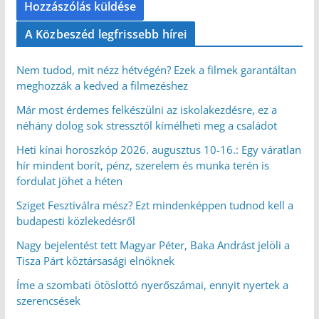
A Közbeszéd legfrissebb hírei
Nem tudod, mit nézz hétvégén? Ezek a filmek garantáltan
meghozzák a kedved a filmezéshez
Már most érdemes felkészülni az iskolakezdésre, ez a
néhány dolog sok stressztől kímélheti meg a családot
Heti kínai horoszkóp 2026. augusztus 10-16.: Egy váratlan
hír mindent borít, pénz, szerelem és munka terén is
fordulat jöhet a héten
Sziget Fesztiválra mész? Ezt mindenképpen tudnod kell a
budapesti közlekedésről
Nagy bejelentést tett Magyar Péter, Baka Andrást jelöli a
Tisza Párt köztársasági elnöknek
Íme a szombati ötöslottó nyerőszámai, ennyit nyertek a
szerencsések