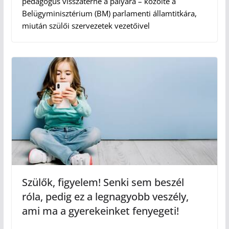
pedagógus visszatérne a pályára – közölte a
Belügyminisztérium (BM) parlamenti államtitkára,
miután szülői szervezetek vezetőivel
Szülők, figyelem! Senki sem beszél
róla, pedig ez a legnagyobb veszély,
ami ma a gyerekeinket fenyegeti!