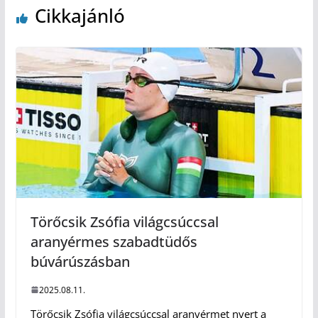
Cikkajánló
Törőcsik Zsófia világcsúccsal
aranyérmes szabadtüdős
búvárúszásban
2025.08.11.
Törőcsik Zsófia világcsúccsal aranyérmet nyert a