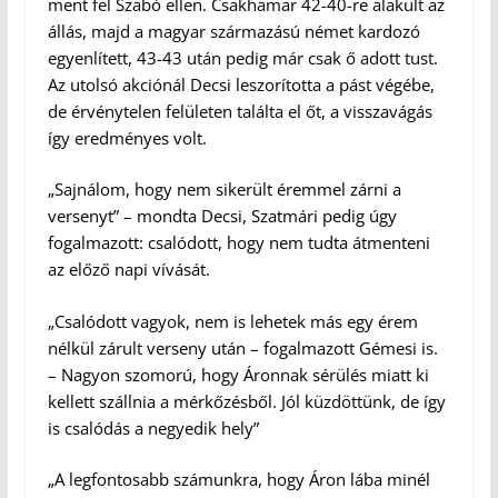
ment fel Szabó ellen. Csakhamar 42-40-re alakult az
állás, majd a magyar származású német kardozó
egyenlített, 43-43 után pedig már csak ő adott tust.
Az utolsó akciónál Decsi leszorította a pást végébe,
de érvénytelen felületen találta el őt, a visszavágás
így eredményes volt.
„Sajnálom, hogy nem sikerült éremmel zárni a
versenyt” – mondta Decsi, Szatmári pedig úgy
fogalmazott: csalódott, hogy nem tudta átmenteni
az előző napi vívását.
„Csalódott vagyok, nem is lehetek más egy érem
nélkül zárult verseny után – fogalmazott Gémesi is.
– Nagyon szomorú, hogy Áronnak sérülés miatt ki
kellett szállnia a mérkőzésből. Jól küzdöttünk, de így
is csalódás a negyedik hely”
„A legfontosabb számunkra, hogy Áron lába minél