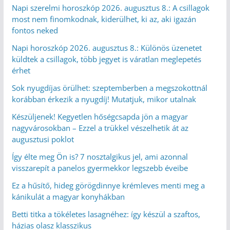
Napi szerelmi horoszkóp 2026. augusztus 8.: A csillagok
most nem finomkodnak, kiderülhet, ki az, aki igazán
fontos neked
Napi horoszkóp 2026. augusztus 8.: Különös üzenetet
küldtek a csillagok, több jegyet is váratlan meglepetés
érhet
Sok nyugdíjas örülhet: szeptemberben a megszokottnál
korábban érkezik a nyugdíj! Mutatjuk, mikor utalnak
Készüljenek! Kegyetlen hőségcsapda jön a magyar
nagyvárosokban – Ezzel a trükkel vészelhetik át az
augusztusi poklot
Így élte meg Ön is? 7 nosztalgikus jel, ami azonnal
visszarepít a panelos gyermekkor legszebb éveibe
Ez a hűsítő, hideg görögdinnye krémleves menti meg a
kánikulát a magyar konyhákban
Betti titka a tökéletes lasagnéhez: így készül a szaftos,
házias olasz klasszikus