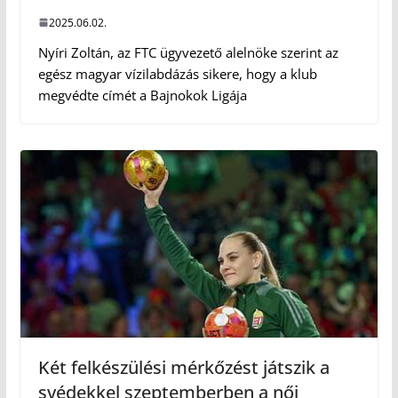
2025.06.02.
Nyíri Zoltán, az FTC ügyvezető alelnöke szerint az
egész magyar vízilabdázás sikere, hogy a klub
megvédte címét a Bajnokok Ligája
Két felkészülési mérkőzést játszik a
svédekkel szeptemberben a női