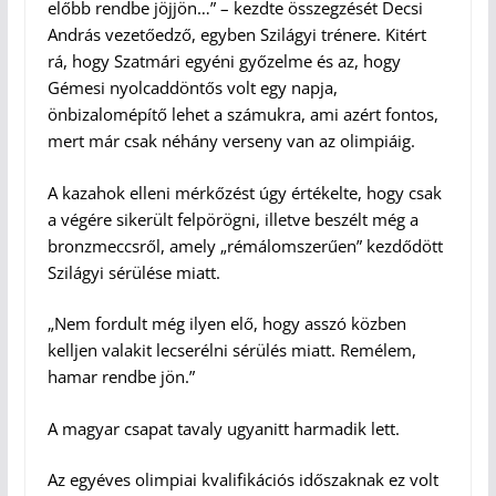
előbb rendbe jöjjön…” – kezdte összegzését Decsi
András vezetőedző, egyben Szilágyi trénere. Kitért
rá, hogy Szatmári egyéni győzelme és az, hogy
Gémesi nyolcaddöntős volt egy napja,
önbizalomépítő lehet a számukra, ami azért fontos,
mert már csak néhány verseny van az olimpiáig.
A kazahok elleni mérkőzést úgy értékelte, hogy csak
a végére sikerült felpörögni, illetve beszélt még a
bronzmeccsről, amely „rémálomszerűen” kezdődött
Szilágyi sérülése miatt.
„Nem fordult még ilyen elő, hogy asszó közben
kelljen valakit lecserélni sérülés miatt. Remélem,
hamar rendbe jön.”
A magyar csapat tavaly ugyanitt harmadik lett.
Az egyéves olimpiai kvalifikációs időszaknak ez volt