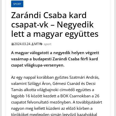
SPORT
Zarándi Csaba kard
csapat-vk – Negyedik
lett a magyar együttes
2024.03.24.
MTI
sport
A magyar válogatott a negyedik helyen végzett
vasárnap a budapesti Zarándi Csaba férfi kard
csapat világkupa-versenyen.
Az egy nappal korábban győztes Szatmári András,
valamint Szilágyi Áron, Gémesi Csanád és Decsi
Tamás alkotta világbajnoki címvédő együttes a
legjobb 16 között kezdett a BOK Csarnokban a 26
csapatot felvonultató mezőnyben. A továbbjutásért
nagyon meg kellett küzdeni az előző körben a
törököket meglepően simán legyőző kazahokkal