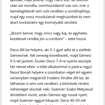
után azt mondta, izomhúzódásról van szó, már a
bemelegítésnél sem volt rendben a combhajlítója,
majd egy rossz mozdulatnál meghúzódott és nem
akart kockáztatni egy komolyabb sérülést.
„Bízom benne, hogy nincs nagy baj, és egyhetes
kezeléssel rendbe jön a combom” – tette hozzá.
Decsi állt be helyére, aki 5-1-gyel adta át a stafétát
Gémesinek. Két vereség következett, majd Gémesi
9-5-tel javított. Ezután Decsi 7-4-re nyerte asszóját
két német ellen: a több alkalommal is pástra rogyó
Raoul Bonah helyére a szombaton véget ért egyéni
versenyben megsérült Frederic Kindler állt be, de
láthatóan ő sem volt rendben, a kitörések rendre
nehézséget okoztak neki. Szatmári Szabó Mátyással
döntetlent vívott, aztán Gémesi egy tussal nyert,
majd Szatmári eggyel kikapott. Decsi 40-39-nél