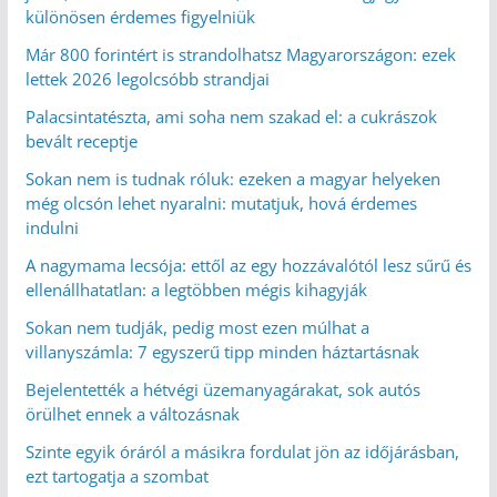
különösen érdemes figyelniük
Már 800 forintért is strandolhatsz Magyarországon: ezek
lettek 2026 legolcsóbb strandjai
Palacsintatészta, ami soha nem szakad el: a cukrászok
bevált receptje
Sokan nem is tudnak róluk: ezeken a magyar helyeken
még olcsón lehet nyaralni: mutatjuk, hová érdemes
indulni
A nagymama lecsója: ettől az egy hozzávalótól lesz sűrű és
ellenállhatatlan: a legtöbben mégis kihagyják
Sokan nem tudják, pedig most ezen múlhat a
villanyszámla: 7 egyszerű tipp minden háztartásnak
Bejelentették a hétvégi üzemanyagárakat, sok autós
örülhet ennek a változásnak
Szinte egyik óráról a másikra fordulat jön az időjárásban,
ezt tartogatja a szombat