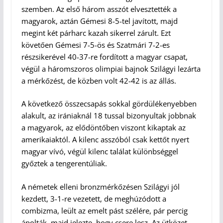
szemben. Az első három asszót elvesztették a
magyarok, aztán Gémesi 8-5-tel javított, majd
megint két párharc kazah sikerrel zárult. Ezt
követően Gémesi 7-5-ös és Szatmári 7-2-es
részsikerével 40-37-re fordított a magyar csapat,
végül a háromszoros olimpiai bajnok Szilágyi lezárta
a mérkőzést, de közben volt 42-42 is az állás.
A következő összecsapás sokkal gördülékenyebben
alakult, az irániaknál 18 tussal bizonyultak jobbnak
a magyarok, az elődöntőben viszont kikaptak az
amerikaiaktól. A kilenc asszóból csak kettőt nyert
magyar vívó, végül kilenc találat különbséggel
győztek a tengerentúliak.
A németek elleni bronzmérkőzésen Szilágyi jól
kezdett, 3-1-re vezetett, de meghúzódott a
combizma, leült az emelt pást szélére, pár percig
ápolták, majd jelezte, hogy csere lesz. Az ütközet