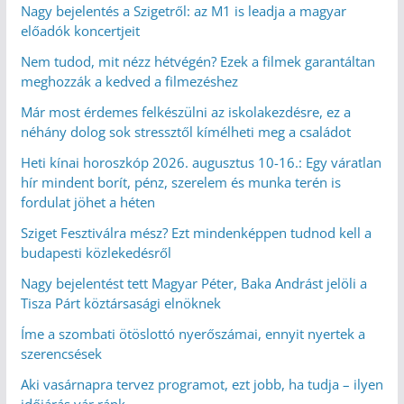
Nagy bejelentés a Szigetről: az M1 is leadja a magyar
előadók koncertjeit
Nem tudod, mit nézz hétvégén? Ezek a filmek garantáltan
meghozzák a kedved a filmezéshez
Már most érdemes felkészülni az iskolakezdésre, ez a
néhány dolog sok stressztől kímélheti meg a családot
Heti kínai horoszkóp 2026. augusztus 10-16.: Egy váratlan
hír mindent borít, pénz, szerelem és munka terén is
fordulat jöhet a héten
Sziget Fesztiválra mész? Ezt mindenképpen tudnod kell a
budapesti közlekedésről
Nagy bejelentést tett Magyar Péter, Baka Andrást jelöli a
Tisza Párt köztársasági elnöknek
Íme a szombati ötöslottó nyerőszámai, ennyit nyertek a
szerencsések
Aki vasárnapra tervez programot, ezt jobb, ha tudja – ilyen