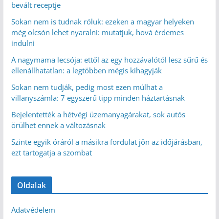
bevált receptje
Sokan nem is tudnak róluk: ezeken a magyar helyeken
még olcsón lehet nyaralni: mutatjuk, hová érdemes
indulni
A nagymama lecsója: ettől az egy hozzávalótól lesz sűrű és
ellenállhatatlan: a legtöbben mégis kihagyják
Sokan nem tudják, pedig most ezen múlhat a
villanyszámla: 7 egyszerű tipp minden háztartásnak
Bejelentették a hétvégi üzemanyagárakat, sok autós
örülhet ennek a változásnak
Szinte egyik óráról a másikra fordulat jön az időjárásban,
ezt tartogatja a szombat
Oldalak
Adatvédelem