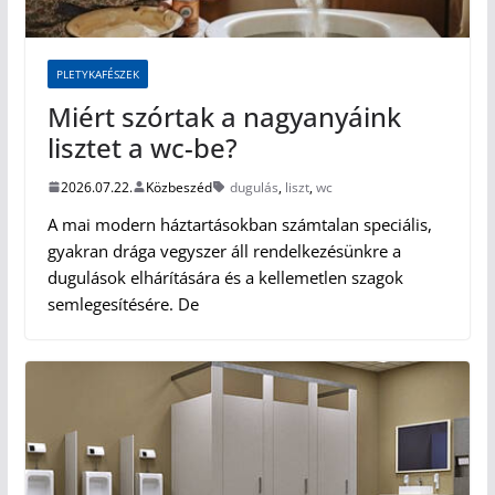
PLETYKAFÉSZEK
Miért szórtak a nagyanyáink
lisztet a wc-be?
2026.07.22.
Közbeszéd
dugulás
,
liszt
,
wc
A mai modern háztartásokban számtalan speciális,
gyakran drága vegyszer áll rendelkezésünkre a
dugulások elhárítására és a kellemetlen szagok
semlegesítésére. De