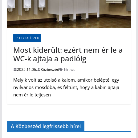
PLETYKAFÉSZEK
Most kiderült: ezért nem ér le a
WC-k ajtaja a padlóig
2025.11.06.
Közbeszéd
hír
,
wc
Melyik volt az utolsó alkalom, amikor beléptél egy
nyilvános mosdóba, és feltűnt, hogy a kabin ajtaja
nem ér le teljesen
A Közbeszéd legfrissebb hírei