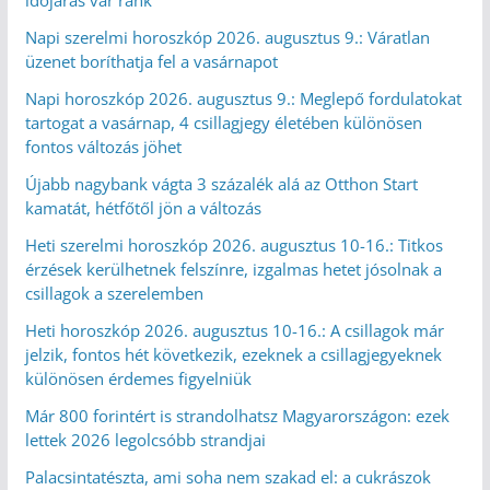
időjárás vár ránk
Napi szerelmi horoszkóp 2026. augusztus 9.: Váratlan
üzenet boríthatja fel a vasárnapot
Napi horoszkóp 2026. augusztus 9.: Meglepő fordulatokat
tartogat a vasárnap, 4 csillagjegy életében különösen
fontos változás jöhet
Újabb nagybank vágta 3 százalék alá az Otthon Start
kamatát, hétfőtől jön a változás
Heti szerelmi horoszkóp 2026. augusztus 10-16.: Titkos
érzések kerülhetnek felszínre, izgalmas hetet jósolnak a
csillagok a szerelemben
Heti horoszkóp 2026. augusztus 10-16.: A csillagok már
jelzik, fontos hét következik, ezeknek a csillagjegyeknek
különösen érdemes figyelniük
Már 800 forintért is strandolhatsz Magyarországon: ezek
lettek 2026 legolcsóbb strandjai
Palacsintatészta, ami soha nem szakad el: a cukrászok