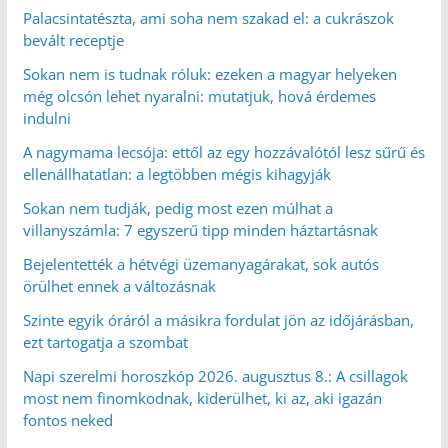
Palacsintatészta, ami soha nem szakad el: a cukrászok
bevált receptje
Sokan nem is tudnak róluk: ezeken a magyar helyeken
még olcsón lehet nyaralni: mutatjuk, hová érdemes
indulni
A nagymama lecsója: ettől az egy hozzávalótól lesz sűrű és
ellenállhatatlan: a legtöbben mégis kihagyják
Sokan nem tudják, pedig most ezen múlhat a
villanyszámla: 7 egyszerű tipp minden háztartásnak
Bejelentették a hétvégi üzemanyagárakat, sok autós
örülhet ennek a változásnak
Szinte egyik óráról a másikra fordulat jön az időjárásban,
ezt tartogatja a szombat
Napi szerelmi horoszkóp 2026. augusztus 8.: A csillagok
most nem finomkodnak, kiderülhet, ki az, aki igazán
fontos neked