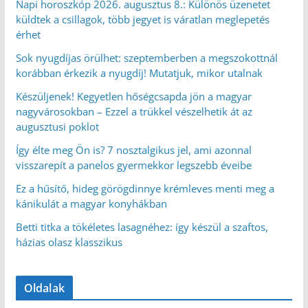
Napi horoszkóp 2026. augusztus 8.: Különös üzenetet
küldtek a csillagok, több jegyet is váratlan meglepetés
érhet
Sok nyugdíjas örülhet: szeptemberben a megszokottnál
korábban érkezik a nyugdíj! Mutatjuk, mikor utalnak
Készüljenek! Kegyetlen hőségcsapda jön a magyar
nagyvárosokban – Ezzel a trükkel vészelhetik át az
augusztusi poklot
Így élte meg Ön is? 7 nosztalgikus jel, ami azonnal
visszarepít a panelos gyermekkor legszebb éveibe
Ez a hűsítő, hideg görögdinnye krémleves menti meg a
kánikulát a magyar konyhákban
Betti titka a tökéletes lasagnéhez: így készül a szaftos,
házias olasz klasszikus
Oldalak