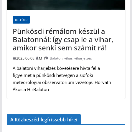
BELFÖLD
Pünkösdi rémálom készül a
Balatonnál: így csap le a vihar,
amikor senki sem számít rá!
2025.06.08.
MTI
Balaton
,
vihar
,
viharjelzés
A balatoni viharjelzés követésére hívta fel a
figyelmet a pünkösdi hétvégén a siófoki
meteorológiai obszervatórium vezetője. Horváth
Ákos a HírBalaton
A Közbeszéd legfrissebb hírei