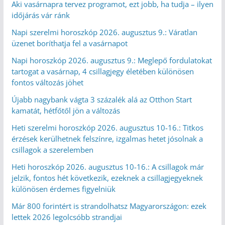
Aki vasárnapra tervez programot, ezt jobb, ha tudja – ilyen
időjárás vár ránk
Napi szerelmi horoszkóp 2026. augusztus 9.: Váratlan
üzenet boríthatja fel a vasárnapot
Napi horoszkóp 2026. augusztus 9.: Meglepő fordulatokat
tartogat a vasárnap, 4 csillagjegy életében különösen
fontos változás jöhet
Újabb nagybank vágta 3 százalék alá az Otthon Start
kamatát, hétfőtől jön a változás
Heti szerelmi horoszkóp 2026. augusztus 10-16.: Titkos
érzések kerülhetnek felszínre, izgalmas hetet jósolnak a
csillagok a szerelemben
Heti horoszkóp 2026. augusztus 10-16.: A csillagok már
jelzik, fontos hét következik, ezeknek a csillagjegyeknek
különösen érdemes figyelniük
Már 800 forintért is strandolhatsz Magyarországon: ezek
lettek 2026 legolcsóbb strandjai