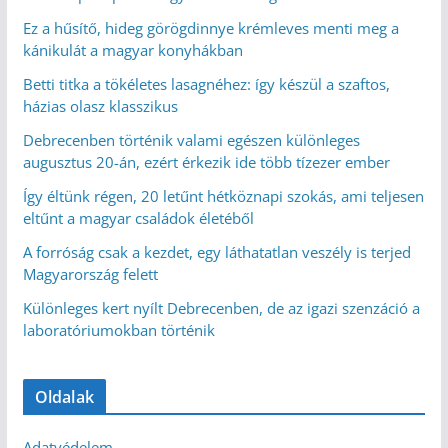
Ez a hűsítő, hideg görögdinnye krémleves menti meg a
kánikulát a magyar konyhákban
Betti titka a tökéletes lasagnéhez: így készül a szaftos,
házias olasz klasszikus
Debrecenben történik valami egészen különleges
augusztus 20-án, ezért érkezik ide több tízezer ember
Így éltünk régen, 20 letűnt hétköznapi szokás, ami teljesen
eltűnt a magyar családok életéből
A forróság csak a kezdet, egy láthatatlan veszély is terjed
Magyarország felett
Különleges kert nyílt Debrecenben, de az igazi szenzáció a
laboratóriumokban történik
Oldalak
Adatvédelem