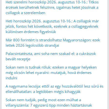
Heti szerelmi horoszkóp 2026. augusztus 10-16.: Titkos
érzések kerülhetnek felszínre, izgalmas hetet jósolnak a
csillagok a szerelemben
Heti horoszkóp 2026. augusztus 10-16.: A csillagok már
jelzik, fontos hét következik, ezeknek a csillagjegyeknek
különösen érdemes figyelniük
Már 800 forintért is strandolhatsz Magyarországon: ezek
lettek 2026 legolcsóbb strandjai
Palacsintatészta, ami soha nem szakad el: a cukrászok
bevált receptje
Sokan nem is tudnak róluk: ezeken a magyar helyeken
még olcsón lehet nyaralni: mutatjuk, hová érdemes
indulni
A nagymama lecsója: ettől az egy hozzávalótól lesz sűrű és
ellenállhatatlan: a legtöbben mégis kihagyják
Sokan nem tudják, pedig most ezen múlhat a
villanyszámla: 7 egyszerű tipp minden háztartásnak