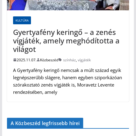
KULTÚRA
Gyertyafény keringő – a zenés
vígjáték, amely meghódította a
világot
2025.11.07.
Közbeszéd
színház
,
vígjáték
A Gyertyafény keringő nemcsak a múlt század egyik
legnépszerűbb slágere, hanem egyben sziporkázóan
szórakoztató zenés vígjáték is, Moravetz Levente
rendezésében, amely
A Közbeszéd legfrissebb hírei