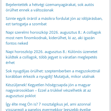
Bejelentették a hétvégi üzemanyagárakat, sok autós
örülhet ennek a változásnak
Szinte egyik óráról a másikra fordulat jön az időjárásban,
ezt tartogatja a szombat
Napi szerelmi horoszkóp 2026. augusztus 8.: A csillagok
most nem finomkodnak, kiderülhet, ki az, aki igazán
fontos neked
Napi horoszkóp 2026. augusztus 8.: Különös üzenetet
küldtek a csillagok, több jegyet is váratlan meglepetés
érhet
Sok nyugdíjas örülhet: szeptemberben a megszokottnál
korábban érkezik a nyugdíj! Mutatjuk, mikor utalnak
Készüljenek! Kegyetlen hőségcsapda jön a magyar
nagyvárosokban – Ezzel a trükkel vészelhetik át az
augusztusi poklot
Így élte meg Ön is? 7 nosztalgikus jel, ami azonnal
visszarepít a panelos gyermekkor legszebb éveibe