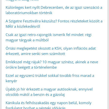
Különleges kert nyílt Debrecenben, de az igazi szenzáció a
laboratóriumokban történik
A Szigetre Fesztiválra készülsz? Fontos részleteket közölt a
MÁV a közlekedésről
Csak az igazi retro-rajongók ismerik fel mindet: régi
magyar tárgyak a múltból
Óriási meglepetést okozott a KSH, olyan inflációs adat
érkezett, amire senki sem számított
Emlékszel még rájuk? 10 magyar színész, akinek a neve
örökre beégett a történelembe
Ezzel az egyszerű trükkel sokkal tovább friss marad a
kenyér
Újabb jó hír érkezett a magyar autósoknak, ennyivel
olcsóbb mától a benzin és a gázolaj
Kánikula és felhőszakadás egy napon belül, komoly
fordulatot hozhat a pénteki időjárás