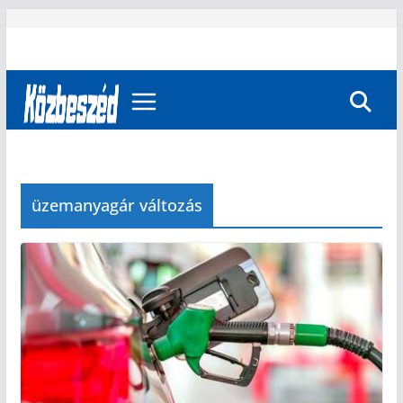
Skip
to
content
üzemanyagár változás