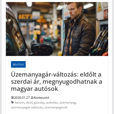
BELFÖLD
Üzemanyagár-változás: eldőlt a
szerdai ár, megnyugodhatnak a
magyar autósok
2026.01.27.
Közbeszéd
benzin
,
dízel
,
gázolaj
,
tankolás
,
üzemanyag
,
üzemanyagár változás
,
üzemanyagárak