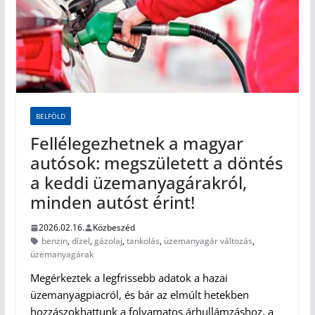
BELFÖLD
Fellélegezhetnek a magyar
autósok: megszületett a döntés
a keddi üzemanyagárakról,
minden autóst érint!
2026.02.16.
Közbeszéd
benzin
,
dízel
,
gázolaj
,
tankolás
,
üzemanyagár változás
,
üzemanyagárak
Megérkeztek a legfrissebb adatok a hazai
üzemanyagpiacról, és bár az elmúlt hetekben
hozzászokhattunk a folyamatos árhullámzáshoz, a