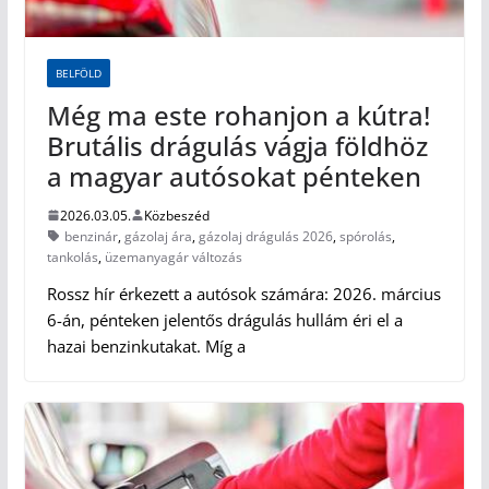
BELFÖLD
Még ma este rohanjon a kútra!
Brutális drágulás vágja földhöz
a magyar autósokat pénteken
2026.03.05.
Közbeszéd
benzinár
,
gázolaj ára
,
gázolaj drágulás 2026
,
spórolás
,
tankolás
,
üzemanyagár változás
Rossz hír érkezett a autósok számára: 2026. március
6-án, pénteken jelentős drágulás hullám éri el a
hazai benzinkutakat. Míg a