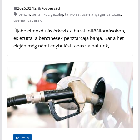
2026.02.12.
Közbeszéd
benzin
,
benzinkút
,
gázolaj
,
tankolás
,
üzemanyagár változás
,
üzemanyagárak
Újabb elmozdulás érkezik a hazai töltőállomásokon,
és ezúttal a benzinesek pénztárcája bánja. Bár a hét
elején még némi enyhülést tapasztalhattunk,
BELFÖLD