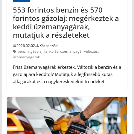
553 forintos benzin és 570
forintos gázolaj: megérkeztek a
keddi üzemanyagárak,
mutatjuk a részleteket
2026.02.02.
Közbeszéd
benzin
,
gázolaj
,
tankolás
,
üzemanyagár változás
,
üzemanyagárak
Friss üzemanyagárak érkeztek. Változik a benzin és a
gázolaj ára keddtől? Mutatjuk a legfrissebb kutas
átlagárakat és a nagykereskedelmi trendeket.