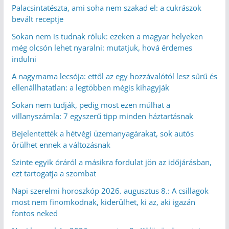
Palacsintatészta, ami soha nem szakad el: a cukrászok
bevált receptje
Sokan nem is tudnak róluk: ezeken a magyar helyeken
még olcsón lehet nyaralni: mutatjuk, hová érdemes
indulni
A nagymama lecsója: ettől az egy hozzávalótól lesz sűrű és
ellenállhatatlan: a legtöbben mégis kihagyják
Sokan nem tudják, pedig most ezen múlhat a
villanyszámla: 7 egyszerű tipp minden háztartásnak
Bejelentették a hétvégi üzemanyagárakat, sok autós
örülhet ennek a változásnak
Szinte egyik óráról a másikra fordulat jön az időjárásban,
ezt tartogatja a szombat
Napi szerelmi horoszkóp 2026. augusztus 8.: A csillagok
most nem finomkodnak, kiderülhet, ki az, aki igazán
fontos neked