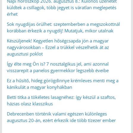
Napi horoszkóp 2026. augusztus 8.: Különös üzenetet
küldtek a csillagok, több jegyet is váratlan meglepetés
érhet
Sok nyugdíjas örülhet: szeptemberben a megszokottnál
korábban érkezik a nyugdíj! Mutatjuk, mikor utalnak
Készüljenek! Kegyetlen hőségcsapda jön a magyar
nagyvárosokban – Ezzel a trükkel vészelhetik át az
augusztusi poklot
Így élte meg Ön is? 7 nosztalgikus jel, ami azonnal
visszarepít a panelos gyermekkor legszebb éveibe
Ez a hűsítő, hideg görögdinnye krémleves menti meg a
kánikulát a magyar konyhákban
Betti titka a tökéletes lasagnéhez: így készül a szaftos,
házias olasz klasszikus
Debrecenben történik valami egészen különleges
augusztus 20-án, ezért érkezik ide több tízezer ember