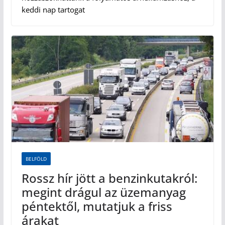
keddi nap tartogat
BELFÖLD
Rossz hír jött a benzinkutakról:
megint drágul az üzemanyag
péntektől, mutatjuk a friss
árakat