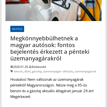
BELFÖLD
Megkönnyebbülhetnek a
magyar autósok: fontos
bejelentés érkezett a pénteki
üzemanyagárakról
2026.01.29.
Közbeszéd
benzin
,
dízel
,
gázolaj
,
üzemanyagár változás
,
üzemanyagárak
Hivatalos! Nem változnak az üzemanyagárak
péntektől Magyarországon. Nézze meg a 95-ös
benzin és a gázolaj aktuális átlagárait január 29-én!
Megérkezett