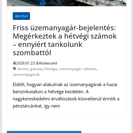
BELFÖLD
Friss üzemanyagár-bejelentés:
Megérkeztek a hétvégi számok
– ennyiért tankolunk
szombattól
2026.01.23.
Közbeszéd
benzin
,
gázolaj
,
hétvége
,
üzemanyagár változás
,
üzemanyagárak
Eldőlt, hogyan alakulnak az üzemanyagárak a hazai
benzinkutakon a hétvége kezdetén. A
nagykereskedelmi árváltozások közvetlenül érintik a
pénztárcánkat, így nem