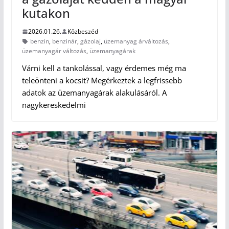
kutakon
2026.01.26.
Közbeszéd
benzin
,
benzinár
,
gázolaj
,
üzemanyag árváltozás
,
üzemanyagár változás
,
üzemanyagárak
Várni kell a tankolással, vagy érdemes még ma
teleönteni a kocsit? Megérkeztek a legfrissebb
adatok az üzemanyagárak alakulásáról. A
nagykereskedelmi