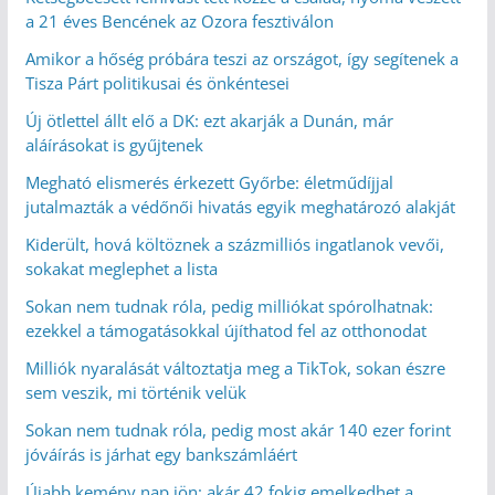
a 21 éves Bencének az Ozora fesztiválon
Amikor a hőség próbára teszi az országot, így segítenek a
Tisza Párt politikusai és önkéntesei
Új ötlettel állt elő a DK: ezt akarják a Dunán, már
aláírásokat is gyűjtenek
Megható elismerés érkezett Győrbe: életműdíjjal
jutalmazták a védőnői hivatás egyik meghatározó alakját
Kiderült, hová költöznek a százmilliós ingatlanok vevői,
sokakat meglephet a lista
Sokan nem tudnak róla, pedig milliókat spórolhatnak:
ezekkel a támogatásokkal újíthatod fel az otthonodat
Milliók nyaralását változtatja meg a TikTok, sokan észre
sem veszik, mi történik velük
Sokan nem tudnak róla, pedig most akár 140 ezer forint
jóváírás is járhat egy bankszámláért
Újabb kemény nap jön: akár 42 fokig emelkedhet a