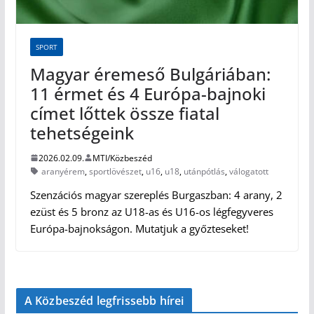
SPORT
Magyar éremeső Bulgáriában:
11 érmet és 4 Európa-bajnoki
címet lőttek össze fiatal
tehetségeink
2026.02.09.
MTI/Közbeszéd
aranyérem
,
sportlövészet
,
u16
,
u18
,
utánpótlás
,
válogatott
Szenzációs magyar szereplés Burgaszban: 4 arany, 2
ezüst és 5 bronz az U18-as és U16-os légfegyveres
Európa-bajnokságon. Mutatjuk a győzteseket!
A Közbeszéd legfrissebb hírei