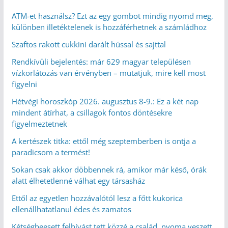
ATM-et használsz? Ezt az egy gombot mindig nyomd meg,
különben illetéktelenek is hozzáférhetnek a számládhoz
Szaftos rakott cukkini darált hússal és sajttal
Rendkívüli bejelentés: már 629 magyar településen
vízkorlátozás van érvényben – mutatjuk, mire kell most
figyelni
Hétvégi horoszkóp 2026. augusztus 8-9.: Ez a két nap
mindent átírhat, a csillagok fontos döntésekre
figyelmeztetnek
A kertészek titka: ettől még szeptemberben is ontja a
paradicsom a termést!
Sokan csak akkor döbbennek rá, amikor már késő, órák
alatt élhetetlenné válhat egy társasház
Ettől az egyetlen hozzávalótól lesz a főtt kukorica
ellenállhatatlanul édes és zamatos
Kétségbeesett felhívást tett közzé a család, nyoma veszett