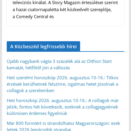
televíziós kínálat. A Story Magazin értesülései szerint
a hazai csatornapaletta két közkedvelt szereplője,
a Comedy Central és
A Közbeszéd legfrissebb hírei
Újabb nagybank vágta 3 százalék alá az Otthon Start
kamatát, hétfőtől jön a változás
Heti szerelmi horoszkóp 2026. augusztus 10-16.: Titkos
érzések kerülhetnek felszínre, izgalmas hetet jósolnak a
csillagok a szerelemben
Heti horoszkóp 2026. augusztus 10-16.: A csillagok már
jelzik, fontos hét következik, ezeknek a csillagjegyeknek
különösen érdemes figyelniük
Már 800 forintért is strandolhatsz Magyarországon: ezek
lettek 2026 legolcsóbb strandjai