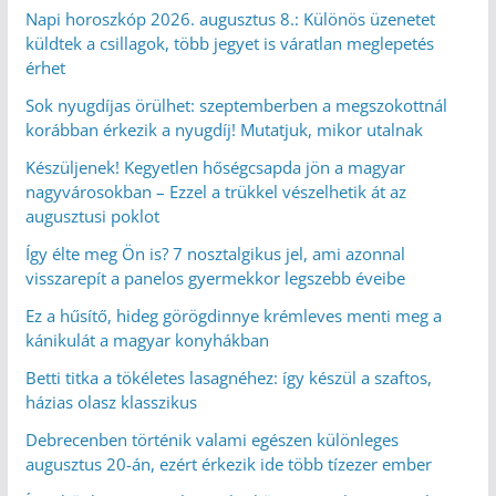
Napi horoszkóp 2026. augusztus 8.: Különös üzenetet
küldtek a csillagok, több jegyet is váratlan meglepetés
érhet
Sok nyugdíjas örülhet: szeptemberben a megszokottnál
korábban érkezik a nyugdíj! Mutatjuk, mikor utalnak
Készüljenek! Kegyetlen hőségcsapda jön a magyar
nagyvárosokban – Ezzel a trükkel vészelhetik át az
augusztusi poklot
Így élte meg Ön is? 7 nosztalgikus jel, ami azonnal
visszarepít a panelos gyermekkor legszebb éveibe
Ez a hűsítő, hideg görögdinnye krémleves menti meg a
kánikulát a magyar konyhákban
Betti titka a tökéletes lasagnéhez: így készül a szaftos,
házias olasz klasszikus
Debrecenben történik valami egészen különleges
augusztus 20-án, ezért érkezik ide több tízezer ember