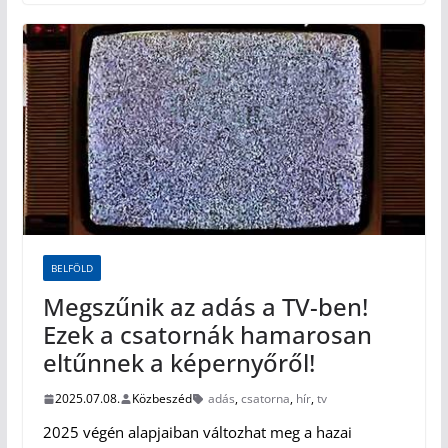
BELFÖLD
Megszűnik az adás a TV-ben!
Ezek a csatornák hamarosan
eltűnnek a képernyőről!
2025.07.08.
Közbeszéd
adás
,
csatorna
,
hír
,
tv
2025 végén alapjaiban változhat meg a hazai