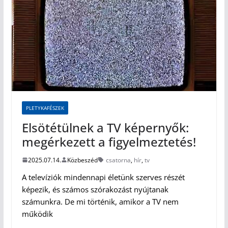
PLETYKAFÉSZEK
Elsötétülnek a TV képernyők:
megérkezett a figyelmeztetés!
2025.07.14.
Közbeszéd
csatorna
,
hír
,
tv
A televíziók mindennapi életünk szerves részét
képezik, és számos szórakozást nyújtanak
számunkra. De mi történik, amikor a TV nem
működik