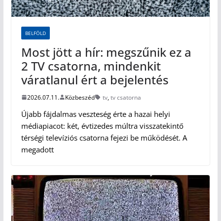
BELFÖLD
Most jött a hír: megszűnik ez a
2 TV csatorna, mindenkit
váratlanul ért a bejelentés
2026.07.11.
Közbeszéd
tv
,
tv csatorna
Újabb fájdalmas veszteség érte a hazai helyi
médiapiacot: két, évtizedes múltra visszatekintő
térségi televíziós csatorna fejezi be működését. A
megadott