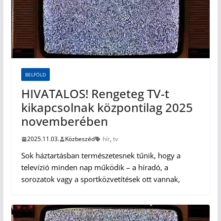
BELFÖLD
HIVATALOS! Rengeteg TV-t
kikapcsolnak központilag 2025
novemberében
2025.11.03.
Közbeszéd
hír
,
tv
Sok háztartásban természetesnek tűnik, hogy a
televízió minden nap működik – a híradó, a
sorozatok vagy a sportközvetítések ott vannak,