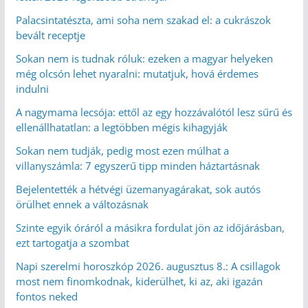
Palacsintatészta, ami soha nem szakad el: a cukrászok
bevált receptje
Sokan nem is tudnak róluk: ezeken a magyar helyeken
még olcsón lehet nyaralni: mutatjuk, hová érdemes
indulni
A nagymama lecsója: ettől az egy hozzávalótól lesz sűrű és
ellenállhatatlan: a legtöbben mégis kihagyják
Sokan nem tudják, pedig most ezen múlhat a
villanyszámla: 7 egyszerű tipp minden háztartásnak
Bejelentették a hétvégi üzemanyagárakat, sok autós
örülhet ennek a változásnak
Szinte egyik óráról a másikra fordulat jön az időjárásban,
ezt tartogatja a szombat
Napi szerelmi horoszkóp 2026. augusztus 8.: A csillagok
most nem finomkodnak, kiderülhet, ki az, aki igazán
fontos neked