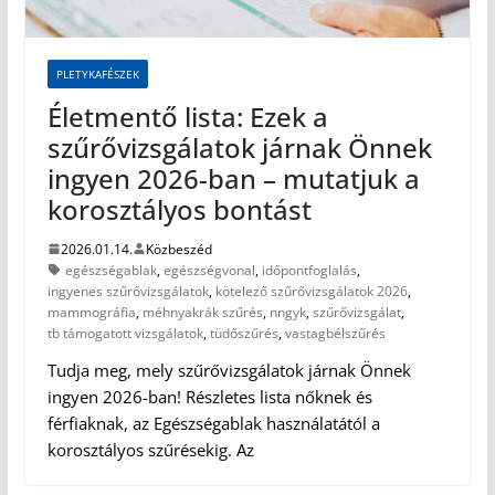
PLETYKAFÉSZEK
Életmentő lista: Ezek a
szűrővizsgálatok járnak Önnek
ingyen 2026-ban – mutatjuk a
korosztályos bontást
2026.01.14.
Közbeszéd
egészségablak
,
egészségvonal
,
időpontfoglalás
,
ingyenes szűrővizsgálatok
,
kötelező szűrővizsgálatok 2026
,
mammográfia
,
méhnyakrák szűrés
,
nngyk
,
szűrővizsgálat
,
tb támogatott vizsgálatok
,
tüdőszűrés
,
vastagbélszűrés
Tudja meg, mely szűrővizsgálatok járnak Önnek
ingyen 2026-ban! Részletes lista nőknek és
férfiaknak, az Egészségablak használatától a
korosztályos szűrésekig. Az