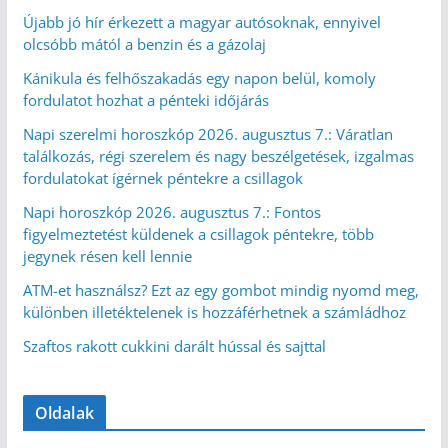
Újabb jó hír érkezett a magyar autósoknak, ennyivel
olcsóbb mától a benzin és a gázolaj
Kánikula és felhőszakadás egy napon belül, komoly
fordulatot hozhat a pénteki időjárás
Napi szerelmi horoszkóp 2026. augusztus 7.: Váratlan
találkozás, régi szerelem és nagy beszélgetések, izgalmas
fordulatokat ígérnek péntekre a csillagok
Napi horoszkóp 2026. augusztus 7.: Fontos
figyelmeztetést küldenek a csillagok péntekre, több
jegynek résen kell lennie
ATM-et használsz? Ezt az egy gombot mindig nyomd meg,
különben illetéktelenek is hozzáférhetnek a számládhoz
Szaftos rakott cukkini darált hússal és sajttal
Oldalak