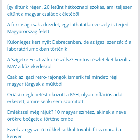
Így éltünk régen, 20 letűnt hétköznapi szokás, ami teljesen
eltűnt a magyar családok életéből
A forróság csak a kezdet, egy láthatatlan veszély is terjed
Magyarország felett
Különleges kert nyílt Debrecenben, de az igazi szenzáció a
laboratóriumokban történik
A Szigetre Fesztiválra készülsz? Fontos részleteket közölt a
MÁV a közlekedésről
Csak az igazi retro-rajongók ismerik fel mindet: régi
magyar tárgyak a múltból
Óriási meglepetést okozott a KSH, olyan inflációs adat
érkezett, amire senki sem számított
Emlékszel még rájuk? 10 magyar színész, akinek a neve
örökre beégett a történelembe
Ezzel az egyszerű trükkel sokkal tovább friss marad a
kenyér