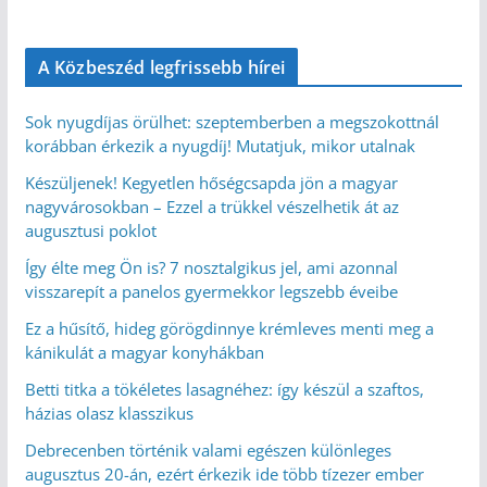
A Közbeszéd legfrissebb hírei
Sok nyugdíjas örülhet: szeptemberben a megszokottnál
korábban érkezik a nyugdíj! Mutatjuk, mikor utalnak
Készüljenek! Kegyetlen hőségcsapda jön a magyar
nagyvárosokban – Ezzel a trükkel vészelhetik át az
augusztusi poklot
Így élte meg Ön is? 7 nosztalgikus jel, ami azonnal
visszarepít a panelos gyermekkor legszebb éveibe
Ez a hűsítő, hideg görögdinnye krémleves menti meg a
kánikulát a magyar konyhákban
Betti titka a tökéletes lasagnéhez: így készül a szaftos,
házias olasz klasszikus
Debrecenben történik valami egészen különleges
augusztus 20-án, ezért érkezik ide több tízezer ember