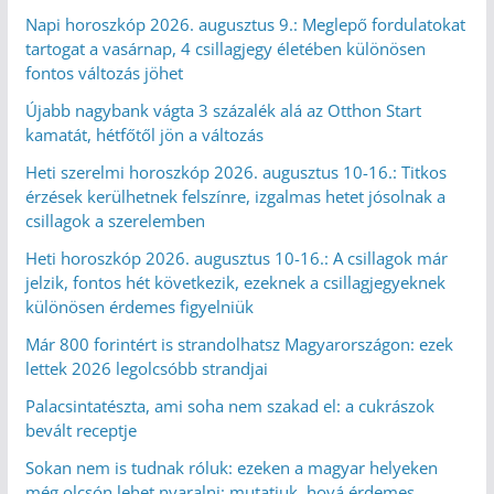
Napi horoszkóp 2026. augusztus 9.: Meglepő fordulatokat
tartogat a vasárnap, 4 csillagjegy életében különösen
fontos változás jöhet
Újabb nagybank vágta 3 százalék alá az Otthon Start
kamatát, hétfőtől jön a változás
Heti szerelmi horoszkóp 2026. augusztus 10-16.: Titkos
érzések kerülhetnek felszínre, izgalmas hetet jósolnak a
csillagok a szerelemben
Heti horoszkóp 2026. augusztus 10-16.: A csillagok már
jelzik, fontos hét következik, ezeknek a csillagjegyeknek
különösen érdemes figyelniük
Már 800 forintért is strandolhatsz Magyarországon: ezek
lettek 2026 legolcsóbb strandjai
Palacsintatészta, ami soha nem szakad el: a cukrászok
bevált receptje
Sokan nem is tudnak róluk: ezeken a magyar helyeken
még olcsón lehet nyaralni: mutatjuk, hová érdemes