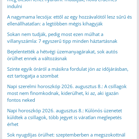
indulni
A nagymama lecsója: ettől az egy hozzávalótól lesz sűrű és
ellenállhatatlan: a legtöbben mégis kihagyják
Sokan nem tudják, pedig most ezen múlhat a
villanyszámla: 7 egyszerű tipp minden háztartásnak
Bejelentették a hétvégi üzemanyagárakat, sok autós
örülhet ennek a változásnak
Szinte egyik óráról a másikra fordulat jön az időjárásban,
ezt tartogatja a szombat
Napi szerelmi horoszkóp 2026. augusztus 8.: A csillagok
most nem finomkodnak, kiderülhet, ki az, aki igazán
fontos neked
Napi horoszkóp 2026. augusztus 8.: Különös üzenetet
küldtek a csillagok, több jegyet is váratlan meglepetés
érhet
Sok nyugdíjas örülhet: szeptemberben a megszokottnál