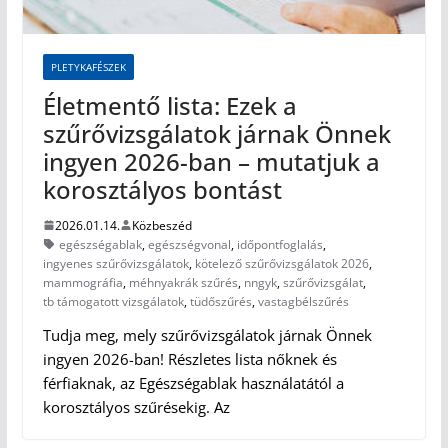
PLETYKAFÉSZEK
Életmentő lista: Ezek a
szűrővizsgálatok járnak Önnek
ingyen 2026-ban – mutatjuk a
korosztályos bontást
2026.01.14.
Közbeszéd
egészségablak
,
egészségvonal
,
időpontfoglalás
,
ingyenes szűrővizsgálatok
,
kötelező szűrővizsgálatok 2026
,
mammográfia
,
méhnyakrák szűrés
,
nngyk
,
szűrővizsgálat
,
tb támogatott vizsgálatok
,
tüdőszűrés
,
vastagbélszűrés
Tudja meg, mely szűrővizsgálatok járnak Önnek
ingyen 2026-ban! Részletes lista nőknek és
férfiaknak, az Egészségablak használatától a
korosztályos szűrésekig. Az