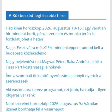
A Közbeszéd legfrissebb hírei
Heti kínai horoszkóp 2026. augusztus 10-16.: Egy váratlan
hír mindent borít, pénz, szerelem és munka terén is
fordulat jöhet a héten
Sziget Fesztiválra mész? Ezt mindenképpen tudnod kell a
budapesti közlekedésről
Nagy bejelentést tett Magyar Péter, Baka Andrást jelöli a
Tisza Párt köztársasági elnöknek
Íme a szombati ötöslottó nyerőszámai, ennyit nyertek a
szerencsések
Aki vasárnapra tervez programot, ezt jobb, ha tudja – ilyen
időjárás vár ránk
Napi szerelmi horoszkóp 2026. augusztus 9.: Váratlan
üzenet boríthatja fel a vasárnapot