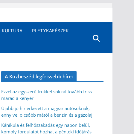
KULTÚRA
PLETYKAFÉSZEK
A Közbeszéd legfrissebb hírei
Ezzel az egyszerű trükkel sokkal tovább friss
marad a kenyér
Újabb jó hír érkezett a magyar autósoknak,
ennyivel olcsóbb mától a benzin és a gázolaj
Kánikula és felhőszakadás egy napon belül,
komoly fordulatot hozhat a pénteki időjárás