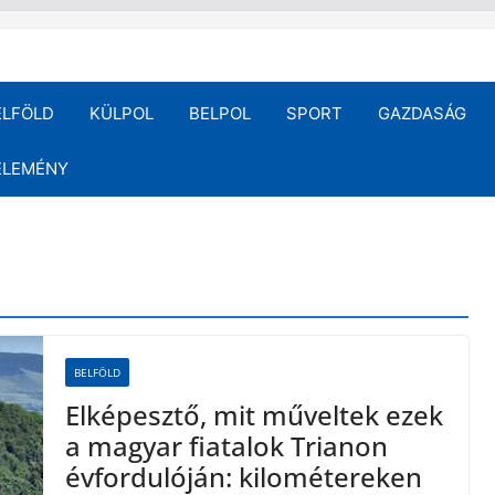
ELFÖLD
KÜLPOL
BELPOL
SPORT
GAZDASÁG
ÉLEMÉNY
BELFÖLD
Elképesztő, mit műveltek ezek
a magyar fiatalok Trianon
évfordulóján: kilométereken