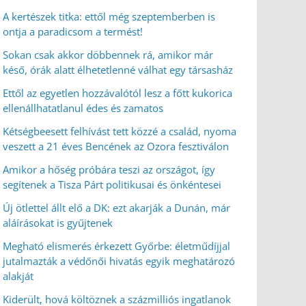
A kertészek titka: ettől még szeptemberben is
ontja a paradicsom a termést!
Sokan csak akkor döbbennek rá, amikor már
késő, órák alatt élhetetlenné válhat egy társasház
Ettől az egyetlen hozzávalótól lesz a főtt kukorica
ellenállhatatlanul édes és zamatos
Kétségbeesett felhívást tett közzé a család, nyoma
veszett a 21 éves Bencének az Ozora fesztiválon
Amikor a hőség próbára teszi az országot, így
segítenek a Tisza Párt politikusai és önkéntesei
Új ötlettel állt elő a DK: ezt akarják a Dunán, már
aláírásokat is gyűjtenek
Megható elismerés érkezett Győrbe: életműdíjjal
jutalmazták a védőnői hivatás egyik meghatározó
alakját
Kiderült, hová költöznek a százmilliós ingatlanok