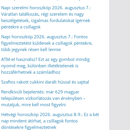
Napi szerelmi horoszkóp 2026. augusztus 7.:
Váratlan találkozás, régi szerelem és nagy
beszélgetések, izgalmas fordulatokat ígérnek
péntekre a csillagok
Napi horoszkóp 2026. augusztus 7.: Fontos
figyelmeztetést küldenek a csillagok péntekre,
több jegynek résen kell lennie
ATM-et használsz? Ezt az egy gombot mindig
nyomd meg, különben illetéktelenek is
hozzáférhetnek a számládhoz
Szaftos rakott cukkini darált hússal és sajttal
Rendkívüli bejelentés: már 629 magyar
településen vízkorlátozás van érvényben –
mutatjuk, mire kell most figyelni
Hétvégi horoszkóp 2026. augusztus 8-9.: Ez a két
nap mindent átírhat, a csillagok fontos
döntésekre figyelmeztetnek