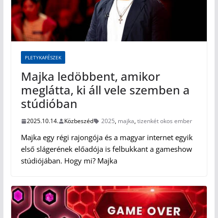
PLETYKAFÉSZEK
Majka ledöbbent, amikor
meglátta, ki áll vele szemben a
stúdióban
2025.10.14.
Közbeszéd
2025
,
majka
,
tizenkét okos ember
Majka egy régi rajongója és a magyar internet egyik
első slágerének előadója is felbukkant a gameshow
stúdiójában. Hogy mi? Majka