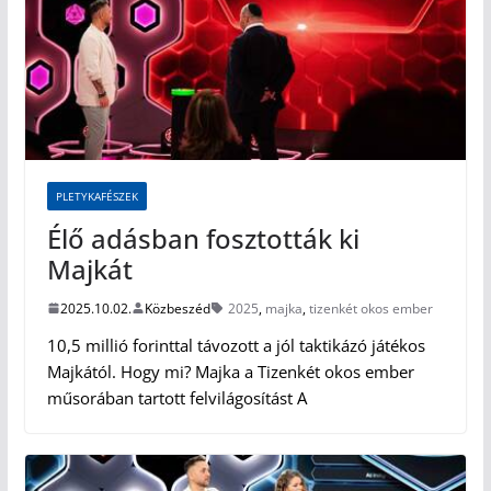
PLETYKAFÉSZEK
Élő adásban fosztották ki
Majkát
2025.10.02.
Közbeszéd
2025
,
majka
,
tizenkét okos ember
10,5 millió forinttal távozott a jól taktikázó játékos
Majkától. Hogy mi? Majka a Tizenkét okos ember
műsorában tartott felvilágosítást A