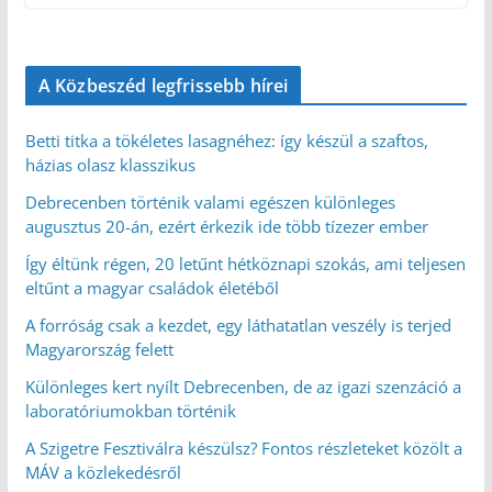
A Közbeszéd legfrissebb hírei
Betti titka a tökéletes lasagnéhez: így készül a szaftos,
házias olasz klasszikus
Debrecenben történik valami egészen különleges
augusztus 20-án, ezért érkezik ide több tízezer ember
Így éltünk régen, 20 letűnt hétköznapi szokás, ami teljesen
eltűnt a magyar családok életéből
A forróság csak a kezdet, egy láthatatlan veszély is terjed
Magyarország felett
Különleges kert nyílt Debrecenben, de az igazi szenzáció a
laboratóriumokban történik
A Szigetre Fesztiválra készülsz? Fontos részleteket közölt a
MÁV a közlekedésről