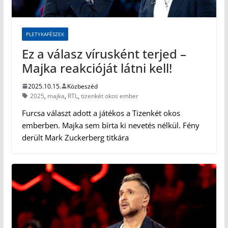
PLETYKAFÉSZEK
Ez a válasz vírusként terjed –
Majka reakcióját látni kell!
2025.10.15.
Közbeszéd
2025
,
majka
,
RTL
,
tizenkét okos ember
Furcsa választ adott a játékos a Tizenkét okos
emberben. Majka sem bírta ki nevetés nélkül. Fény
derült Mark Zuckerberg titkára