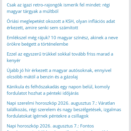
Csak az igazi retro-rajongók ismerik fel mindet: régi
magyar tárgyak a múltból
Óriási meglepetést okozott a KSH, olyan inflációs adat
érkezett, amire senki sem számított
Emlékszel még rájuk? 10 magyar színész, akinek a neve
örökre beégett a történelembe
Ezzel az egyszerű trükkel sokkal tovább friss marad a
kenyér
Újabb jó hír érkezett a magyar autósoknak, ennyivel
olcsóbb mától a benzin és a gázolaj
Kánikula és felhőszakadás egy napon belül, komoly
fordulatot hozhat a pénteki időjárás
Napi szerelmi horoszkóp 2026. augusztus 7.: Váratlan
találkozás, régi szerelem és nagy beszélgetések, izgalmas
fordulatokat ígérnek péntekre a csillagok
Napi horoszkóp 2026. augusztus 7.: Fontos