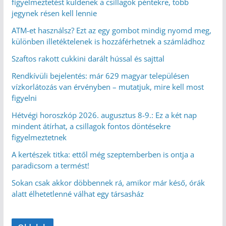
figyelmeztetést küldenek a csillagok péntekre, több
jegynek résen kell lennie
ATM-et használsz? Ezt az egy gombot mindig nyomd meg,
különben illetéktelenek is hozzáférhetnek a számládhoz
Szaftos rakott cukkini darált hússal és sajttal
Rendkívüli bejelentés: már 629 magyar településen
vízkorlátozás van érvényben – mutatjuk, mire kell most
figyelni
Hétvégi horoszkóp 2026. augusztus 8-9.: Ez a két nap
mindent átírhat, a csillagok fontos döntésekre
figyelmeztetnek
A kertészek titka: ettől még szeptemberben is ontja a
paradicsom a termést!
Sokan csak akkor döbbennek rá, amikor már késő, órák
alatt élhetetlenné válhat egy társasház