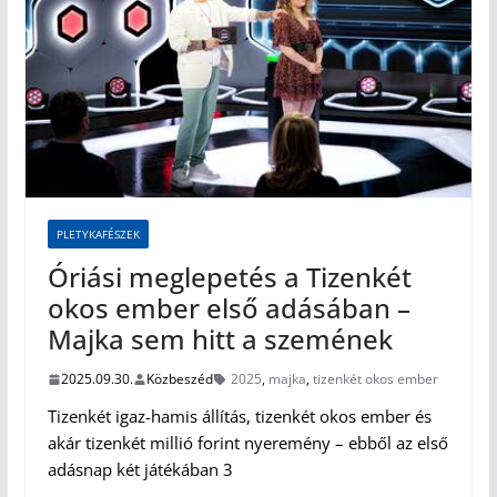
PLETYKAFÉSZEK
Óriási meglepetés a Tizenkét
okos ember első adásában –
Majka sem hitt a szemének
2025.09.30.
Közbeszéd
2025
,
majka
,
tizenkét okos ember
Tizenkét igaz-hamis állítás, tizenkét okos ember és
akár tizenkét millió forint nyeremény – ebből az első
adásnap két játékában 3