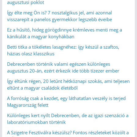
augusztusi poklot
Így élte meg Ön is? 7 nosztalgikus jel, ami azonnal
visszarepít a panelos gyermekkor legszebb éveibe
Ez a hűsítő, hideg görögdinnye krémleves menti meg a
kánikulát a magyar konyhákban
Betti titka a tökéletes lasagnéhez: így készül a szaftos,
házias olasz klasszikus
Debrecenben történik valami egészen különleges
augusztus 20-án, ezért érkezik ide több tízezer ember
Így éltünk régen, 20 letűnt hétköznapi szokás, ami teljesen
eltűnt a magyar családok életéből
A forróság csak a kezdet, egy láthatatlan veszély is terjed
Magyarország felett
Különleges kert nyílt Debrecenben, de az igazi szenzáció a
laboratóriumokban történik
A Szigetre Fesztiválra készülsz? Fontos részleteket közölt a