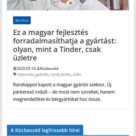
BELFÖLD
Ez a magyar fejlesztés
forradalmasíthatja a gyártást:
olyan, mint a Tinder, csak
üzletre
2025.05.14.
Közbeszéd
fejlesztés
,
gyártás
,
randi
,
tinder
,
üzlet
Randiappot kapott a magyar gyártói szektor. Új
párkereső indult – de most nem szíveket, hanem
megrendelőket és bérgyártókat hoz össze.
A Közbeszéd legfrissebb hírei