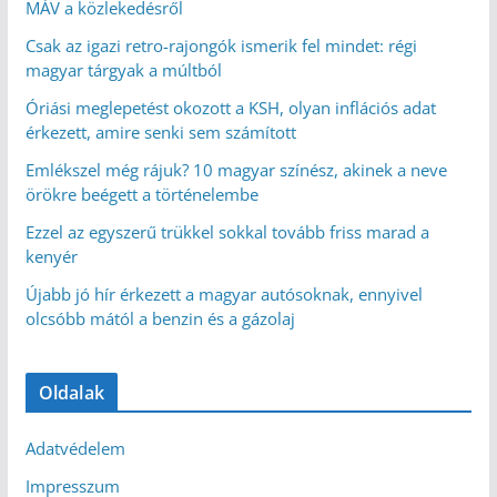
MÁV a közlekedésről
Csak az igazi retro-rajongók ismerik fel mindet: régi
magyar tárgyak a múltból
Óriási meglepetést okozott a KSH, olyan inflációs adat
érkezett, amire senki sem számított
Emlékszel még rájuk? 10 magyar színész, akinek a neve
örökre beégett a történelembe
Ezzel az egyszerű trükkel sokkal tovább friss marad a
kenyér
Újabb jó hír érkezett a magyar autósoknak, ennyivel
olcsóbb mától a benzin és a gázolaj
Oldalak
Adatvédelem
Impresszum