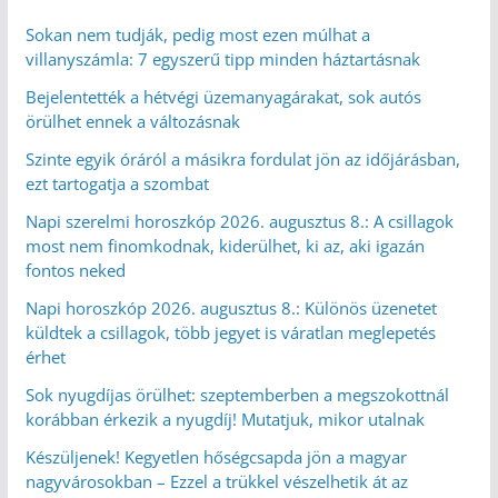
Sokan nem tudják, pedig most ezen múlhat a
villanyszámla: 7 egyszerű tipp minden háztartásnak
Bejelentették a hétvégi üzemanyagárakat, sok autós
örülhet ennek a változásnak
Szinte egyik óráról a másikra fordulat jön az időjárásban,
ezt tartogatja a szombat
Napi szerelmi horoszkóp 2026. augusztus 8.: A csillagok
most nem finomkodnak, kiderülhet, ki az, aki igazán
fontos neked
Napi horoszkóp 2026. augusztus 8.: Különös üzenetet
küldtek a csillagok, több jegyet is váratlan meglepetés
érhet
Sok nyugdíjas örülhet: szeptemberben a megszokottnál
korábban érkezik a nyugdíj! Mutatjuk, mikor utalnak
Készüljenek! Kegyetlen hőségcsapda jön a magyar
nagyvárosokban – Ezzel a trükkel vészelhetik át az