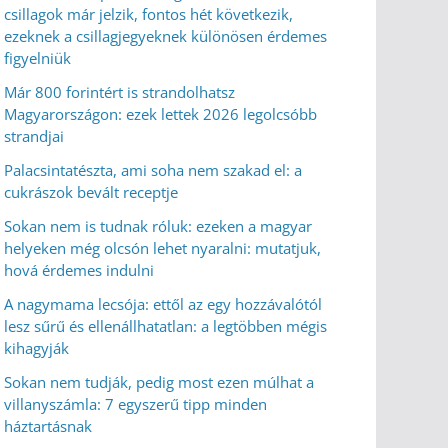
csillagok már jelzik, fontos hét következik,
ezeknek a csillagjegyeknek különösen érdemes
figyelniük
Már 800 forintért is strandolhatsz
Magyarországon: ezek lettek 2026 legolcsóbb
strandjai
Palacsintatészta, ami soha nem szakad el: a
cukrászok bevált receptje
Sokan nem is tudnak róluk: ezeken a magyar
helyeken még olcsón lehet nyaralni: mutatjuk,
hová érdemes indulni
A nagymama lecsója: ettől az egy hozzávalótól
lesz sűrű és ellenállhatatlan: a legtöbben mégis
kihagyják
Sokan nem tudják, pedig most ezen múlhat a
villanyszámla: 7 egyszerű tipp minden
háztartásnak