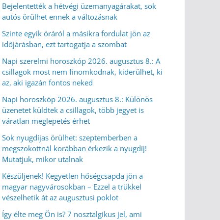
Bejelentették a hétvégi üzemanyagárakat, sok
autós örülhet ennek a változásnak
Szinte egyik óráról a másikra fordulat jön az
időjárásban, ezt tartogatja a szombat
Napi szerelmi horoszkóp 2026. augusztus 8.: A
csillagok most nem finomkodnak, kiderülhet, ki
az, aki igazán fontos neked
Napi horoszkóp 2026. augusztus 8.: Különös
üzenetet küldtek a csillagok, több jegyet is
váratlan meglepetés érhet
Sok nyugdíjas örülhet: szeptemberben a
megszokottnál korábban érkezik a nyugdíj!
Mutatjuk, mikor utalnak
Készüljenek! Kegyetlen hőségcsapda jön a
magyar nagyvárosokban – Ezzel a trükkel
vészelhetik át az augusztusi poklot
Így élte meg Ön is? 7 nosztalgikus jel, ami