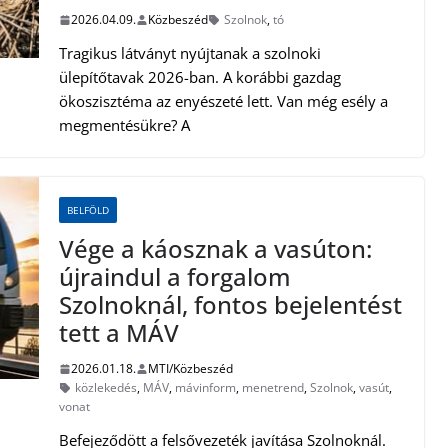
2026.04.09.
Közbeszéd
Szolnok
,
tó
Tragikus látványt nyújtanak a szolnoki
ülepítőtavak 2026-ban. A korábbi gazdag
ökoszisztéma az enyészeté lett. Van még esély a
megmentésükre? A
BELFÖLD
Vége a káosznak a vasúton:
újraindul a forgalom
Szolnoknál, fontos bejelentést
tett a MÁV
2026.01.18.
MTI/Közbeszéd
közlekedés
,
MÁV
,
mávinform
,
menetrend
,
Szolnok
,
vasút
,
vonat
Befejeződött a felsővezeték javítása Szolnoknál.