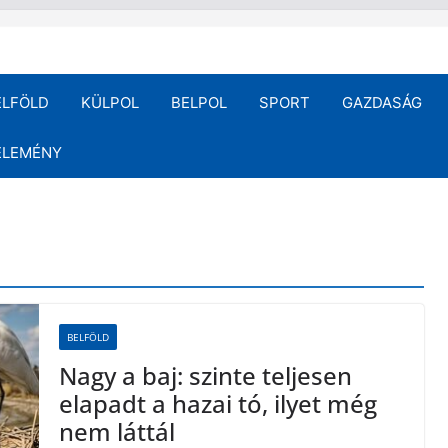
ELFÖLD
KÜLPOL
BELPOL
SPORT
GAZDASÁG
ÉLEMÉNY
BELFÖLD
Nagy a baj: szinte teljesen
elapadt a hazai tó, ilyet még
nem láttál