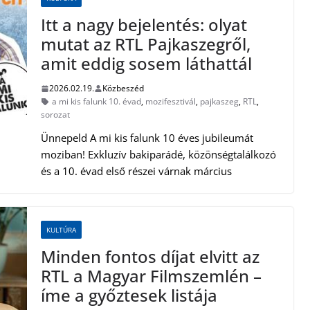
Itt a nagy bejelentés: olyat
mutat az RTL Pajkaszegről,
amit eddig sosem láthattál
2026.02.19.
Közbeszéd
a mi kis falunk 10. évad
,
mozifesztivál
,
pajkaszeg
,
RTL
,
sorozat
Ünnepeld A mi kis falunk 10 éves jubileumát
moziban! Exkluzív bakiparádé, közönségtalálkozó
és a 10. évad első részei várnak március
KULTÚRA
Minden fontos díjat elvitt az
RTL a Magyar Filmszemlén –
íme a győztesek listája