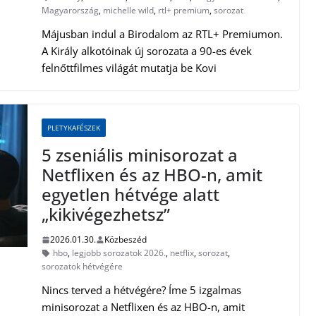
Magyarország
,
michelle wild
,
rtl+ premium
,
sorozat
Májusban indul a Birodalom az RTL+ Premiumon.
A Király alkotóinak új sorozata a 90-es évek
felnőttfilmes világát mutatja be Kovi
PLETYKAFÉSZEK
5 zseniális minisorozat a
Netflixen és az HBO-n, amit
egyetlen hétvége alatt
„kikivégezhetsz”
2026.01.30.
Közbeszéd
hbo
,
legjobb sorozatok 2026.
,
netflix
,
sorozat
,
sorozatok hétvégére
Nincs terved a hétvégére? Íme 5 izgalmas
minisorozat a Netflixen és az HBO-n, amit