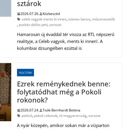
sztárok
2026.07.26.
Közbeszéd
celeb vagyok ments ki innen
,
istenes bence
,
műsorvezetők
,
puskás-dallos peti
,
sorozat
Hamarosan új évaddal tér vissza az RTL népszerű
realityje, a Celeb vagyok, ments ki innen!. A
kolumbiai dzsungelben ezúttal is
KULTÚRA
Ezrek reménykednek benne:
folytatódhat még a Pokoli
rokonok?
2026.07.24.
Toók-Bernhardt Bettina
petíció
,
pokoli rokonok
,
rtl magyarország
,
sorozat
A nyár közepén, amikor sokan már a vízparton