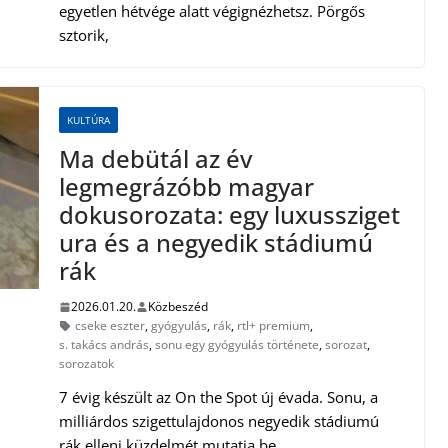
egyetlen hétvége alatt végignézhetsz. Pörgős
sztorik,
KULTÚRA
Ma debütál az év
legmegrázóbb magyar
dokusorozata: egy luxussziget
ura és a negyedik stádiumú
rák
2026.01.20.
Közbeszéd
cseke eszter
,
gyógyulás
,
rák
,
rtl+ premium
,
s. takács andrás
,
sonu egy gyógyulás története
,
sorozat
,
sorozatok
7 évig készült az On the Spot új évada. Sonu, a
milliárdos szigettulajdonos negyedik stádiumú
rák elleni küzdelmét mutatja be