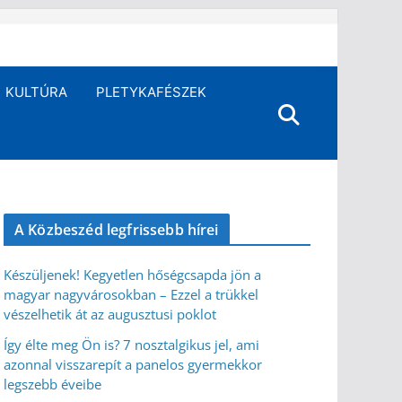
KULTÚRA
PLETYKAFÉSZEK
A Közbeszéd legfrissebb hírei
Készüljenek! Kegyetlen hőségcsapda jön a
magyar nagyvárosokban – Ezzel a trükkel
vészelhetik át az augusztusi poklot
Így élte meg Ön is? 7 nosztalgikus jel, ami
azonnal visszarepít a panelos gyermekkor
legszebb éveibe