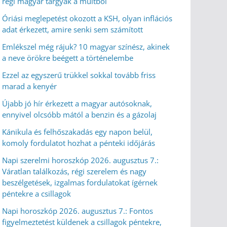
régi magyar tárgyak a múltból
Óriási meglepetést okozott a KSH, olyan inflációs
adat érkezett, amire senki sem számított
Emlékszel még rájuk? 10 magyar színész, akinek
a neve örökre beégett a történelembe
Ezzel az egyszerű trükkel sokkal tovább friss
marad a kenyér
Újabb jó hír érkezett a magyar autósoknak,
ennyivel olcsóbb mától a benzin és a gázolaj
Kánikula és felhőszakadás egy napon belül,
komoly fordulatot hozhat a pénteki időjárás
Napi szerelmi horoszkóp 2026. augusztus 7.:
Váratlan találkozás, régi szerelem és nagy
beszélgetések, izgalmas fordulatokat ígérnek
péntekre a csillagok
Napi horoszkóp 2026. augusztus 7.: Fontos
figyelmeztetést küldenek a csillagok péntekre,