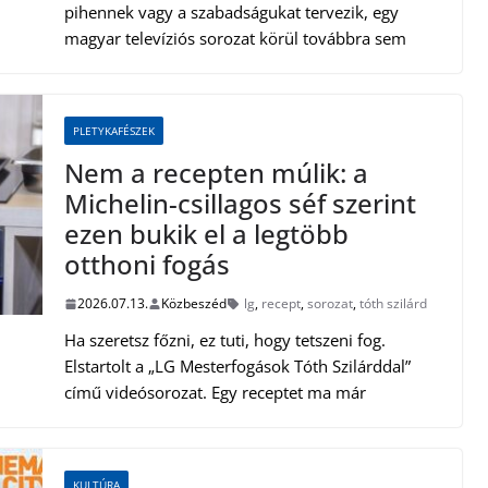
pihennek vagy a szabadságukat tervezik, egy
magyar televíziós sorozat körül továbbra sem
PLETYKAFÉSZEK
Nem a recepten múlik: a
Michelin-csillagos séf szerint
ezen bukik el a legtöbb
otthoni fogás
2026.07.13.
Közbeszéd
lg
,
recept
,
sorozat
,
tóth szilárd
Ha szeretsz főzni, ez tuti, hogy tetszeni fog.
Elstartolt a „LG Mesterfogások Tóth Szilárddal”
című videósorozat. Egy receptet ma már
KULTÚRA