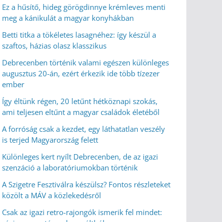
Ez a hűsítő, hideg görögdinnye krémleves menti
meg a kánikulát a magyar konyhákban
Betti titka a tökéletes lasagnéhez: így készül a
szaftos, házias olasz klasszikus
Debrecenben történik valami egészen különleges
augusztus 20-án, ezért érkezik ide több tízezer
ember
Így éltünk régen, 20 letűnt hétköznapi szokás,
ami teljesen eltűnt a magyar családok életéből
A forróság csak a kezdet, egy láthatatlan veszély
is terjed Magyarország felett
Különleges kert nyílt Debrecenben, de az igazi
szenzáció a laboratóriumokban történik
A Szigetre Fesztiválra készülsz? Fontos részleteket
közölt a MÁV a közlekedésről
Csak az igazi retro-rajongók ismerik fel mindet: