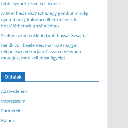
több jegynek résen kell lennie
ATM-et használsz? Ezt az egy gombot mindig
nyomd meg, különben illetéktelenek is
hozzáférhetnek a számládhoz
Szaftos rakott cukkini darált hússal és sajttal
Rendkívüli bejelentés: már 629 magyar
településen vízkorlátozás van érvényben –
mutatjuk, mire kell most figyelni
Oldalak
Adatvédelem
Impresszum
Partnerek
Rólunk