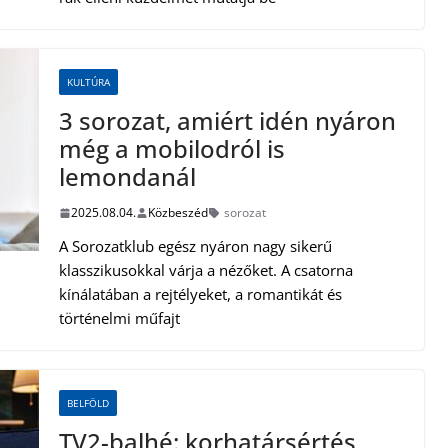
KULTÚRA
3 sorozat, amiért idén nyáron
még a mobilodról is
lemondanál
2025.08.04.
Közbeszéd
sorozat
A Sorozatklub egész nyáron nagy sikerű
klasszikusokkal várja a nézőket. A csatorna
kínálatában a rejtélyeket, a romantikát és
történelmi műfajt
BELFÖLD
TV2-balhé: korhatársértés,