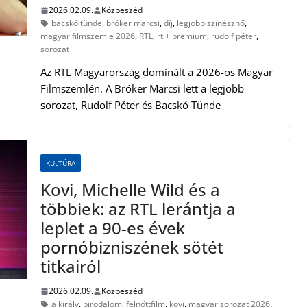
2026.02.09.
Közbeszéd
bacskó tünde
,
bróker marcsi
,
díj
,
legjobb színésznő
,
magyar filmszemle 2026
,
RTL
,
rtl+ premium
,
rudolf péter
,
sorozat
Az RTL Magyarország dominált a 2026-os Magyar
Filmszemlén. A Bróker Marcsi lett a legjobb
sorozat, Rudolf Péter és Bacskó Tünde
KULTÚRA
Kovi, Michelle Wild és a
többiek: az RTL lerántja a
leplet a 90-es évek
pornóbizniszének sötét
titkairól
2026.02.09.
Közbeszéd
a király
,
birodalom
,
felnőttfilm
,
kovi
,
magyar sorozat 2026
,