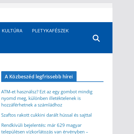
KULTÚRA
PLETYKAFÉSZEK
A Közbeszéd legfrissebb hírei
ATM-et használsz? Ezt az egy gombot mindig
nyomd meg, különben illetéktelenek is
hozzáférhetnek a számládhoz
Szaftos rakott cukkini darált hússal és sajttal
Rendkívüli bejelentés: már 629 magyar
településen vízkorlátozás van érvényben –