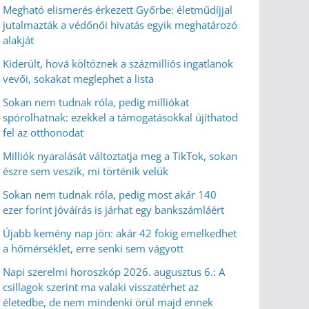
Megható elismerés érkezett Győrbe: életműdíjjal
jutalmazták a védőnői hivatás egyik meghatározó
alakját
Kiderült, hová költöznek a százmilliós ingatlanok
vevői, sokakat meglephet a lista
Sokan nem tudnak róla, pedig milliókat
spórolhatnak: ezekkel a támogatásokkal újíthatod
fel az otthonodat
Milliók nyaralását változtatja meg a TikTok, sokan
észre sem veszik, mi történik velük
Sokan nem tudnak róla, pedig most akár 140
ezer forint jóváírás is járhat egy bankszámláért
Újabb kemény nap jön: akár 42 fokig emelkedhet
a hőmérséklet, erre senki sem vágyott
Napi szerelmi horoszkóp 2026. augusztus 6.: A
csillagok szerint ma valaki visszatérhet az
életedbe, de nem mindenki örül majd ennek