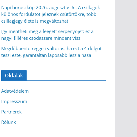
Napi horoszkóp 2026. augusztus 6.: A csillagok
különös fordulatot jeleznek csütörtökre, több
csillagjegy élete is megváltozhat
Így mentheti meg a leégett serpenyőjét: ez a
nagyi filléres csodaszere mindent visz!
Megdöbbentő reggeli változás: ha ezt a 4 dolgot
teszi este, garantáltan laposabb lesz a hasa
Oldalak
Adatvédelem
Impresszum
Partnerek
Rólunk