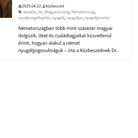
2025.04.22.
Közbeszéd
aktuális
,
hír
,
Magyarország
,
Németország
,
nyudíjmegállapítás
,
nyugdíj
,
nyugdíjas
,
nyugdíjemelés
Németországban több mint százezer magyar
dolgozik, őket és családtagjaikat közvetlenül
érinti, hogyan alakul a német
nyugdíjjogosultságuk – írta a Közbeszédnek Dr.