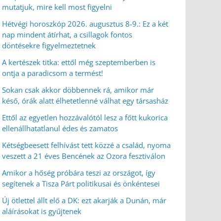
mutatjuk, mire kell most figyelni
Hétvégi horoszkóp 2026. augusztus 8-9.: Ez a két
nap mindent átírhat, a csillagok fontos
döntésekre figyelmeztetnek
A kertészek titka: ettől még szeptemberben is
ontja a paradicsom a termést!
Sokan csak akkor döbbennek rá, amikor már
késő, órák alatt élhetetlenné válhat egy társasház
Ettől az egyetlen hozzávalótól lesz a főtt kukorica
ellenállhatatlanul édes és zamatos
Kétségbeesett felhívást tett közzé a család, nyoma
veszett a 21 éves Bencének az Ozora fesztiválon
Amikor a hőség próbára teszi az országot, így
segítenek a Tisza Párt politikusai és önkéntesei
Új ötlettel állt elő a DK: ezt akarják a Dunán, már
aláírásokat is gyűjtenek