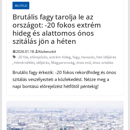
BELFÖLD
Brutális fagy tarolja le az
országot: -20 fokos extrém
hideg és alattomos ónos
szitálás jön a héten
2026.01.18.
Közbeszéd
-20 fok
,
előrejelzés
,
extrém hideg
,
fagy
,
havazás
,
heti időjárás
,
hőmérséklet
,
időjárás
,
Magyarország
,
ónos eső
,
ónos szitálás
Brutális fagy érkezik: -20 fokos rekordhideg és ónos
szitálás veszélyezteti a közlekedést. Nézze meg a
napi bontású előrejelzést hétfőtől péntekig!