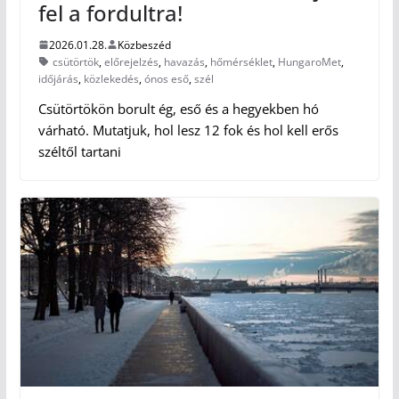
fel a fordultra!
2026.01.28.
Közbeszéd
csütörtök
,
előrejelzés
,
havazás
,
hőmérséklet
,
HungaroMet
,
időjárás
,
közlekedés
,
ónos eső
,
szél
Csütörtökön borult ég, eső és a hegyekben hó
várható. Mutatjuk, hol lesz 12 fok és hol kell erős
széltől tartani