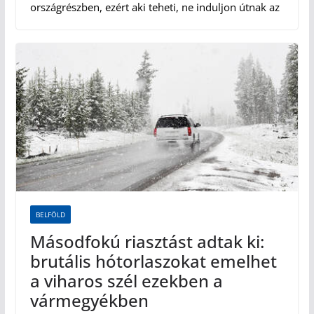
országrészben, ezért aki teheti, ne induljon útnak az
BELFÖLD
Másodfokú riasztást adtak ki:
brutális hótorlaszokat emelhet
a viharos szél ezekben a
vármegyékben