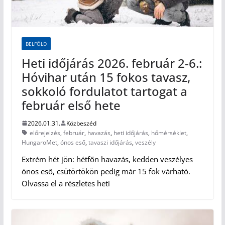
BELFÖLD
Heti időjárás 2026. február 2-6.:
Hóvihar után 15 fokos tavasz,
sokkoló fordulatot tartogat a
február első hete
2026.01.31.
Közbeszéd
előrejelzés
,
február
,
havazás
,
heti időjárás
,
hőmérséklet
,
HungaroMet
,
ónos eső
,
tavaszi időjárás
,
veszély
Extrém hét jön: hétfőn havazás, kedden veszélyes
ónos eső, csütörtökön pedig már 15 fok várható.
Olvassa el a részletes heti