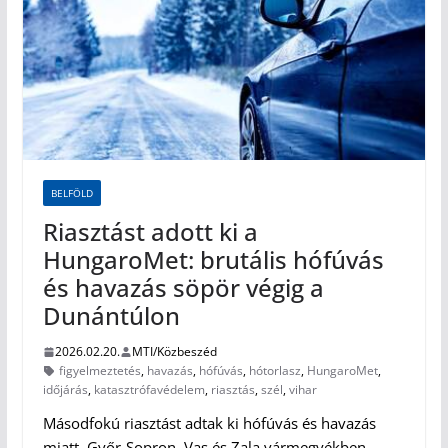
BELFÖLD
Riasztást adott ki a
HungaroMet: brutális hófúvás
és havazás söpör végig a
Dunántúlon
2026.02.20.
MTI/Közbeszéd
figyelmeztetés
,
havazás
,
hófúvás
,
hótorlasz
,
HungaroMet
,
időjárás
,
katasztrófavédelem
,
riasztás
,
szél
,
vihar
Másodfokú riasztást adtak ki hófúvás és havazás
miatt. Győr-Sopron, Vas és Zala vármegyékben