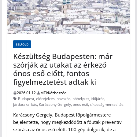
BELFÖLD
Készültség Budapesten: már
szórják az utakat az érkező
ónos eső előtt, fontos
figyelmeztetést adtak ki
2026.01.12.
MTI/Közbeszéd
Budapest
,
előrejelzés
,
havazás
,
hóhelyzet
,
időjárás
,
járdatakarítás
,
Karácsony Gergely
,
ónos eső
,
síkosságmentesítés
Karácsony Gergely, Budapest főpolgármestere
bejelentette, hogy megkezdődött a főutak preventív
szórása az ónos eső előtt. 100 gép dolgozik, de a