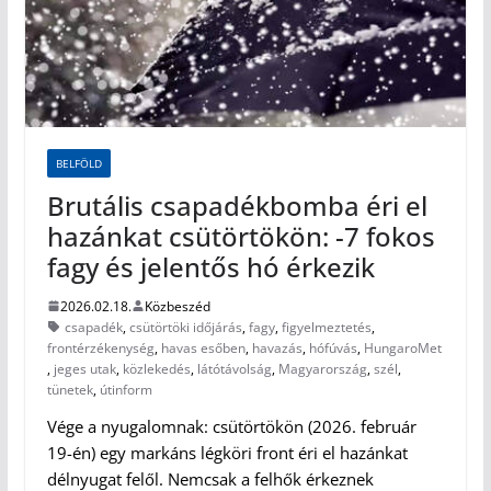
BELFÖLD
Brutális csapadékbomba éri el
hazánkat csütörtökön: -7 fokos
fagy és jelentős hó érkezik
2026.02.18.
Közbeszéd
csapadék
,
csütörtöki időjárás
,
fagy
,
figyelmeztetés
,
frontérzékenység
,
havas esőben
,
havazás
,
hófúvás
,
HungaroMet
,
jeges utak
,
közlekedés
,
látótávolság
,
Magyarország
,
szél
,
tünetek
,
útinform
Vége a nyugalomnak: csütörtökön (2026. február
19-én) egy markáns légköri front éri el hazánkat
délnyugat felől. Nemcsak a felhők érkeznek