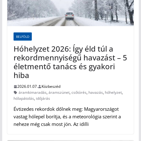
BELFÖLD
Hóhelyzet 2026: Így éld túl a
rekordmennyiségű havazást – 5
életmentő tanács és gyakori
hiba
2026.01.07.
Közbeszéd
áramkimaradás
,
áramszünet
,
csőtörés
,
havazás
,
hóhelyzet
,
hólapátolás
,
időjárás
Évtizedes rekordok dőlnek meg: Magyarországot
vastag hólepel borítja, és a meteorológia szerint a
neheze még csak most jön. Az idilli