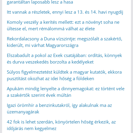
garantáltan laposabb lesz a hasa
Itt vannak a részletek, ennyi lesz a 13. és 14. havi nyugdíj
Komoly veszély a kerítés mellett: ezt a növényt soha ne
ültesse el, mert rémálommá válhat az élete
Rekordalacsony a Duna vízszintje: megszólalt a szakértő,
kiderült, mi várhat Magyarországra
Elszabadult a pokol az Exek csatájában: ordítás, könnyek
és durva veszekedés borzolta a kedélyeket
Súlyos figyelmeztetést küldtek a magyar kutatók, ekkora
pusztítást okozhat az idei hőség a földeken
Apukám mindig lenyelte a dinnyemagokat: ez történt vele
a szakértők szerint évek múltán
Igazi örömhír a benzinkutakról, így alakulnak ma az
üzemanyagárak
42 fok is lehet szerdán, könyörtelen hőség érkezik, az
időjárás nem kegyelmez