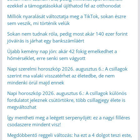
ezekkel a támogatásokkal újíthatod fel az otthonodat
Milliók nyaralását változtatja meg a TikTok, sokan észre
sem veszik, mi történik velük
Sokan nem tudnak róla, pedig most akár 140 ezer forint
jóváírás is járhat egy bankszámláért
Újabb kemény nap jön: akár 42 fokig emelkedhet a
hőmérséklet, erre senki sem vágyott
Napi szerelmi horoszkóp 2026. augusztus 6.: A csillagok
szerint ma valaki visszatérhet az életedbe, de nem
mindenki örül majd ennek
Napi horoszkóp 2026. augusztus 6.: A csillagok különös
fordulatot jeleznek csütörtökre, több csillagjegy élete is
megváltozhat
Így mentheti meg a leégett serpenyőjét: ez a nagyi filléres
csodaszere mindent visz!
Megdöbbentő reggeli változás: ha ezt a 4 dolgot teszi este,