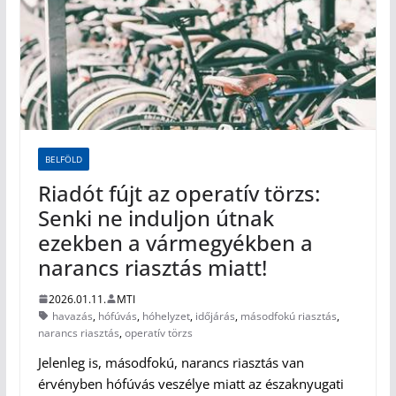
BELFÖLD
Riadót fújt az operatív törzs:
Senki ne induljon útnak
ezekben a vármegyékben a
narancs riasztás miatt!
2026.01.11.
MTI
havazás
,
hófúvás
,
hóhelyzet
,
időjárás
,
másodfokú riasztás
,
narancs riasztás
,
operatív törzs
Jelenleg is, másodfokú, narancs riasztás van
érvényben hófúvás veszélye miatt az északnyugati