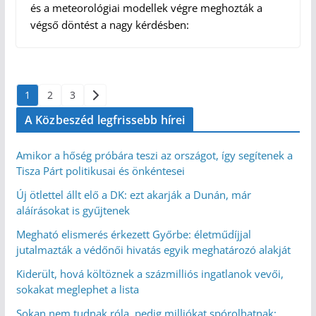
és a meteorológiai modellek végre meghozták a
végső döntést a nagy kérdésben:
Bejegyzések
1
2
3
lapozása
A Közbeszéd legfrissebb hírei
Amikor a hőség próbára teszi az országot, így segítenek a
Tisza Párt politikusai és önkéntesei
Új ötlettel állt elő a DK: ezt akarják a Dunán, már
aláírásokat is gyűjtenek
Megható elismerés érkezett Győrbe: életműdíjjal
jutalmazták a védőnői hivatás egyik meghatározó alakját
Kiderült, hová költöznek a százmilliós ingatlanok vevői,
sokakat meglephet a lista
Sokan nem tudnak róla, pedig milliókat spórolhatnak: