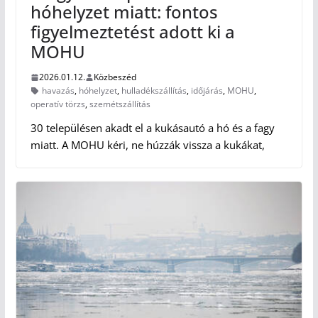
hóhelyzet miatt: fontos
figyelmeztetést adott ki a
MOHU
2026.01.12.
Közbeszéd
havazás
,
hóhelyzet
,
hulladékszállítás
,
időjárás
,
MOHU
,
operatív törzs
,
szemétszállítás
30 településen akadt el a kukásautó a hó és a fagy
miatt. A MOHU kéri, ne húzzák vissza a kukákat,