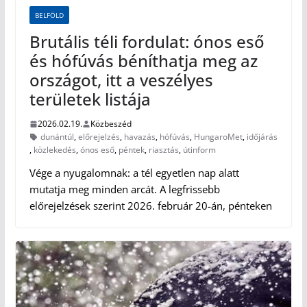
BELFÖLD
Brutális téli fordulat: ónos eső
és hófúvás béníthatja meg az
országot, itt a veszélyes
területek listája
2026.02.19.
Közbeszéd
dunántúl
,
előrejelzés
,
havazás
,
hófúvás
,
HungaroMet
,
időjárás
,
közlekedés
,
ónos eső
,
péntek
,
riasztás
,
útinform
Vége a nyugalomnak: a tél egyetlen nap alatt
mutatja meg minden arcát. A legfrissebb
előrejelzések szerint 2026. február 20-án, pénteken