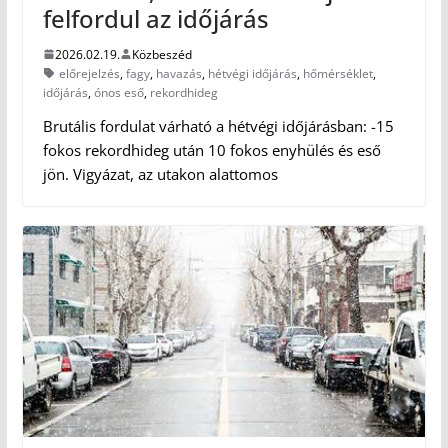
felfordul az időjárás
2026.02.19.
Közbeszéd
előrejelzés
,
fagy
,
havazás
,
hétvégi időjárás
,
hőmérséklet
,
időjárás
,
ónos eső
,
rekordhideg
Brutális fordulat várható a hétvégi időjárásban: -15
fokos rekordhideg után 10 fokos enyhülés és eső
jön. Vigyázat, az utakon alattomos