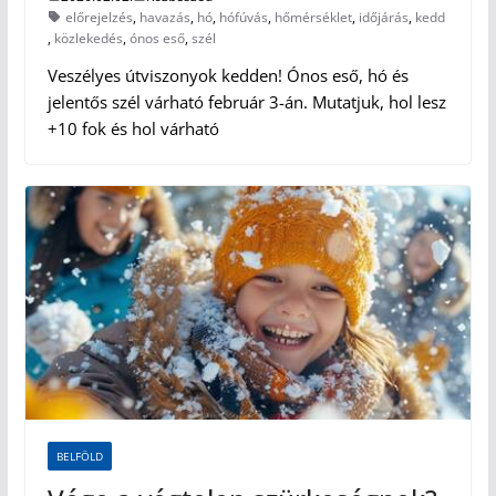
előrejelzés
,
havazás
,
hó
,
hófúvás
,
hőmérséklet
,
időjárás
,
kedd
,
közlekedés
,
ónos eső
,
szél
Veszélyes útviszonyok kedden! Ónos eső, hó és
jelentős szél várható február 3-án. Mutatjuk, hol lesz
+10 fok és hol várható
BELFÖLD