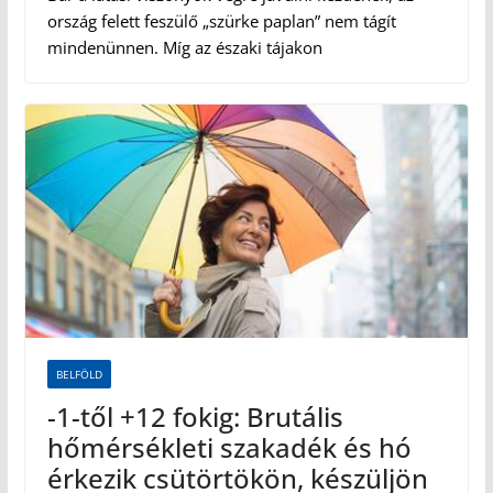
ország felett feszülő „szürke paplan” nem tágít
mindenünnen. Míg az északi tájakon
BELFÖLD
-1-től +12 fokig: Brutális
hőmérsékleti szakadék és hó
érkezik csütörtökön, készüljön