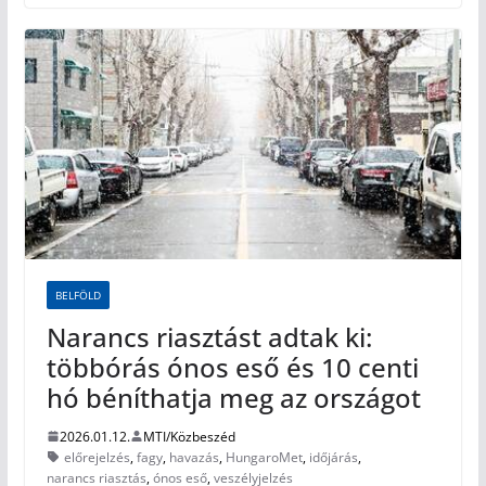
BELFÖLD
Narancs riasztást adtak ki:
többórás ónos eső és 10 centi
hó béníthatja meg az országot
2026.01.12.
MTI/Közbeszéd
előrejelzés
,
fagy
,
havazás
,
HungaroMet
,
időjárás
,
narancs riasztás
,
ónos eső
,
veszélyjelzés