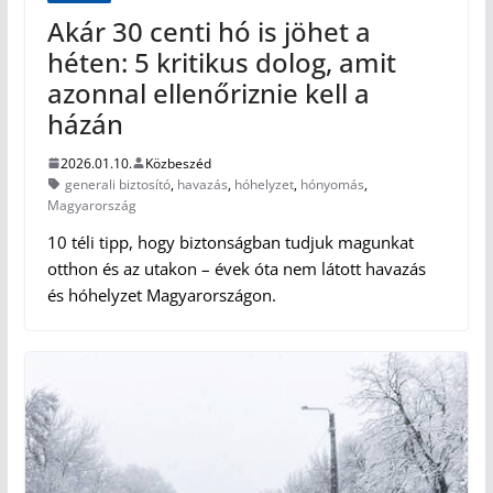
Akár 30 centi hó is jöhet a
héten: 5 kritikus dolog, amit
azonnal ellenőriznie kell a
házán
2026.01.10.
Közbeszéd
generali biztosító
,
havazás
,
hóhelyzet
,
hónyomás
,
Magyarország
10 téli tipp, hogy biztonságban tudjuk magunkat
otthon és az utakon – évek óta nem látott havazás
és hóhelyzet Magyarországon.