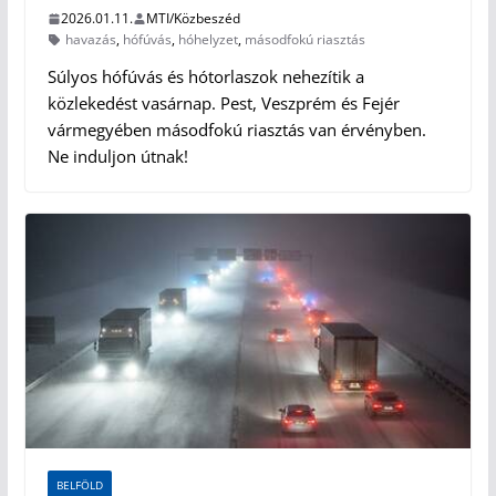
2026.01.11.
MTI/Közbeszéd
havazás
,
hófúvás
,
hóhelyzet
,
másodfokú riasztás
Súlyos hófúvás és hótorlaszok nehezítik a
közlekedést vasárnap. Pest, Veszprém és Fejér
vármegyében másodfokú riasztás van érvényben.
Ne induljon útnak!
BELFÖLD