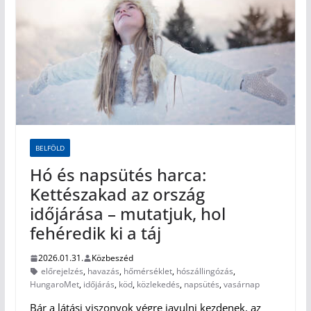
BELFÖLD
Hó és napsütés harca:
Kettészakad az ország
időjárása – mutatjuk, hol
fehéredik ki a táj
2026.01.31.
Közbeszéd
előrejelzés
,
havazás
,
hőmérséklet
,
hószállingózás
,
HungaroMet
,
időjárás
,
köd
,
közlekedés
,
napsütés
,
vasárnap
Bár a látási viszonyok végre javulni kezdenek, az