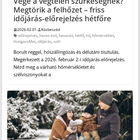
Vége a végtelen szürkeségnek?
Megtörik a felhőzet – friss
időjárás-előrejelzés hétfőre
2026.02.01.
Közbeszéd
előrejelzés
,
havas eső
,
havazás
,
hétfő
,
hó
,
hőmérséklet
,
HungaroMet
,
időjárás
,
szél
Borult reggel, hószállingózás és délutáni tisztulás.
Megérkezett a 2026. február 2-i időjárás-előrejelzés.
Nézd meg a várható hőmérsékletet és
szélviszonyokat a