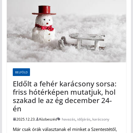
BELFÖLD
Eldőlt a fehér karácsony sorsa:
friss hótérképen mutatjuk, hol
szakad le az ég december 24-
én
2025.12.23.
Közbeszéd
havazás
,
időjárás
,
karácsony
Már csak órák választanak el minket a Szentestétől,