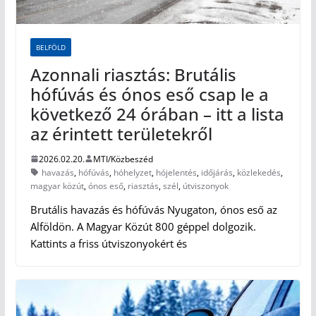
BELFÖLD
Azonnali riasztás: Brutális
hófúvás és ónos eső csap le a
következő 24 órában – itt a lista
az érintett területekről
2026.02.20.
MTI/Közbeszéd
havazás
,
hófúvás
,
hóhelyzet
,
hójelentés
,
időjárás
,
közlekedés
,
magyar közút
,
ónos eső
,
riasztás
,
szél
,
útviszonyok
Brutális havazás és hófúvás Nyugaton, ónos eső az
Alföldön. A Magyar Közút 800 géppel dolgozik.
Kattints a friss útviszonyokért és