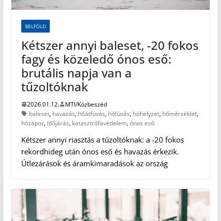
BELFÖLD
Kétszer annyi baleset, -20 fokos
fagy és közeledő ónos eső:
brutális napja van a
tűzoltóknak
2026.01.12.
MTI/Közbeszéd
baleset
,
havazás
,
hóátfúvás
,
hófúvás
,
hóhelyzet
,
hőmérséklet
,
hózápor
,
időjárás
,
katasztrófavédelem
,
ónos eső
Kétszer annyi riasztás a tűzoltóknak: a -20 fokos
rekordhideg után ónos eső és havazás érkezik.
Útlezárások és áramkimaradások az ország