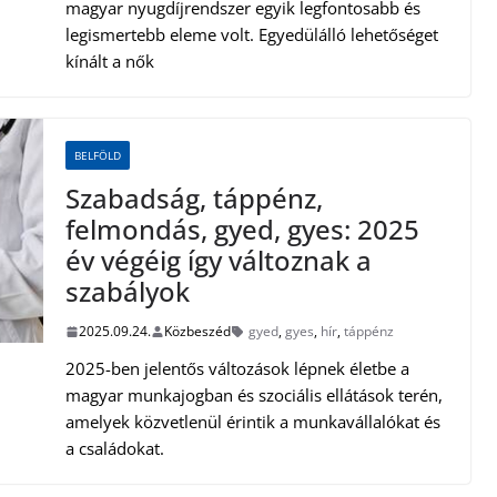
magyar nyugdíjrendszer egyik legfontosabb és
legismertebb eleme volt. Egyedülálló lehetőséget
kínált a nők
BELFÖLD
Szabadság, táppénz,
felmondás, gyed, gyes: 2025
év végéig így változnak a
szabályok
2025.09.24.
Közbeszéd
gyed
,
gyes
,
hír
,
táppénz
2025-ben jelentős változások lépnek életbe a
magyar munkajogban és szociális ellátások terén,
amelyek közvetlenül érintik a munkavállalókat és
a családokat.