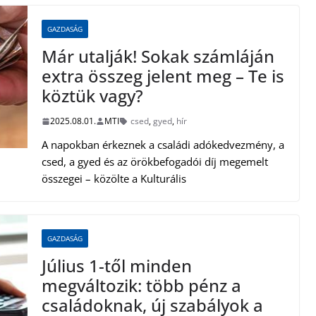
GAZDASÁG
Már utalják! Sokak számláján
extra összeg jelent meg – Te is
köztük vagy?
2025.08.01.
MTI
csed
,
gyed
,
hír
A napokban érkeznek a családi adókedvezmény, a
csed, a gyed és az örökbefogadói díj megemelt
összegei – közölte a Kulturális
GAZDASÁG
Július 1-től minden
megváltozik: több pénz a
családoknak, új szabályok a