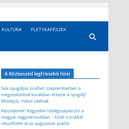
KULTÚRA
PLETYKAFÉSZEK
A Közbeszéd legfrissebb hírei
Sok nyugdíjas örülhet: szeptemberben a
megszokottnál korábban érkezik a nyugdíj!
Mutatjuk, mikor utalnak
Készüljenek! Kegyetlen hőségcsapda jön a
magyar nagyvárosokban – Ezzel a trükkel
vészelhetik át az augusztusi poklot