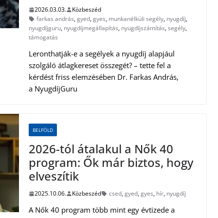
2026.03.03.
Közbeszéd
farkas andrás
,
gyed
,
gyes
,
munkanélküli segély
,
nyugdíj
,
nyugdíjguru
,
nyugdíjmegállapítás
,
nyugdíjszámítás
,
segély
,
támogatás
Leronthatják-e a segélyek a nyugdíj alapjául
szolgáló átlagkereset összegét? – tette fel a
kérdést friss elemzésében Dr. Farkas András,
a NyugdíjGuru
BELFÖLD
2026-tól átalakul a Nők 40
program: Ők már biztos, hogy
elveszítik
2025.10.06.
Közbeszéd
csed
,
gyed
,
gyes
,
hír
,
nyugdíj
A Nők 40 program több mint egy évtizede a