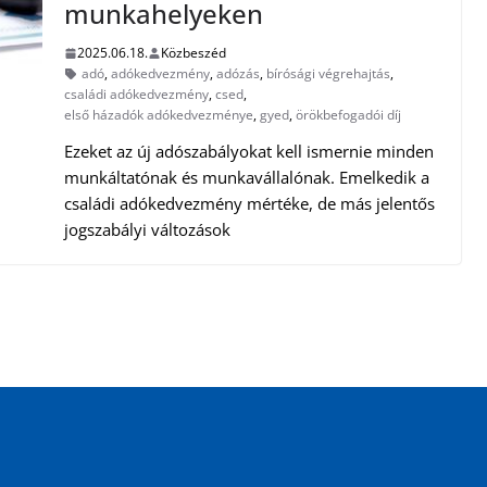
munkahelyeken
2025.06.18.
Közbeszéd
adó
,
adókedvezmény
,
adózás
,
bírósági végrehajtás
,
családi adókedvezmény
,
csed
,
első házadók adókedvezménye
,
gyed
,
örökbefogadói díj
Ezeket az új adószabályokat kell ismernie minden
munkáltatónak és munkavállalónak. Emelkedik a
családi adókedvezmény mértéke, de más jelentős
jogszabályi változások