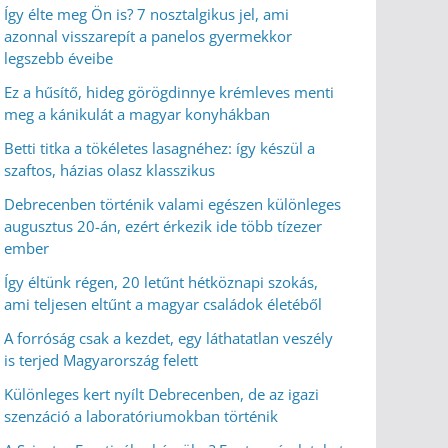
Így élte meg Ön is? 7 nosztalgikus jel, ami
azonnal visszarepít a panelos gyermekkor
legszebb éveibe
Ez a hűsítő, hideg görögdinnye krémleves menti
meg a kánikulát a magyar konyhákban
Betti titka a tökéletes lasagnéhez: így készül a
szaftos, házias olasz klasszikus
Debrecenben történik valami egészen különleges
augusztus 20-án, ezért érkezik ide több tízezer
ember
Így éltünk régen, 20 letűnt hétköznapi szokás,
ami teljesen eltűnt a magyar családok életéből
A forróság csak a kezdet, egy láthatatlan veszély
is terjed Magyarország felett
Különleges kert nyílt Debrecenben, de az igazi
szenzáció a laboratóriumokban történik