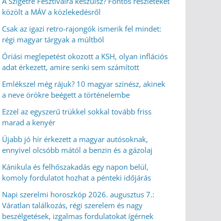
A Szigetre Fesztiválra készülsz? Fontos részleteket
közölt a MÁV a közlekedésről
Csak az igazi retro-rajongók ismerik fel mindet:
régi magyar tárgyak a múltból
Óriási meglepetést okozott a KSH, olyan inflációs
adat érkezett, amire senki sem számított
Emlékszel még rájuk? 10 magyar színész, akinek
a neve örökre beégett a történelembe
Ezzel az egyszerű trükkel sokkal tovább friss
marad a kenyér
Újabb jó hír érkezett a magyar autósoknak,
ennyivel olcsóbb mától a benzin és a gázolaj
Kánikula és felhőszakadás egy napon belül,
komoly fordulatot hozhat a pénteki időjárás
Napi szerelmi horoszkóp 2026. augusztus 7.:
Váratlan találkozás, régi szerelem és nagy
beszélgetések, izgalmas fordulatokat ígérnek