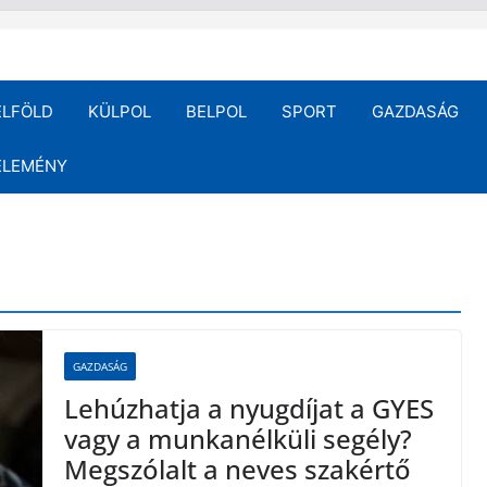
ELFÖLD
KÜLPOL
BELPOL
SPORT
GAZDASÁG
ÉLEMÉNY
GAZDASÁG
Lehúzhatja a nyugdíjat a GYES
vagy a munkanélküli segély?
Megszólalt a neves szakértő