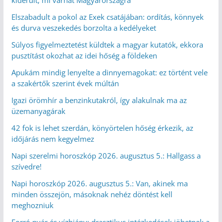
Elszabadult a pokol az Exek csatájában: ordítás, könnyek
és durva veszekedés borzolta a kedélyeket
Súlyos figyelmeztetést küldtek a magyar kutatók, ekkora
pusztítást okozhat az idei hőség a földeken
Apukám mindig lenyelte a dinnyemagokat: ez történt vele
a szakértők szerint évek múltán
Igazi örömhír a benzinkutakról, így alakulnak ma az
üzemanyagárak
42 fok is lehet szerdán, könyörtelen hőség érkezik, az
időjárás nem kegyelmez
Napi szerelmi horoszkóp 2026. augusztus 5.: Hallgass a
szívedre!
Napi horoszkóp 2026. augusztus 5.: Van, akinek ma
minden összejön, másoknak nehéz döntést kell
meghozniuk
Forró nyár és vízhiány: drasztikus intézkedések jöhetnek a