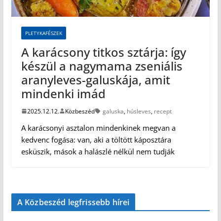
PLETYKAFÉSZEK
A karácsony titkos sztárja: így
készül a nagymama zseniális
aranyleves-galuskája, amit
mindenki imád
2025.12.12.
Közbeszéd
galuska
,
húsleves
,
recept
A karácsonyi asztalon mindenkinek megvan a
kedvenc fogása: van, aki a töltött káposztára
esküszik, mások a halászlé nélkül nem tudják
A Közbeszéd legfrissebb hírei