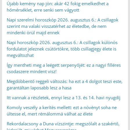
Újabb kemény nap jön: akár 42 fokig emelkedhet a
hőmérséklet, erre senki sem vágyott
Napi szerelmi horoszkóp 2026. augusztus 6.: A csillagok
szerint ma valaki visszatérhet az életedbe, de nem
mindenki örül majd ennek
Napi horoszkóp 2026. augusztus 6.: A csillagok különös
fordulatot jeleznek csütörtökre, több csillagjegy élete is
megváltozhat
Így mentheti meg a leégett serpenyőjét: ez a nagyi filléres
csodaszere mindent visz!
Megdöbbentő reggeli változás: ha ezt a 4 dolgot teszi este,
garantáltan laposabb lesz a hasa
Itt vannak a részletek, ennyi lesz a 13. és 14. havi nyugdíj
Komoly veszély a kerítés mellett: ezt a növényt soha ne
ültesse el, mert rémálommá válhat az élete
Rekordalacsony a Duna vízszintje: megszólalt a szakértő,
kiderült, mi várhat Magyarországra