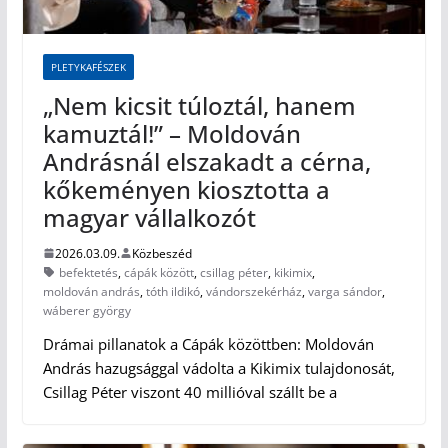
PLETYKAFÉSZEK
„Nem kicsit túloztál, hanem
kamuztál!” – Moldován
Andrásnál elszakadt a cérna,
kőkeményen kiosztotta a
magyar vállalkozót
2026.03.09.
Közbeszéd
befektetés
,
cápák között
,
csillag péter
,
kikimix
,
moldován andrás
,
tóth ildikó
,
vándorszekérház
,
varga sándor
,
wáberer györgy
Drámai pillanatok a Cápák közöttben: Moldován
András hazugsággal vádolta a Kikimix tulajdonosát,
Csillag Péter viszont 40 millióval szállt be a