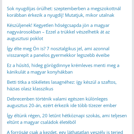
Sok nyugdíjas örülhet: szeptemberben a megszokottnál
korábban érkezik a nyugdíj! Mutatjuk, mikor utalnak
Készüljenek! Kegyetlen hőségcsapda jön a magyar
nagyvárosokban – Ezzel a trükkel vészelhetik át az
augusztusi poklot
Így élte meg Ön is? 7 nosztalgikus jel, ami azonnal
visszarepít a panelos gyermekkor legszebb éveibe
Ez a hűsítő, hideg görögdinnye krémleves menti meg a
kánikulát a magyar konyhákban
Betti titka a tökéletes lasagnéhez: így készül a szaftos,
házias olasz klasszikus
Debrecenben történik valami egészen különleges
augusztus 20-án, ezért érkezik ide több tízezer ember
Így éltünk régen, 20 letűnt hétköznapi szokás, ami teljesen
eltűnt a magyar családok életéből
A forróság csak a kezdet, egy láthatatlan veszély is terjed