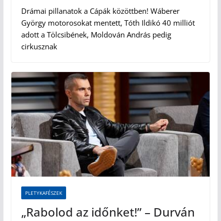
Drámai pillanatok a Cápák közöttben! Wáberer
György motorosokat mentett, Tóth Ildikó 40 milliót
adott a Tölcsibének, Moldován András pedig
cirkusznak
PLETYKAFÉSZEK
„Rabolod az időnket!” – Durván