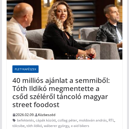
PLETYKAFÉSZEK
40 milliós ajánlat a semmiből:
Tóth Ildikó megmentette a
csőd széléről táncoló magyar
street foodost
2026.02.09.
Közbeszéd
befektetés
,
cápák között
,
csillag péter
,
moldován andrás
,
RTL
,
tölcsibe
,
tóth ildikó
,
wáberer györgy
,
x-aid bikers