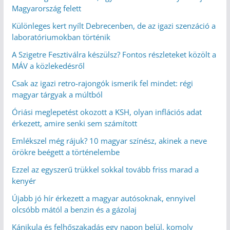
Magyarország felett
Különleges kert nyílt Debrecenben, de az igazi szenzáció a
laboratóriumokban történik
A Szigetre Fesztiválra készülsz? Fontos részleteket közölt a
MÁV a közlekedésről
Csak az igazi retro-rajongók ismerik fel mindet: régi
magyar tárgyak a múltból
Óriási meglepetést okozott a KSH, olyan inflációs adat
érkezett, amire senki sem számított
Emlékszel még rájuk? 10 magyar színész, akinek a neve
örökre beégett a történelembe
Ezzel az egyszerű trükkel sokkal tovább friss marad a
kenyér
Újabb jó hír érkezett a magyar autósoknak, ennyivel
olcsóbb mától a benzin és a gázolaj
Kánikula és felhőszakadás egy napon belül, komoly