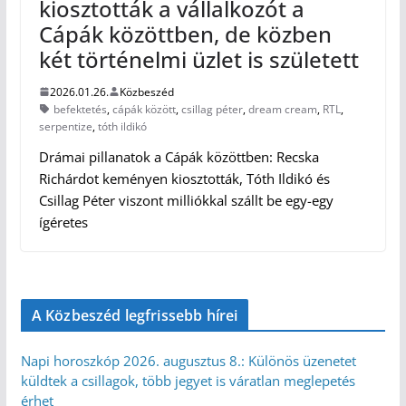
kiosztották a vállalkozót a
Cápák közöttben, de közben
két történelmi üzlet is született
2026.01.26.
Közbeszéd
befektetés
,
cápák között
,
csillag péter
,
dream cream
,
RTL
,
serpentize
,
tóth ildikó
Drámai pillanatok a Cápák közöttben: Recska
Richárdot keményen kiosztották, Tóth Ildikó és
Csillag Péter viszont milliókkal szállt be egy-egy
ígéretes
A Közbeszéd legfrissebb hírei
Napi horoszkóp 2026. augusztus 8.: Különös üzenetet
küldtek a csillagok, több jegyet is váratlan meglepetés
érhet