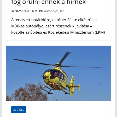
fog örülni ennek a hírnek
2025.05.09.
MTI
autópálya
,
hír
A tervezett határidőre, október 31-re elkészül az
M30-as autópálya lezárt részének kijavítása –
közölte az Építési és Közlekedési Minisztérium (ÉKM)
BELFÖLD