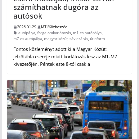
számíthatnak dugóra az
autósok
2026.01.29.
MTI/Közbeszéd
autópálya
,
forgalomkorlátozás
,
m1-es autópálya
,
m7-es autópálya
,
magyar közút
,
sávlezárás
,
útinform
Fontos közleményt adott ki a Magyar Közút:
jelzőtábla cseréje miatt korlátozás lesz az M1-M7
kivezetőjén. Péntek este 8-tól csak a