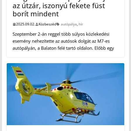
az útzár, iszonyú fekete füst
borít mindent
2025.09.02.
Közbeszéd
autópálya
,
hír
Szeptember 2-án reggel több súlyos közlekedési
esemény nehezítette az autósok dolgát az M7-es
autópályán, a Balaton felé tartó oldalon. Előbb egy