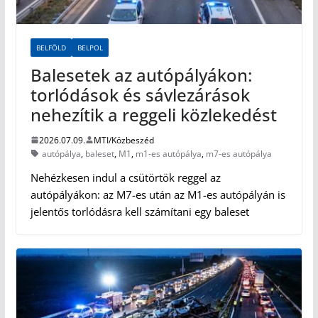
BELFÖLD
BELPOL
Balesetek az autópályákon:
torlódások és sávlezárások
nehezítik a reggeli közlekedést
2026.07.09.
MTI/Közbeszéd
autópálya
,
baleset
,
M1
,
m1-es autópálya
,
m7-es autópálya
Nehézkesen indul a csütörtök reggel az
autópályákon: az M7-es után az M1-es autópályán is
jelentős torlódásra kell számítani egy baleset