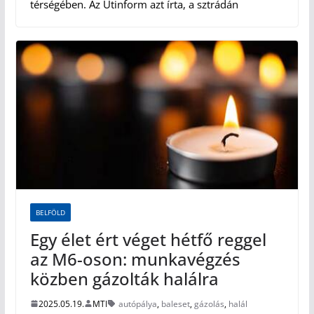
térségében. Az Útinform azt írta, a sztrádán
BELFÖLD
Egy élet ért véget hétfő reggel
az M6-oson: munkavégzés
közben gázolták halálra
2025.05.19.
MTI
autópálya
,
baleset
,
gázolás
,
halál