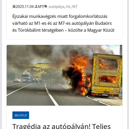
2025.11.04.
MTI
autópálya
,
hír
,
M7
Éjszakai munkavégzés miatt forgalomkorlátozás
várható az M1-es és az M7-es autópályán Budaörs
és Törökbálint térségében – közölte a Magyar Közút
BELFÖLD
Tragédia az autópályán! Teljes