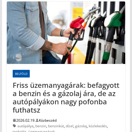
BELFÖLD
Friss üzemanyagárak: befagyott
a benzin és a gázolaj ára, de az
autópályákon nagy pofonba
futhatsz
2026.02.19.
Közbeszéd
autópálya
,
benzin
,
benzinkút
,
dízel
,
gázolaj
,
közlekedés
,
tankolás
,
üzemanyagárak