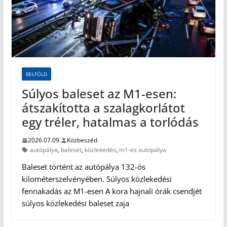
BELFÖLD
Súlyos baleset az M1-esen:
átszakította a szalagkorlátot
egy tréler, hatalmas a torlódás
2026.07.09.
Közbeszéd
autópálya
,
baleset
,
közlekedés
,
m1-es autópálya
Baleset történt az autópálya 132-ös
kilométerszelvényében. Súlyos közlekedési
fennakadás az M1-esen A kora hajnali órák csendjét
súlyos közlekedési baleset zaja