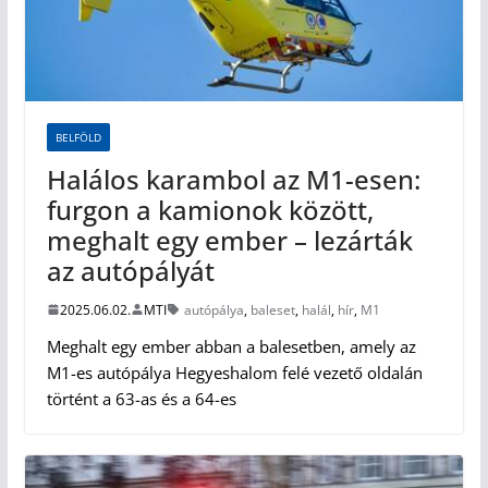
BELFÖLD
Halálos karambol az M1-esen:
furgon a kamionok között,
meghalt egy ember – lezárták
az autópályát
2025.06.02.
MTI
autópálya
,
baleset
,
halál
,
hír
,
M1
Meghalt egy ember abban a balesetben, amely az
M1-es autópálya Hegyeshalom felé vezető oldalán
történt a 63-as és a 64-es