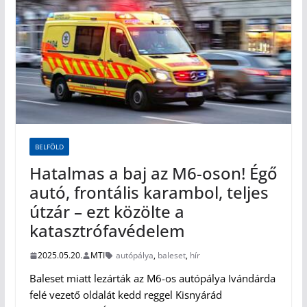
BELFÖLD
Hatalmas a baj az M6-oson! Égő
autó, frontális karambol, teljes
útzár – ezt közölte a
katasztrófavédelem
2025.05.20.
MTI
autópálya
,
baleset
,
hír
Baleset miatt lezárták az M6-os autópálya Ivándárda
felé vezető oldalát kedd reggel Kisnyárád