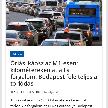
BELFÖLD
Óriási káosz az M1-esen:
kilométereken át áll a
forgalom, Budapest felé teljes a
torlódás
2025.11.19.
MTI
autópálya
,
M1
Több szakaszon is 5-10 kilométeren keresztül
torlódik a forgalom az M1-es autópálya Budapest