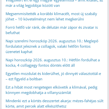
már a világ legjobbjai között van
Megsemmisítették a korábbi klímacélt, most új szabály
jöhet – 10 követelményt nem lehet megkerülni
Forró hétfő vár ránk, de délután már zápor és zivatar is
befuthat
Napi szerelmi horoszkóp 2026. augusztus 10.: Meglepő
fordulatot jeleznek a csillagok, valaki hétfőn fontos
üzenetet kaphat
Napi horoszkóp 2026. augusztus 10.: Hétfőn fordulhat a
kocka, 4 csillagjegy fontos döntés előtt áll
Egyetlen mozdulat és kiderülhet, jó dinnyét választottál-e
– ezt figyeld a boltban
Ezt a hibát most rengetegen elkövetik a klímával, pedig
könnyen megdobhatja a villanyszámlát
Mindenki ezt a körtés desszertet akarja: mézes-fahéjas sült
körte, amit percek alatt elkészíthetsz