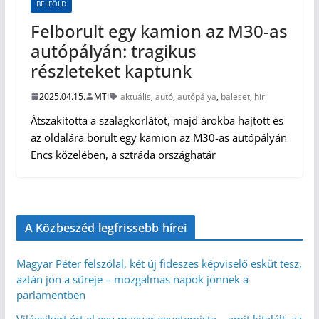
BELFÖLD
Felborult egy kamion az M30-as
autópályán: tragikus
részleteket kaptunk
2025.04.15.
MTI
aktuális
,
autó
,
autópálya
,
baleset
,
hír
Átszakította a szalagkorlátot, majd árokba hajtott és
az oldalára borult egy kamion az M30-as autópályán
Encs közelében, a sztráda országhatár
A Közbeszéd legfrissebb hírei
Magyar Péter felszólal, két új fideszes képviselő esküt tesz,
aztán jön a sűreje – mozgalmas napok jönnek a
parlamentben
Világsikert ért el egy magyar egyetemista – amit kitalált, az