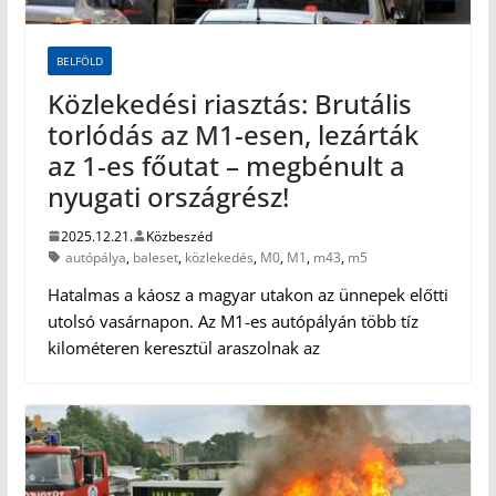
BELFÖLD
Közlekedési riasztás: Brutális
torlódás az M1-esen, lezárták
az 1-es főutat – megbénult a
nyugati országrész!
2025.12.21.
Közbeszéd
autópálya
,
baleset
,
közlekedés
,
M0
,
M1
,
m43
,
m5
Hatalmas a káosz a magyar utakon az ünnepek előtti
utolsó vasárnapon. Az M1-es autópályán több tíz
kilométeren keresztül araszolnak az