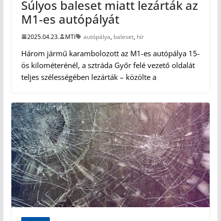
Súlyos baleset miatt lezárták az
M1-es autópályát
2025.04.23.
MTI
autópálya
,
baleset
,
hír
Három jármű karambolozott az M1-es autópálya 15-
ös kilométerénél, a sztráda Győr felé vezető oldalát
teljes szélességében lezárták – közölte a