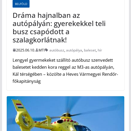
BELFÖLD
Dráma hajnalban az
autópályán: gyerekekkel teli
busz csapódott a
szalagkorlátnak!
2025.06.10.
MTI
autóbusz
,
autópálya
,
baleset
,
hír
Lengyel gyermekeket szállító autóbusz szenvedett
balesetet kedden kora reggel az M3-as autópályán,
Kál térségében – közölte a Heves Vármegyei Rendőr-
főkapitányság