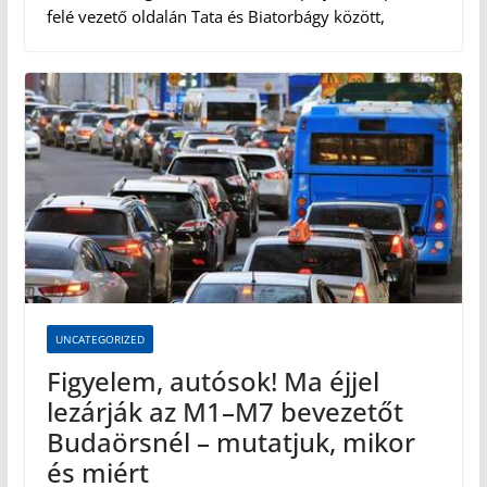
felé vezető oldalán Tata és Biatorbágy között,
UNCATEGORIZED
Figyelem, autósok! Ma éjjel
lezárják az M1–M7 bevezetőt
Budaörsnél – mutatjuk, mikor
és miért