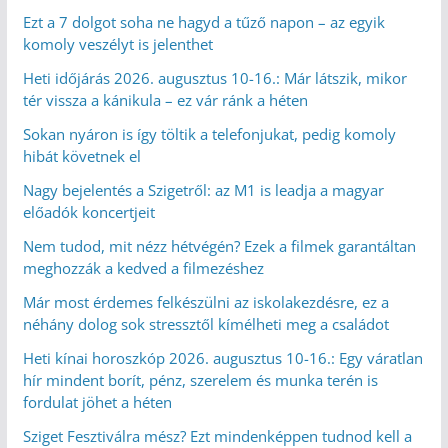
Ezt a 7 dolgot soha ne hagyd a tűző napon – az egyik
komoly veszélyt is jelenthet
Heti időjárás 2026. augusztus 10-16.: Már látszik, mikor
tér vissza a kánikula – ez vár ránk a héten
Sokan nyáron is így töltik a telefonjukat, pedig komoly
hibát követnek el
Nagy bejelentés a Szigetről: az M1 is leadja a magyar
előadók koncertjeit
Nem tudod, mit nézz hétvégén? Ezek a filmek garantáltan
meghozzák a kedved a filmezéshez
Már most érdemes felkészülni az iskolakezdésre, ez a
néhány dolog sok stressztől kímélheti meg a családot
Heti kínai horoszkóp 2026. augusztus 10-16.: Egy váratlan
hír mindent borít, pénz, szerelem és munka terén is
fordulat jöhet a héten
Sziget Fesztiválra mész? Ezt mindenképpen tudnod kell a