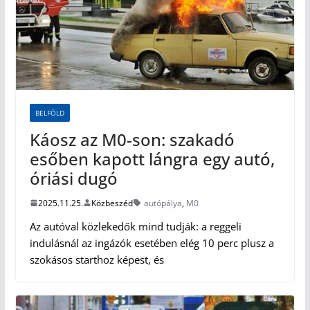
BELFÖLD
Káosz az M0-son: szakadó
esőben kapott lángra egy autó,
óriási dugó
2025.11.25.
Közbeszéd
autópálya
,
M0
Az autóval közlekedők mind tudják: a reggeli
indulásnál az ingázók esetében elég 10 perc plusz a
szokásos starthoz képest, és